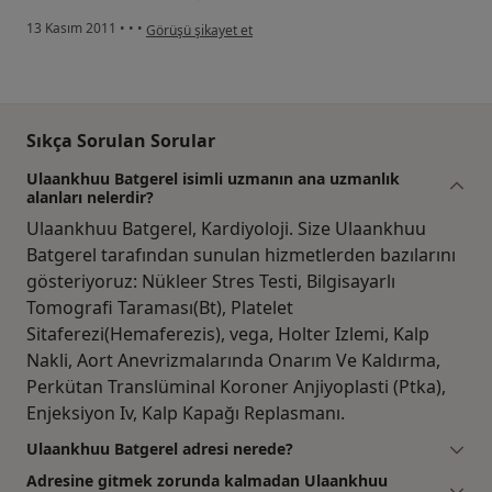
kullanıcının görüşüne göre ke...n
13 Kasım 2011
•
•
•
Görüşü şikayet et
Sıkça Sorulan Sorular
Ulaankhuu Batgerel isimli uzmanın ana uzmanlık
alanları nelerdir?
Ulaankhuu Batgerel, Kardiyoloji. Size Ulaankhuu
Batgerel tarafından sunulan hizmetlerden bazılarını
gösteriyoruz: Nükleer Stres Testi, Bilgisayarlı
Tomografi Taraması(Bt), Platelet
Sitaferezi(Hemaferezis), vega, Holter Izlemi, Kalp
Nakli, Aort Anevrizmalarında Onarım Ve Kaldırma,
Perkütan Translüminal Koroner Anjiyoplasti (Ptka),
Enjeksiyon Iv, Kalp Kapağı Replasmanı.
Ulaankhuu Batgerel adresi nerede?
Adresine gitmek zorunda kalmadan Ulaankhuu