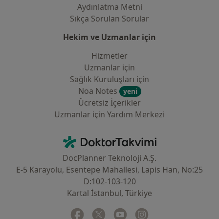
Aydınlatma Metni
Sıkça Sorulan Sorular
Hekim ve Uzmanlar için
Hizmetler
Uzmanlar için
Sağlık Kuruluşları için
Noa Notes
yeni
Ücretsiz İçerikler
Uzmanlar için Yardım Merkezi
İletişim
DoktorTakvimi - Ana Sayfa
DocPlanner Teknoloji A.Ş.
E-5 Karayolu, Esentepe Mahallesi, Lapis Han, No:25
D:102-103-120
Kartal İstanbul, Türkiye
Facebook
yeni bir sekmede açılır
Twitter
yeni bir sekmede açılır
Youtube
yeni bir sekmede açılır
Instagram
yeni bir sekmede aç