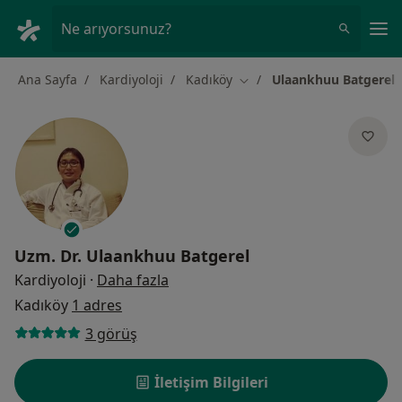
An
Ne arıyorsunuz?
Ana Sayfa
Kardiyoloji
Kadıköy
Ulaankhuu Batgerel
Şehir değiştir
Uzm. Dr.
Ulaankhuu Batgerel
uzmanliklar hakkinda
Kardiyoloji
·
Daha fazla
Kadıköy
1 adres
3 görüş
İletişim Bilgileri