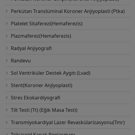
Perkütan Translüminal Koroner Anjiyoplasti (Ptka)
Platelet Sitaferezi(Hemaferezis)
Plazmaferez(Hemaferezis)
Radyal Anjiyografi
Randevu
Sol Ventriküler Destek Aygıtı (Lvad)
Stent(Koroner Anjiyoplasti)
Stres Ekokardiyografi
Tilt Testi (Tt) (Eğik Masa Testi)
Transmiyokardiyal Lazer Revaskülarizasyonu(Tmr)
Triküspid Kapak Replasmanı