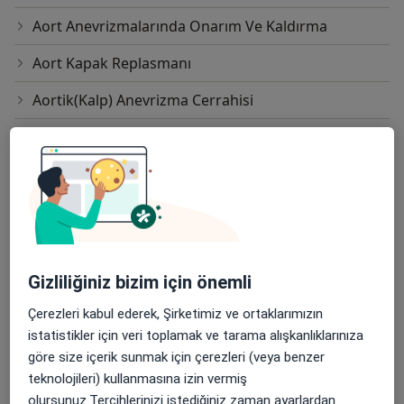
Aort Anevrizmalarında Onarım Ve Kaldırma
Aort Kapak Replasmanı
Aortik(Kalp) Anevrizma Cerrahisi
Aritmide Ablasyon Tedavisi
Arteriografi
Aterektomi
Balon Valvüloplasti
Gizliliğiniz bizim için önemli
Bilgisayarlı Tomografi Taraması(Bt)
Çerezleri kabul ederek, Şirketimiz ve ortaklarımızın
Biventriküler Pacemarker
istatistikler için veri toplamak ve tarama alışkanlıklarınıza
Cox-Maze Prosedürü
göre size içerik sunmak için çerezleri (veya benzer
teknolojileri) kullanmasına izin vermiş
Dekalsifikasyon(Kalp Kapakçıkları Hastalıkları
olursunuz.Tercihlerinizi istediğiniz zaman ayarlardan