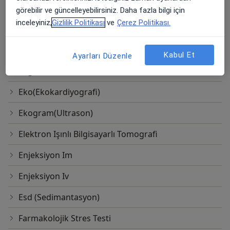
Tedavisinde)
görebilir ve güncelleyebilirsiniz. Daha fazla bilgi için
inceleyiniz,
Gizlilik Politikası
ve
Çerez Politikası.
Efor Treadmil Testi
Eforlu Ekg
Kabul Et
Ayarları Düzenle
Ekg
Eko(Ekokardiyografi)
Ekogram(Ultrason)
Elektron Işınlı Bilgisayarlı Tomografi
Enjeksiyon Im
Enjeksiyon Iv
Esd (Sedimantasyon)
Farmakolojik Stres Testi