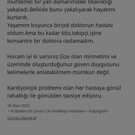
muhtemel bir yan damarımdaki tıkanıklığı
yakaladı.Belkide bunu yakalıyarak hayatımı
kurtardı.
Yaşamım boyunca birçok doktorun hastası
oldum.Ama bu kadar titiz,takipçi,işine
konsantre bir doktora raslamadım.
Hocam iyi ki varsınız.Size olan minnetimi ve
üzerimde oluşturduğunuz güven duygusunu
kelimelerle anlatabilmem mümkün değil.
Kardiyolojik problemi olan her hastaya gönül
rahatlığı ile gönülden tavsiye ediyoru.
30 Mart 2023
•
Acıbadem Dr. Şinasi Can (Kadıköy) Hastanesi
•
Anjiyografi
•
kullanıcının görüşüne göre i̇...r
Görüşü şikayet et