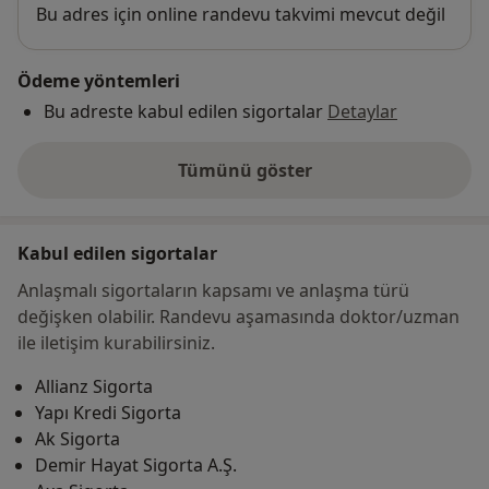
Uygunluk
Bu adres için online randevu takvimi mevcut değil
Ödeme yöntemleri
Bu adreste kabul edilen sigortalar
Detaylar
Tümünü göster
adres hakkında
Kabul edilen sigortalar
Anlaşmalı sigortaların kapsamı ve anlaşma türü
değişken olabilir. Randevu aşamasında doktor/uzman
ile iletişim kurabilirsiniz.
Allianz Sigorta
Yapı Kredi Sigorta
Ak Sigorta
Demir Hayat Sigorta A.Ş.