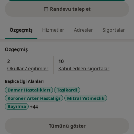
Randevu talep et
Özgeçmiş
Hizmetler
Adresler
Sigortalar
Özgeçmiş
2
10
Okullar / eğitimler
Kabul edilen sigortalar
Başlıca İlgi Alanları
Damar Hastalıkları
Taşikardi
Koroner Arter Hastalığı
Mitral Yetmezlik
a11y_sr_more_diseases
Bayılma
+44
Tümünü göster
deneyim hakkında