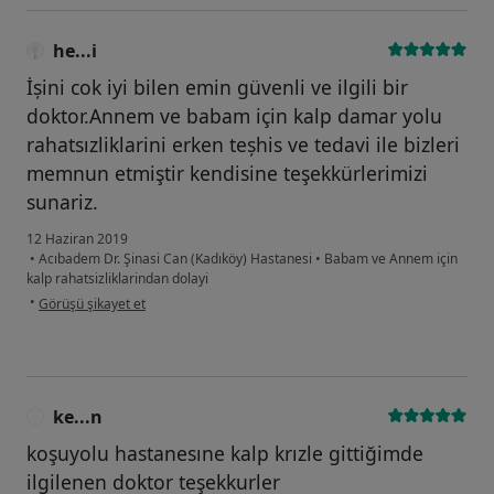
he...i
İșini cok iyi bilen emin güvenli ve ilgili bir
doktor.Annem ve babam için kalp damar yolu
rahatsızliklarini erken teșhis ve tedavi ile bizleri
memnun etmiştir kendisine teşekkürlerimizi
sunariz.
12 Haziran 2019
•
Acıbadem Dr. Şinasi Can (Kadıköy) Hastanesi
•
Babam ve Annem için
kalp rahatsizliklarindan dolayi
kullanıcının görüşüne göre he...i
•
Görüşü şikayet et
ke...n
K
koşuyolu hastanesıne kalp krızle gittiğimde
ilgilenen doktor teşekkurler