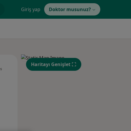
Giriş yap
Doktor musunuz?
Çar,
Per,
Cum,
Haritayı Genişlet
os
12 Ağustos
13 Ağustos
14 Ağustos