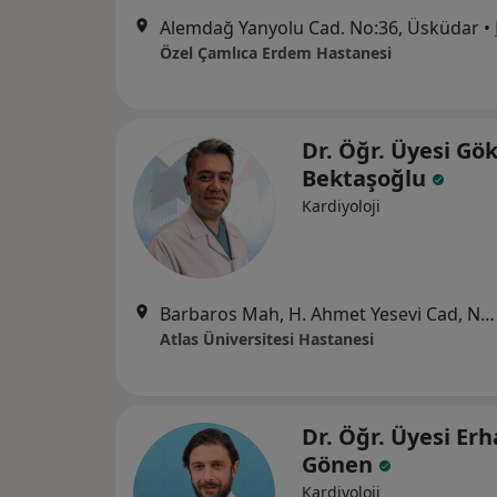
Alemdağ Yanyolu Cad. No:36, Üsküdar
•
Özel Çamlıca Erdem Hastanesi
Dr. Öğr. Üyesi Gö
Bektaşoğlu
Kardiyoloji
Barbaros Mah, H. Ahmet Yesevi Cad, No: 149 Güneşli - Bağcılar / İstanbul, Bağcılar
Atlas Üniversitesi Hastanesi
Dr. Öğr. Üyesi Er
Gönen
Kardiyoloji