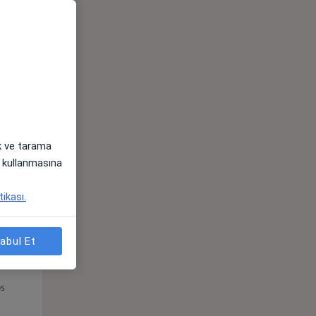
Çar,
Per,
Cum,
os
12 Ağustos
13 Ağustos
14 Ağustos
ak ve tarama
i) kullanmasına
tikası.
abul Et
Çar,
Per,
Cum,
os
12 Ağustos
13 Ağustos
14 Ağustos