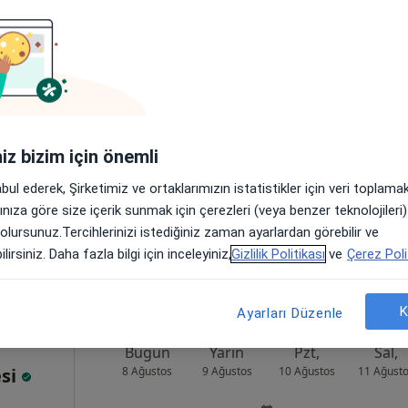
Bugün
Yarın
Pzt,
Sal,
8 Ağustos
9 Ağustos
10 Ağustos
11 Ağust
Online randevu erişime kapalı
iniz bizim için önemli
Randevu talep et
abul ederek, Şirketimiz ve ortaklarımızın istatistikler için veri toplam
•
Harita
arınıza göre size içerik sunmak için çerezleri (veya benzer teknolojiler
 olursunuz.Tercihlerinizi istediğiniz zaman ayarlardan görebilir ve
lirsiniz. Daha fazla bilgi için inceleyiniz,
Gizlilik Politikası
ve
Çerez Poli
K
Ayarları Düzenle
Bugün
Yarın
Pzt,
Sal,
esi
8 Ağustos
9 Ağustos
10 Ağustos
11 Ağust