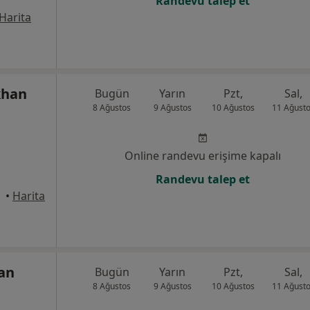
Randevu talep et
Harita
khan
Bugün
Yarın
Pzt,
Sal,
8 Ağustos
9 Ağustos
10 Ağustos
11 Ağust
Online randevu erişime kapalı
Randevu talep et
•
Harita
han
Bugün
Yarın
Pzt,
Sal,
8 Ağustos
9 Ağustos
10 Ağustos
11 Ağust