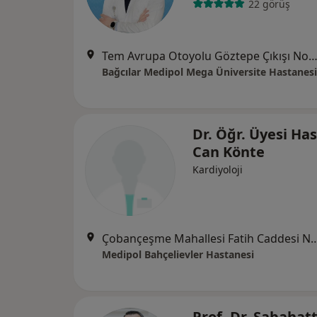
22 görüş
Tem Avrupa Otoyolu Göztepe Çıkışı No: 1Bağcılar, İst
Bağcılar Medipol Mega Üniversite Hastanesi
Dr. Öğr. Üyesi Ha
Can Könte
Kardiyoloji
Çobançeşme Mahallesi Fatih Caddesi No:
Medipol Bahçelievler Hastanesi
Prof. Dr. Sabahat