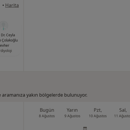
•
Harita
Dr. Ceyla
 Çolakoğlu
evher
diyoloji
e aramanıza yakın bölgelerde bulunuyor.
Bugün
Yarın
Pzt,
Sal,
8 Ağustos
9 Ağustos
10 Ağustos
11 Ağust