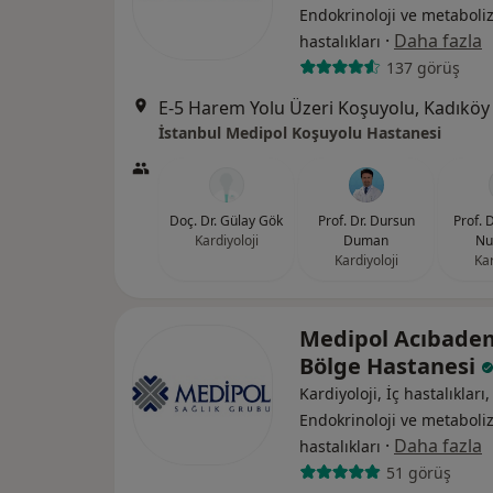
Endokrinoloji ve metabol
·
Daha fazla
hastalıkları
137 görüş
E-5 Harem Yolu Üzeri Koşuyolu, Kadıköy
İstanbul Medipol Koşuyolu Hastanesi
Doç. Dr. Gülay Gök
Prof. Dr. Dursun
Prof. 
Kardiyoloji
Duman
Nu
Kardiyoloji
Kar
Medipol Acıbade
Bölge Hastanesi
Kardiyoloji, İç hastalıkları,
Endokrinoloji ve metabol
·
Daha fazla
hastalıkları
51 görüş