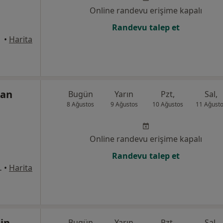
Online randevu erişime kapalı
Randevu talep et
anbul
•
Harita
san
Bugün
Yarın
Pzt,
Sal,
8 Ağustos
9 Ağustos
10 Ağustos
11 Ağust
Online randevu erişime kapalı
Randevu talep et
1/8, Bahçelievler
•
Harita
tin
Bugün
Yarın
Pzt,
Sal,