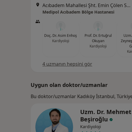
Acıbadem Mahallesi Şht. Emin Çölen Sokağı No:4, Kadıköy
Medipol Acıbadem Bölge Hastanesi
Doç. Dr. Asim Enhoş
Prof. Dr. Ertuğrul
Uzm. 
Kardiyoloji
Okuyan
Zeynep
Kardiyoloji
G
Kar
4 uzmanın hepsini gör
Uygun olan doktor/uzmanlar
Bu doktor/uzmanlar Kadıköy İstanbul, Türkiy
Uzm. Dr. Mehmet
Beşiroğlu
Kardiyoloji