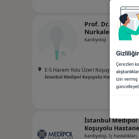
Prof. Dr. Zekeriya
Nurkalem
Kardiyoloji
Gizliliğ
Çerezleri k
E-5 Harem Yolu Üzeri Koşuyolu, Kadıköy
alışkanlıkl
İstanbul Medipol Koşuyolu Hastanesi
izin vermiş
güncelleyebi
İstanbul Medipol
Koşuyolu Hastan
Kardiyoloji, İç hastalıkları,