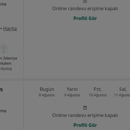
izma
Online randevu erişime kapalı
Profili Gör
•
Harita
Dr. Zekeriya
rkalem
diyoloji
m
Bugün
Yarın
Pzt,
Sal,
8 Ağustos
9 Ağustos
10 Ağustos
11 Ağust
izma
Online randevu erişime kapalı
Profili Gör