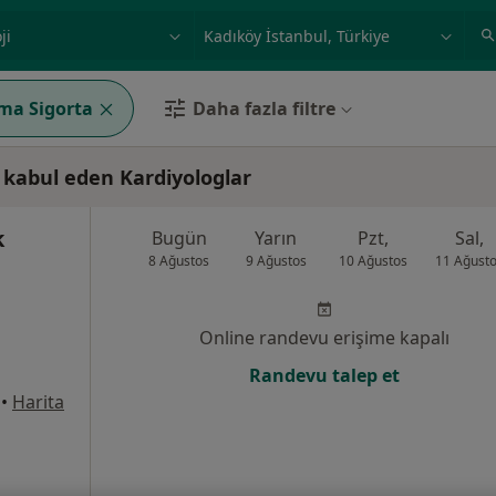
ilgi alanı ve hastalık, isim
örnek: İstanbul
ma Sigorta
Daha fazla filtre
kabul eden Kardiyologlar
k
Bugün
Yarın
Pzt,
Sal,
8 Ağustos
9 Ağustos
10 Ağustos
11 Ağust
Online randevu erişime kapalı
Randevu talep et
•
Harita