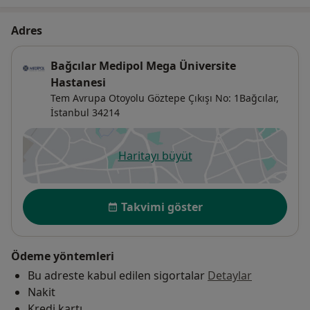
Adres
Bağcılar Medipol Mega Üniversite
Hastanesi
Tem Avrupa Otoyolu Göztepe Çıkışı No: 1Bağcılar,
İstanbul
34214
Haritayı büyüt
yeni bir sekmede açılır
Uygunluk
Takvimi göster
Ödeme yöntemleri
Bu adreste kabul edilen sigortalar
Detaylar
Nakit
Kredi kartı