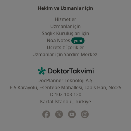
Hekim ve Uzmanlar için
Hizmetler
Uzmanlar için
Sağlık Kuruluşları için
Noa Notes
yeni
Ücretsiz İçerikler
Uzmanlar için Yardım Merkezi
İletişim
DoktorTakvimi - Ana Sayfa
DocPlanner Teknoloji A.Ş.
E-5 Karayolu, Esentepe Mahallesi, Lapis Han, No:25
D:102-103-120
Kartal İstanbul, Türkiye
Facebook
yeni bir sekmede açılır
Twitter
yeni bir sekmede açılır
Youtube
yeni bir sekmede açılır
Instagram
yeni bir sekmede aç