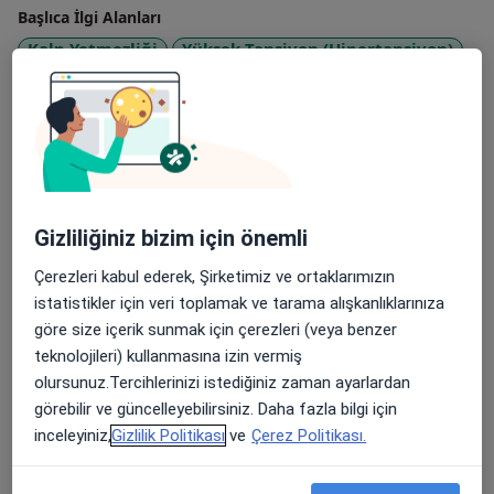
Başlıca İlgi Alanları
Kalp Yetmezliği
Yüksek Tansiyon (Hipertansiyon)
Koroner Arter Hastalığı
Kalp Çarpıntısı
a11y_sr_more_diseases
Kalp Hastalıkları
+5
Görülen hasta/danışanlar
Yetişkin
Gizliliğiniz bizim için önemli
Konsültasyon türleri
Yüz yüze
Konumları görüntüle (1)
Çerezleri kabul ederek, Şirketimiz ve ortaklarımızın
istatistikler için veri toplamak ve tarama alışkanlıklarınıza
Fotoğraflar ve videolar
göre size içerik sunmak için çerezleri (veya benzer
teknolojileri) kullanmasına izin vermiş
olursunuz.Tercihlerinizi istediğiniz zaman ayarlardan
görebilir ve güncelleyebilirsiniz. Daha fazla bilgi için
inceleyiniz,
Gizlilik Politikası
ve
Çerez Politikası.