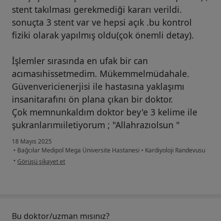
stent takılması gerekmediği kararı verildi.
sonuçta 3 stent var ve hepsi açık .bu kontrol
fiziki olarak yapılmış oldu(çok önemli detay).
İşlemler sırasında en ufak bir can
acımasıhissetmedim. Mükemmelmüdahale.
Güvenvericienerjisi ile hastasına yaklaşımı
insanitarafını ön plana çıkan bir doktor.
Çok memnunkaldım doktor bey'e 3 kelime ile
şukranlarımıiletiyorum ; "Allahrazıolsun "
18 Mayıs 2025
•
Bağcılar Medipol Mega Üniversite Hastanesi
•
Kardiyoloji Randevusu
kullanıcının görüşüne göre me...
•
Görüşü şikayet et
Bu doktor/uzman mısınız?