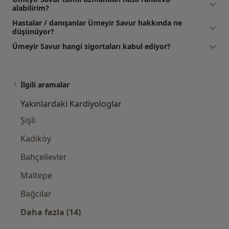
alabilirim?
Hastalar / danışanlar Ümeyir Savur hakkında ne
düşünüyor?
Ümeyir Savur hangi sigortaları kabul ediyor?
İlgili aramalar
Yakınlardaki Kardiyologlar
Şişli
Kadıköy
Bahçelievler
Maltepe
Bağcılar
Daha fazla (14)
Kategoride daha fazlası: Yakınlardaki Kardi