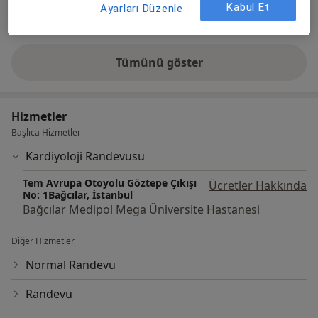
Kabul Et
Ayarları Düzenle
Galeriyi görüntüle (1)
Tümünü göster
deneyim hakkında
Hizmetler
Başlıca Hizmetler
Kardiyoloji Randevusu
Tem Avrupa Otoyolu Göztepe Çıkışı
Ücretler Hakkında
No: 1Bağcılar, İstanbul
Bağcılar Medipol Mega Üniversite Hastanesi
Diğer Hizmetler
Normal Randevu
Randevu