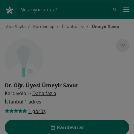
An
Ne arıyorsunuz?
Ana Sayfa
Kardiyoloji
İstanbul
Ümeyir Savur
Şehir değiştir
Dr. Öğr. Üyesi
Ümeyir Savur
uzmanliklar hakkinda
Kardiyoloji
·
Daha fazla
İstanbul
1 adres
1 görüş
Randevu al