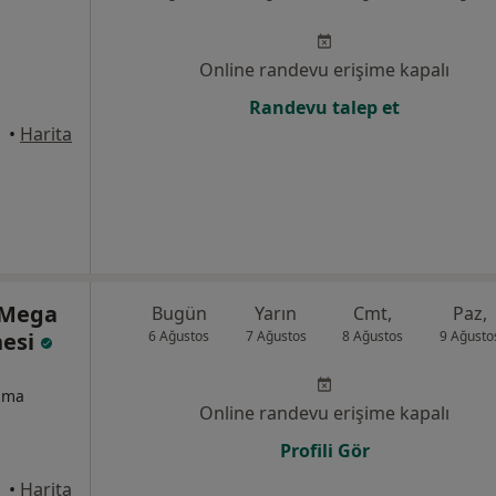
Online randevu erişime kapalı
Randevu talep et
anbul
•
Harita
 Mega
Bugün
Yarın
Cmt,
Paz,
nesi
6 Ağustos
7 Ağustos
8 Ağustos
9 Ağusto
izma
Online randevu erişime kapalı
Profili Gör
anbul
•
Harita