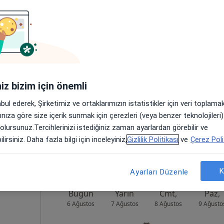
h Çakal
Bugün
Yarın
Cmt,
Paz,
6 Ağustos
7 Ağustos
8 Ağustos
9 Ağusto
Online randevu erişime kapalı
iniz bizim için önemli
Randevu talep et
abul ederek, Şirketimiz ve ortaklarımızın istatistikler için veri toplam
anbul
•
Harita
arınıza göre size içerik sunmak için çerezleri (veya benzer teknolojiler
 olursunuz.Tercihlerinizi istediğiniz zaman ayarlardan görebilir ve
lirsiniz. Daha fazla bilgi için inceleyiniz,
Gizlilik Politikası
ve
Çerez Poli
K
Ayarları Düzenle
Bugün
Yarın
Cmt,
Paz,
6 Ağustos
7 Ağustos
8 Ağustos
9 Ağusto