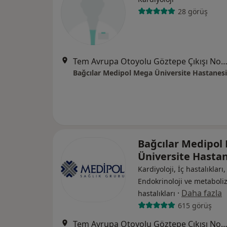
28 görüş
Tem Avrupa Otoyolu Göztepe Çıkışı No: 1Bağcılar, İst
Bağcılar Medipol Mega Üniversite Hastanesi
Bağcılar Medipol
Üniversite Hasta
Kardiyoloji, İç hastalıkları,
Endokrinoloji ve metabol
·
Daha fazla
hastalıkları
615 görüş
Tem Avrupa Otoyolu Göztepe Çıkışı No: 1Bağcılar, İst