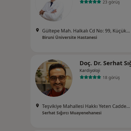
23 görüş
Gültepe Mah. Halkalı Cd No: 99, Küçükçekmece
Biruni Üniversite Hastanesi
Doç. Dr. Serhat Sı
Kardiyoloji
18 görüş
Teşvikiye Mahallesi Hakkı Yeten Caddesi No: 11, Terrace Fulya Center 1 blok, kat.12, D.63, İstanbul
Serhat Sığırcı Muayenehanesi