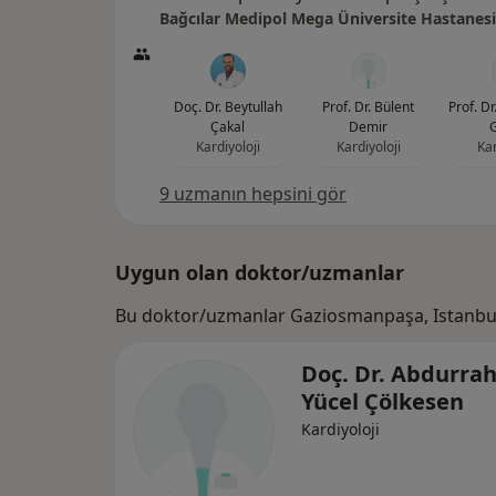
Bağcılar Medipol Mega Üniversite Hastanesi
Doç. Dr. Beytullah
Prof. Dr. Bülent
Prof. D
Çakal
Demir
Kardiyoloji
Kardiyoloji
Kar
9 uzmanın hepsini gör
Uygun olan doktor/uzmanlar
Bu doktor/uzmanlar Gaziosmanpaşa, Istanbul
Doç. Dr. Abdurr
Yücel Çölkesen
Kardiyoloji