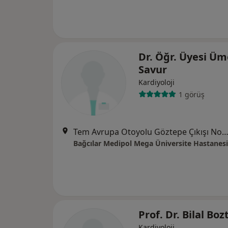
Dr. Öğr. Üyesi Üm
Savur
Kardiyoloji
1 görüş
Tem Avrupa Otoyolu Göztepe Çıkışı No: 1Bağcılar, İst
Bağcılar Medipol Mega Üniversite Hastanesi
Prof. Dr. Bilal Bo
Kardiyoloji