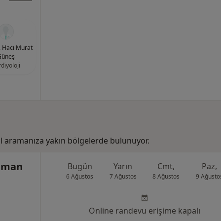
r. Hacı Murat
Güneş
diyoloji
 aramanıza yakın bölgelerde bulunuyor.
ahman
Bugün
Yarın
Cmt,
Paz,
6 Ağustos
7 Ağustos
8 Ağustos
9 Ağusto
Online randevu erişime kapalı