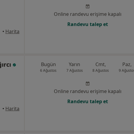
Online randevu erişime kapalı
Randevu talep et
•
Harita
ğırcı
Bugün
Yarın
Cmt,
Paz,
6 Ağustos
7 Ağustos
8 Ağustos
9 Ağusto
Online randevu erişime kapalı
Randevu talep et
•
Harita