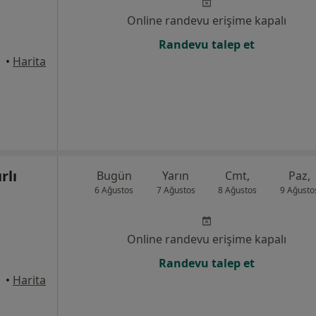
Online randevu erişime kapalı
Randevu talep et
anbul
•
Harita
rlı
Bugün
Yarın
Cmt,
Paz,
6 Ağustos
7 Ağustos
8 Ağustos
9 Ağusto
Online randevu erişime kapalı
Randevu talep et
•
Harita