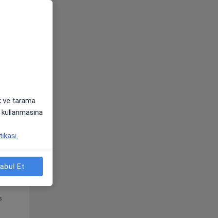
Pzt,
Sal,
Çar,
s
10 Ağustos
11 Ağustos
12 Ağustos
ak ve tarama
i) kullanmasına
tikası.
abul Et
Pzt,
Sal,
Çar,
s
10 Ağustos
11 Ağustos
12 Ağustos