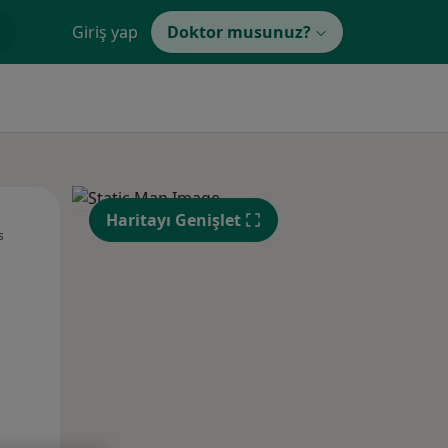
Giriş yap
Doktor musunuz?
Pzt,
Sal,
Çar,
Haritayı Genişlet
s
10 Ağustos
11 Ağustos
12 Ağustos