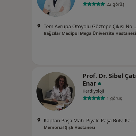
22 görüş
Tem Avrupa Otoyolu Göztepe Çıkışı No: 1Bağcılar, İst
Bağcılar Medipol Mega Üniversite Hastanesi
Prof. Dr. Sibel Çatı
Enar
Kardiyoloji
1 görüş
Kaptan Paşa Mah. Piyale Paşa Bulv, Kaptan Paşa, Okmeydanı Cd. No: 4, 34384, İstanbul
Memorial Şişli Hastanesi