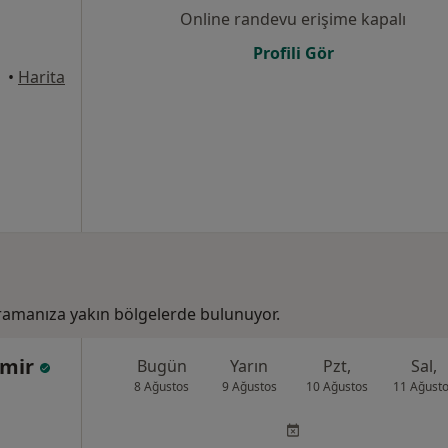
Online randevu erişime kapalı
Profili Gör
•
Harita
amanıza yakın bölgelerde bulunuyor.
emir
Bugün
Yarın
Pzt,
Sal,
8 Ağustos
9 Ağustos
10 Ağustos
11 Ağust