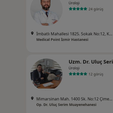
Üroloji
24 görüş
İmbatlı Mahallesi 1825. Sokak No:12, Karşıyaka
Medical Point İzmir Hastanesi
Uzm. Dr. Uluç Se
Üroloji
12 görüş
Mimarsinan Mah. 1400 Sk. No:12 Çimen Apt. Kat:1 D:3 Alsancak, İzmir
Op. Dr. Uluç Serim Muayenehanesi