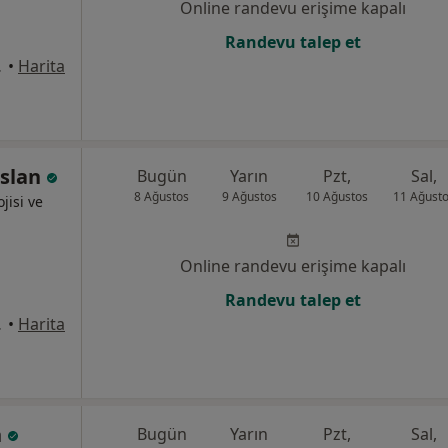
Online randevu erişime kapalı
Randevu talep et
 D:3, İzmir
•
Harita
rslan
Bugün
Yarın
Pzt,
Sal,
8 Ağustos
9 Ağustos
10 Ağustos
11 Ağust
jisi ve
Online randevu erişime kapalı
Randevu talep et
ire : 3, İzmir
•
Harita
n
Bugün
Yarın
Pzt,
Sal,