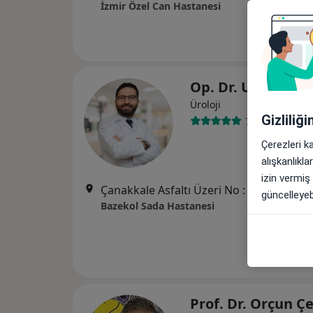
İzmir Özel Can Hastanesi
Op. Dr. Utku Öze
Üroloji
Gizliliğ
76 görüş
Çerezleri k
alışkanlıkl
izin vermiş
Çanakkale Asfaltı Üzeri No : 2/1 Menemen, İzmir
güncelleyebi
Bazekol Sada Hastanesi
Prof. Dr. Orçun Ç