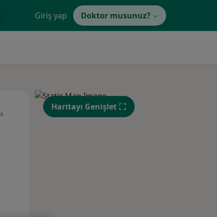
Giriş yap
Doktor musunuz?
Çar,
Per,
Cum,
Haritayı Genişlet
os
12 Ağustos
13 Ağustos
14 Ağustos