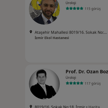
Üroloji
115 görüş
Ataşehir Mahallesi 8019/16. Sokak No:4, Çiğli
İzmir Ekol Hastanesi
Prof. Dr. Ozan Bo
Üroloji
117 görüş
8019/16. Sokak No:18, İzmir
•
Harita