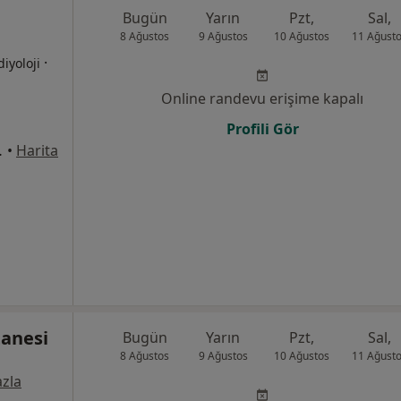
Bugün
Yarın
Pzt,
Sal,
8 Ağustos
9 Ağustos
10 Ağustos
11 Ağust
·
diyoloji
Online randevu erişime kapalı
Profili Gör
:1169, Çiğli
•
Harita
tanesi
Bugün
Yarın
Pzt,
Sal,
8 Ağustos
9 Ağustos
10 Ağustos
11 Ağust
zla