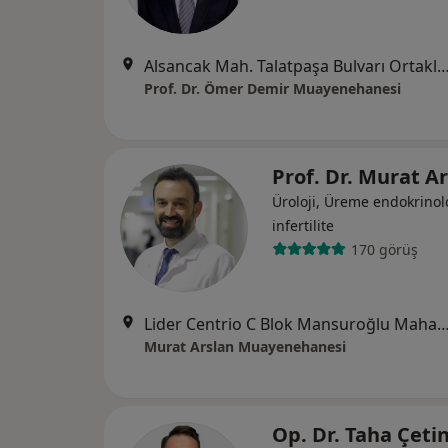
Alsancak Mah. Talatpaşa Bulvarı Ortaklar Apt. No:45 K:2
Prof. Dr. Ömer Demir Muayenehanesi
Prof. Dr. Murat A
Üroloji, Üreme endokrinolo
i̇nfertilite
170 görüş
Lider Centrio C Blok Mansuroğlu Mahallesi 1593 / 1 Sokak No : 6 Kat : 1 Da
Murat Arslan Muayenehanesi
Op. Dr. Taha Çeti