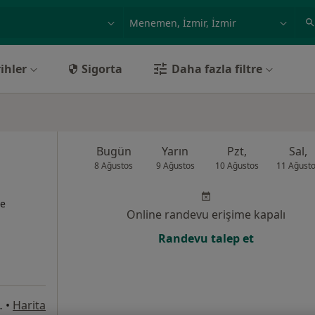
ilgi alanı ve hastalık, isim
örnek: İstanbul
ihler
Sigorta
Daha fazla filtre
Bugün
Yarın
Pzt,
Sal,
8 Ağustos
9 Ağustos
10 Ağustos
11 Ağust
te
Online randevu erişime kapalı
Randevu talep et
iğli/İzmir, İzmir
•
Harita