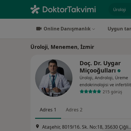
Uzmanlık, 
Online Danışmanlık
Uygun tar
Üroloji, Menemen, İzmir
Doç. Dr. Uygar
Miçooğulları
Üroloji, Androloji, Üreme
endokrinolojisi ve i̇nfertili
215 görüş
Adres 1
Adres 2
Ataşehir, 8019/16. Sk. No:18, 35630 Ç