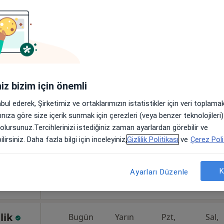
n
Bugün
Yarın
Pzt,
Sal,
8 Ağustos
9 Ağustos
10 Ağustos
11 Ağust
iniz bizim için önemli
abul ederek, Şirketimiz ve ortaklarımızın istatistikler için veri toplam
Online randevu erişime kapalı
arınıza göre size içerik sunmak için çerezleri (veya benzer teknolojiler
Randevu talep et
 olursunuz.Tercihlerinizi istediğiniz zaman ayarlardan görebilir ve
•
Harita
lirsiniz. Daha fazla bilgi için inceleyiniz,
Gizlilik Politikası
ve
Çerez Poli
K
Ayarları Düzenle
elik
Bugün
Yarın
Pzt,
Sal,