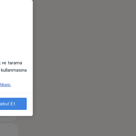
Çar,
Per,
Cum,
os
12 Ağustos
13 Ağustos
14 Ağustos
ak ve tarama
i) kullanmasına
tikası.
abul Et
Çar,
Per,
Cum,