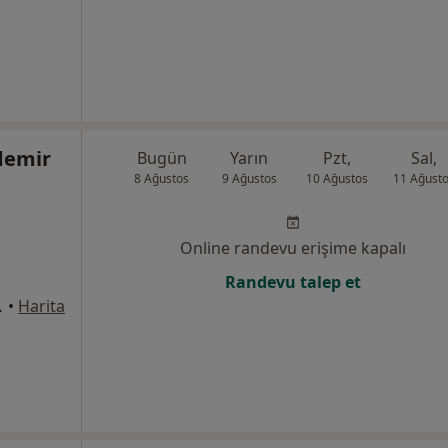
demir
Bugün
Yarın
Pzt,
Sal,
8 Ağustos
9 Ağustos
10 Ağustos
11 Ağust
Online randevu erişime kapalı
Randevu talep et
:1169, Çiğli
•
Harita