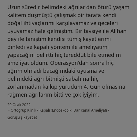
Uzun süredir belimdeki ağrılar'dan ötürü yaşam
kalitem düşmüştü çalışmak bir tarafa kendi
doğal ihtiyaçlarımı karşılayamaz ve geceleri
uyuyamaz hale gelmiştim. Bir tavsiye ile Alihan
bey ile tanıştım kendisi tüm şikayetlerimi
dinledi ve kapalı yöntem ile ameliyatımı
yapacağını belirtti hiç tereddüt bile etmedim
ameliyat oldum. Operasyon'dan sonra hiç
ağrım olmadı bacağımdaki uyuşma ve
belimdeki ağrı bitmişti sabahına hiç
zorlanmadan kalkıp yürüdüm 4. Gün olmasına
rağmen ağrılarım bitti ve çok iyiyim.
29 Ocak 2022
•
Ortogrup Klinik
•
Kapalı (Endoskopik) Dar Kanal Ameliyatı
•
kullanıcının görüşüne göre sa...u
Görüşü şikayet et