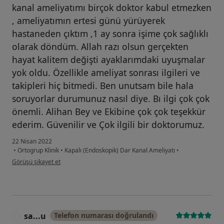
kanal ameliyatımı birçok doktor kabul etmezken
, ameliyatımın ertesi günü yürüyerek
hastaneden çıktım ,1 ay sonra işime çok sağlıklı
olarak döndüm. Allah razı olsun gerçekten
hayat kalitem değişti ayaklarımdaki uyuşmalar
yok oldu. Özellikle ameliyat sonrası ilgileri ve
takipleri hiç bitmedi. Ben unutsam bile hala
soruyorlar durumunuz nasıl diye. Bı ilgi çok çok
önemli. Alihan Bey ve Ekibine çok çok teşekkür
ederim. Güvenilir ve Çok ilgili bir doktorumuz.
22 Nisan 2022
•
Ortogrup Klinik
•
Kapalı (Endoskopik) Dar Kanal Ameliyatı
•
kullanıcının görüşüne göre o.....
Görüşü şikayet et
sa...u
Telefon numarası doğrulandı
S