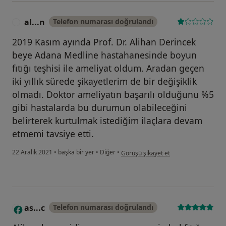
al...n
Telefon numarası doğrulandı
A
2019 Kasım ayında Prof. Dr. Alihan Derincek
beye Adana Medline hastahanesinde boyun
fıtığı teşhisi ile ameliyat oldum. Aradan geçen
iki yıllık sürede şikayetlerim de bir değişiklik
olmadı. Doktor ameliyatın başarılı olduğunu %5
gibi hastalarda bu durumun olabileceğini
belirterek kurtulmak istediğim ilaçlara devam
etmemi tavsiye etti.
kullanıcının görüşüne göre al...n
22 Aralık 2021
•
başka bir yer
•
Diğer
•
Görüşü şikayet et
as...c
Telefon numarası doğrulandı
A