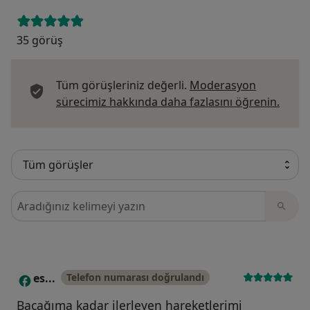
35 görüş
Tüm görüşleriniz değerli.
Moderasyon
Görüş
sürecimiz hakkında daha fazlasını öğrenin.
Görüşler içerisinde ara
es...
Telefon numarası doğrulandı
E
Bacağıma kadar ilerleyen hareketlerimi