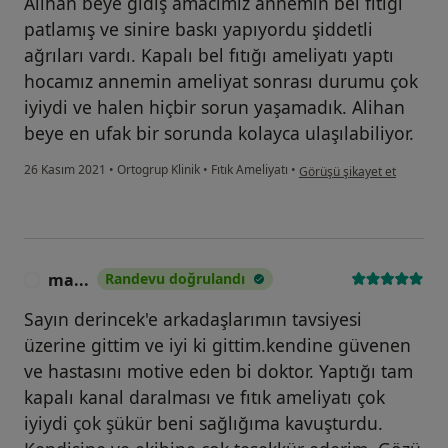
Alihan beye gidiş amacımız annemin bel fıtığı
patlamış ve sinire baskı yapıyordu şiddetli
ağrıları vardı. Kapalı bel fıtığı ameliyatı yaptı
hocamız annemin ameliyat sonrası durumu çok
iyiydi ve halen hiçbir sorun yaşamadık. Alihan
beye en ufak bir sorunda kolayca ulaşılabiliyor.
kullanıcının görüşüne göre 
26 Kasım 2021
•
Ortogrup Klinik
•
Fıtık Ameliyatı
•
Görüşü şikayet et
ma...
Randevu doğrulandı
M
Sayın derincek'e arkadaşlarımın tavsiyesi
üzerine gittim ve iyi ki gittim.kendine güvenen
ve hastasını motive eden bi doktor. Yaptığı tam
kapalı kanal daralması ve fıtık ameliyatı çok
iyiydi çok şükür beni sağlığıma kavuşturdu.