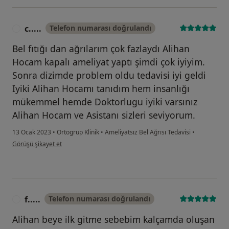
c.....
Telefon numarası doğrulandı
C
Bel fıtığı dan ağrılarım çok fazlaydı Alihan
Hocam kapalı ameliyat yaptı şimdi çok iyiyim.
Sonra dizimde problem oldu tedavisi iyi geldi
Iyiki Alihan Hocamı tanıdım hem insanlığı
mükemmel hemde Doktorlugu iyiki varsınız
Alihan Hocam ve Asistanı sizleri seviyorum.
13 Ocak 2023
•
Ortogrup Klinik
•
Ameliyatsız Bel Ağrısı Tedavisi
•
kullanıcının görüşüne göre c.....
Görüşü şikayet et
f.....
Telefon numarası doğrulandı
F
Alihan beye ilk gitme sebebim kalçamda oluşan