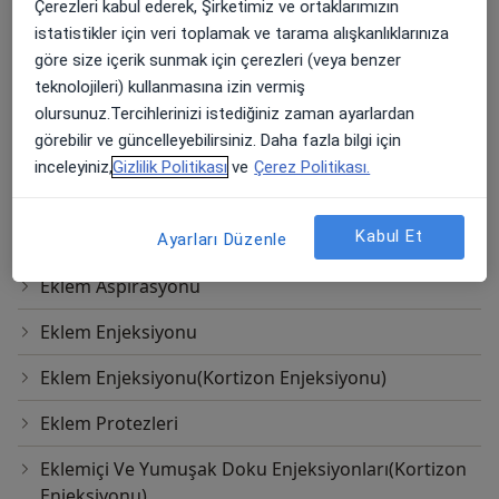
Çerezleri kabul ederek, Şirketimiz ve ortaklarımızın
Boyun Fıtığı
istatistikler için veri toplamak ve tarama alışkanlıklarınıza
Brakiterapi
göre size içerik sunmak için çerezleri (veya benzer
teknolojileri) kullanmasına izin vermiş
Diskektomi
olursunuz.Tercihlerinizi istediğiniz zaman ayarlardan
görebilir ve güncelleyebilirsiniz. Daha fazla bilgi için
Diskografi
inceleyiniz,
Gizlilik Politikası
ve
Çerez Politikası.
Diskogram
Kabul Et
Doğuştan Skolyoz Tedavisi
Ayarları Düzenle
Eklem Aspirasyonu
Eklem Enjeksiyonu
Eklem Enjeksiyonu(Kortizon Enjeksiyonu)
Eklem Protezleri
Eklemiçi Ve Yumuşak Doku Enjeksiyonları(Kortizon
Enjeksiyonu)