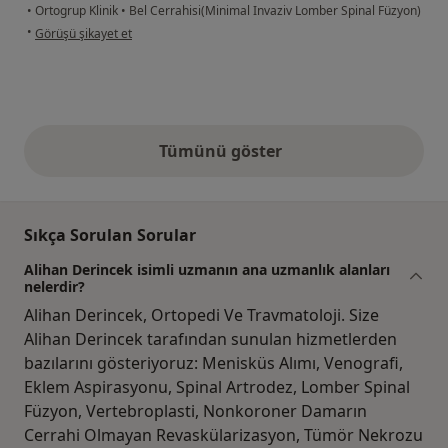
•
Ortogrup Klinik
•
Bel Cerrahisi(Minimal Invaziv Lomber Spinal Füzyon)
kullanıcının görüşüne göre se...a
•
Görüşü şikayet et
Tümünü göster
yukarıdaki görüşler
Sıkça Sorulan Sorular
Alihan Derincek isimli uzmanın ana uzmanlık alanları
nelerdir?
Alihan Derincek, Ortopedi Ve Travmatoloji. Size
Alihan Derincek tarafından sunulan hizmetlerden
bazılarını gösteriyoruz: Menisküs Alımı, Venografi,
Eklem Aspirasyonu, Spinal Artrodez, Lomber Spinal
Füzyon, Vertebroplasti, Nonkoroner Damarın
Cerrahi Olmayan Revaskülarizasyon, Tümör Nekrozu