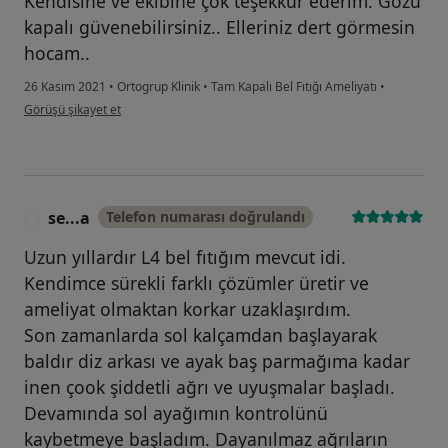
Kendisine ve ekibine çok teşekkür ederim. Gözü
kapalı güvenebilirsiniz.. Elleriniz dert görmesin
hocam..
26 Kasım 2021
•
Ortogrup Klinik
•
Tam Kapalı Bel Fıtığı Ameliyatı
•
kullanıcının görüşüne göre ma...
Görüşü şikayet et
se...a
Telefon numarası doğrulandı
S
Uzun yıllardır L4 bel fıtığım mevcut idi.
Kendimce sürekli farklı çözümler üretir ve
ameliyat olmaktan korkar uzaklaşırdım.
Son zamanlarda sol kalçamdan başlayarak
baldır diz arkası ve ayak baş parmağıma kadar
inen çook şiddetli ağrı ve uyuşmalar başladı.
Devamında sol ayağımın kontrolünü
kaybetmeye başladım. Dayanılmaz ağrıların