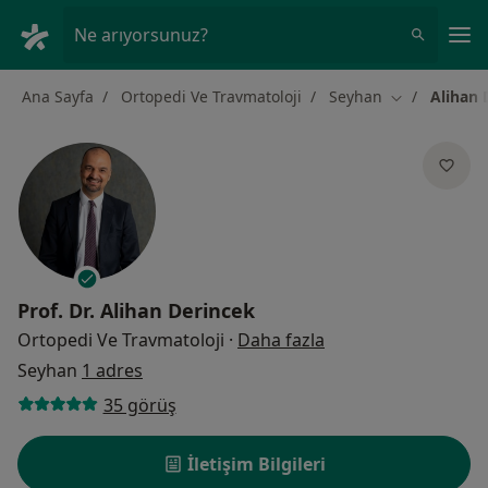
An
Ne arıyorsunuz?
Ana Sayfa
Ortopedi Ve Travmatoloji
Seyhan
Alihan 
Şehir değiştir
Prof. Dr.
Alihan Derincek
uzmanliklar hakkin
Ortopedi Ve Travmatoloji
·
Daha fazla
Seyhan
1 adres
35 görüş
İletişim Bilgileri