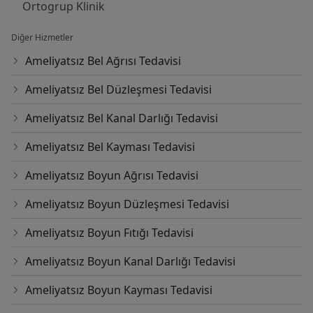
Derneği Yönetim Kurulu üyesidir.
Ortogrup Klinik
Evli ve 1 çocuk babasıdır.
Diğer Hizmetler
Ameliyatsız Bel Ağrısı Tedavisi
2003-2005 yılları arasında Amerika Birleşik Devletleri
Ameliyatsız Bel Düzleşmesi Tedavisi
Minnesota Eyaletinde Hennepin Medical Center’da ve
Ameliyatsız Bel Kanal Darlığı Tedavisi
Twin Cities Spine Center’da omurga hastalıkları
konusunda Research Fellow olarak çalıştı. Bu dönemde
Ameliyatsız Bel Kayması Tedavisi
omurga biyomekaniği ve omurga hastalıkları
konusunda çeşitli projelerde görev alarak bilimsel
Ameliyatsız Boyun Ağrısı Tedavisi
çalışmalarda bulundu.
Ameliyatsız Boyun Düzleşmesi Tedavisi
2005 yılındaTürkiye’ye dönerek Başkent Üniversitesi
Ameliyatsız Boyun Fıtığı Tedavisi
Tıp Fakültesi Ortopedi ve Travmatoloji Anabilim
Dalında Öğretim Görevlisi olarak akademik hayatına
Ameliyatsız Boyun Kanal Darlığı Tedavisi
başladı.
Ameliyatsız Boyun Kayması Tedavisi
2007-2008 yılları arasında Van Asker Hastenesinde