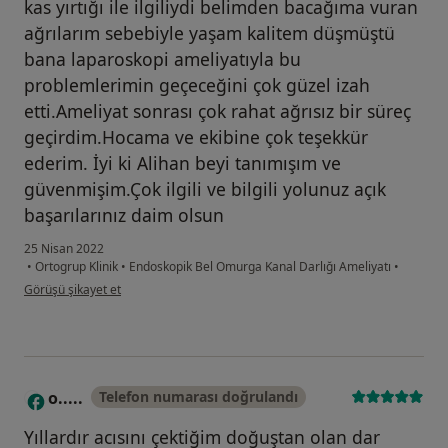
kas yırtığı ile ilgiliydi belimden bacağıma vuran
ağrılarım sebebiyle yaşam kalitem düşmüştü
bana laparoskopi ameliyatıyla bu
problemlerimin geçeceğini çok güzel izah
etti.Ameliyat sonrası çok rahat ağrısız bir süreç
geçirdim.Hocama ve ekibine çok teşekkür
ederim. İyi ki Alihan beyi tanımışım ve
güvenmişim.Çok ilgili ve bilgili yolunuz açık
başarılarınız daim olsun
25 Nisan 2022
•
Ortogrup Klinik
•
Endoskopik Bel Omurga Kanal Darlığı Ameliyatı
•
kullanıcının görüşüne göre f.....
Görüşü şikayet et
o.....
Telefon numarası doğrulandı
O
Yıllardır acısını çektiğim doğuştan olan dar