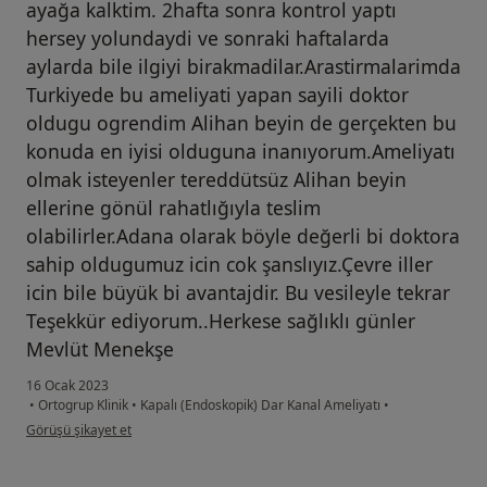
ayağa kalktim. 2hafta sonra kontrol yaptı
hersey yolundaydi ve sonraki haftalarda
aylarda bile ilgiyi birakmadilar.Arastirmalarimda
Turkiyede bu ameliyati yapan sayili doktor
oldugu ogrendim Alihan beyin de gerçekten bu
konuda en iyisi olduguna inanıyorum.Ameliyatı
olmak isteyenler tereddütsüz Alihan beyin
ellerine gönül rahatlığıyla teslim
olabilirler.Adana olarak böyle değerli bi doktora
sahip oldugumuz icin cok şanslıyız.Çevre iller
icin bile büyük bi avantajdir. Bu vesileyle tekrar
Teşekkür ediyorum..Herkese sağlıklı günler
Mevlüt Menekşe
16 Ocak 2023
•
Ortogrup Klinik
•
Kapalı (Endoskopik) Dar Kanal Ameliyatı
•
kullanıcının görüşüne göre me...
Görüşü şikayet et