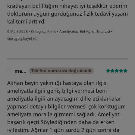
kısıtlayan bel fıtığım nihayet iyi teşekkür ederim
doktorum uygun gördüğünüz fizik tedavi yaşam
kalitemi arttırdı
9 Mart 2023
•
Ortogrup Klinik
•
Ameliyatsız Bel Ağrısı Tedavisi
•
kullanıcının görüşüne göre es...
Görüşü şikayet et
me...
Telefon numarası doğrulandı
M
Alihan beyin yakınlığı hastaya olan ilgisi
ameliyatla ilgili geniş bilgi vermesi beni
ameliyatla ilgili anlayacagim dille aciklamalar
yapmasi detaylı bilgiler vermesi çok korktugum
ameliyata moralle girmemi sağladı. Ameliyat
başarılı geçti.Söylediğinden daha da erken
iyilestim. Ağrılar 1 gün sürdü 2 gün sonra da