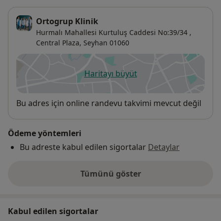
Ortogrup Klinik
Hurmalı Mahallesi Kurtuluş Caddesi No:39/34 ,
Central Plaza,
Seyhan
01060
Haritayı büyüt
yeni bir sekmede açılır
Uygunluk
Bu adres için online randevu takvimi mevcut değil
Ödeme yöntemleri
Bu adreste kabul edilen sigortalar
Detaylar
Tümünü göster
adres hakkında
Kabul edilen sigortalar