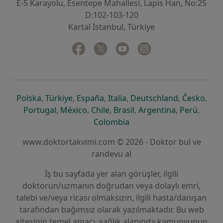
E-5 Karayolu, Esentepe Mahallesi, Lapis Han, No:25
D:102-103-120
Kartal İstanbul, Türkiye
Facebook
yeni bir sekmede açılır
Twitter
yeni bir sekmede açılır
Youtube
yeni bir sekmede açılır
Instagram
yeni bir sekmede aç
yeni bir sekmede açılır
yeni bir sekmede açılır
yeni bir sekmede açılır
yeni bir sekmede açılır
yeni bir sek
yeni 
Polska
,
Türkiye
,
España
,
Italia
,
Deutschland
,
Česko
,
yeni bir sekmede açılır
yeni bir sekmede açılır
yeni bir sekmede açılır
yeni bir sekmede açılır
yeni bir sekm
yeni bi
Portugal
,
México
,
Chile
,
Brasil
,
Argentina
,
Perú
,
yeni bir sekmede açılır
Colombia
www.doktortakvimi.com © 2026 - Doktor bul ve
randevu al
İş bu sayfada yer alan görüşler, ilgili
doktorun/uzmanın doğrudan veya dolaylı emri,
talebi ve/veya ricası olmaksızın, ilgili hasta/danışan
tarafından bağımsız olarak yazılmaktadır. Bu web
sitesinin temel amacı, sağlık alanında kamuoyunun