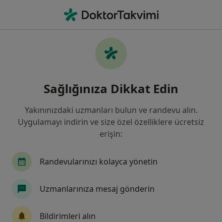
An
Ortopedi Ve Travmatoloji • Seyhan, Adana
Filters
Sigorta:
Demir Hayat Sigorta 
Seyhan bölgesinde Demir Hayat Sigorta A.Ş.
Sağlığınıza Dikkat Edin
kabul eden Ortopedi Ve Travmatoloji
Uzmanları
Yakınınızdaki uzmanları bulun ve randevu alın.
Uygulamayı indirin ve size özel özelliklere ücretsiz
erişin:
Randevularınızı kolayca yönetin
Uzmanlarınıza mesaj gönderin
Op. Dr. Faruk Salıoğlu
Bildirimleri alın
Ortopedi ve travmatoloji