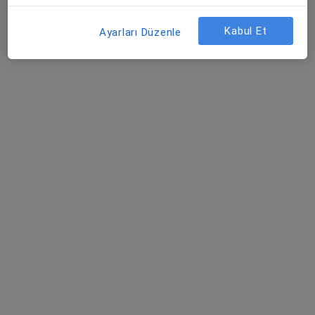
Kabul Et
Ayarları Düzenle
Op. Dr. Faruk Salıoğlu
Op. Dr. Muhsin
Ortopedi ve
Dursun
travmatoloji
Ortopedi ve
travmatoloji
Bu kurumda online uygunluğu bulunan bir doktor veya uzman bulunamadı
Profili Gör
Prof. Dr. Alihan Derincek