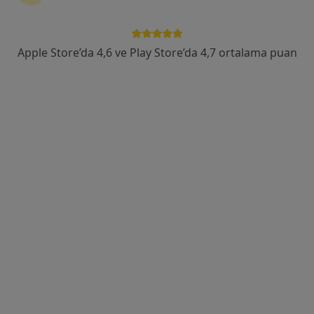
Ziyapaşa Mahallesi 67055. Sokak No:1, Seyhan
•
Harita
Özel Adana Ortadoğu Hastanesi
Apple Store’da 4,6 ve Play Store’da 4,7 ortalama puan
Bu uzman ilgili adres için online danışmanlık/takvim sunmuyor.
Randevu talep et
Op. Dr. Muhsin Dursun
Ortopedi ve travmatoloji
18 görüş
Ziyapaşa Mahallesi 67055. Sokak No:1, Seyhan
•
Harita