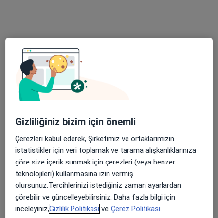
Özel Adana Ortadoğu Hastanesi
Bu uzman ilgili adres için online danışmanlık/takvim sunmuyor.
Randevu talep et
Gizliliğiniz bizim için önemli
Çerezleri kabul ederek, Şirketimiz ve ortaklarımızın
Özel Adana Ortadoğu Hastanesi
istatistikler için veri toplamak ve tarama alışkanlıklarınıza
göre size içerik sunmak için çerezleri (veya benzer
·
Ortopedi ve travmatoloji, İç hastalıkları, Gastroenteroloji
teknolojileri) kullanmasına izin vermiş
Daha fazla
olursunuz.Tercihlerinizi istediğiniz zaman ayarlardan
223 görüş
görebilir ve güncelleyebilirsiniz. Daha fazla bilgi için
Ziyapaşa Mahallesi 67055. Sokak No:1, Seyhan
•
Harita
inceleyiniz,
Gizlilik Politikası
ve
Çerez Politikası.
Özel Adana Ortadoğu Hastanesi