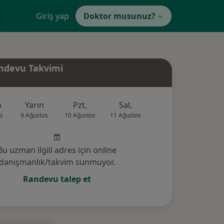
Giriş yap
Doktor musunuz?
ndevu Takvimi
n
Yarın
Pzt,
Sal,
Çar,
Per,
s
9 Ağustos
10 Ağustos
11 Ağustos
12 Ağustos
13 Ağus
Bu uzman ilgili adres için online
danışmanlık/takvim sunmuyor.
Randevu talep et