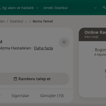
ilgi alanı ve hastalık, isim
örnek: İstanbul
ları
İstanbul
Berna Temel
Şehir değiştir
Online Ra
Etkin Değil
l
uzmanliklar hakkinda
lizma Hastalıkları
·
Daha fazla
Bugü
8 Ağusto
Randevu talep et
r
Sigortalar
Görüşler (10)