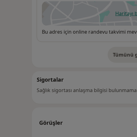
Haritayı 
ye
Uygunluk
Bu adres için online randevu takvimi mev
Tümünü g
ad
Sigortalar
Sağlık sigortası anlaşma bilgisi bulunmamak
Görüşler