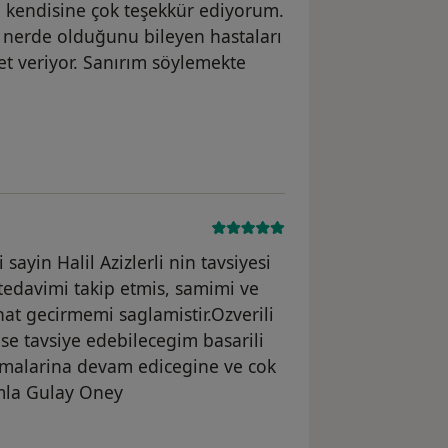
in kendisine çok teşekkür ediyorum.
nerde olduğunu bileyen hastaları
t veriyor. Sanırım söylemekte
ayin Halil Azizlerli nin tavsiyesi
 tedavimi takip etmis, samimi ve
hat gecirmemi saglamistir.Ozverili
ese tavsiye edebilecegim basarili
lismalarina devam edicegine ve cok
imla Gulay Oney