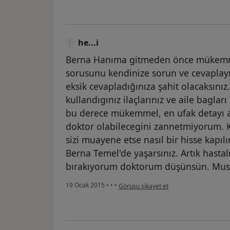
he...i
Berna Hanıma gitmeden önce mükemmel
sorusunu kendinize sorun ve cevapla
eksik cevapladığınıza şahit olacaksınız.
kullandıgınız ilaçlarınız ve aile bagla
bu derece mükemmel, en ufak detayı a
doktor olabilecegini zannetmiyorum. K
sizi muayene etse nasıl bir hisse kapı
Berna Temel'de yaşarsınız. Artık hast
bırakıyorum doktorum düşünsün. Mus
kullanıcının görüşüne göre he...i
19 Ocak 2015
•
•
•
Görüşü şikayet et