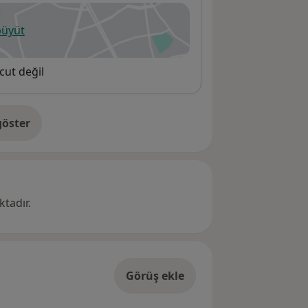
büyüt
ni bir sekmede açılır
cut değil
öster
res hakkında
tadır.
Görüş ekle