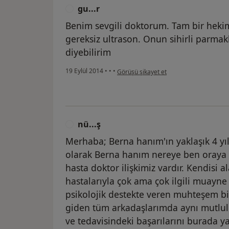
gu...r
G
Benim sevgili doktorum. Tam bir hekimd
gereksiz ultrason. Onun sihirli parmak
diyebilirim
kullanıcının görüşüne göre gu...r
19 Eylül 2014
•
•
•
Görüşü şikayet et
nü...ş
N
Merhaba; Berna hanım'ın yaklaşık 4 yıl
olarak Berna hanım nereye ben oraya ş
hasta doktor ilişkimiz vardır. Kendisi 
hastalarıyla çok ama çok ilgili muayn
psikolojik destekte veren muhteşem bi
giden tüm arkadaşlarımda aynı mutlulu
ve tedavisindeki başarılarını burada 