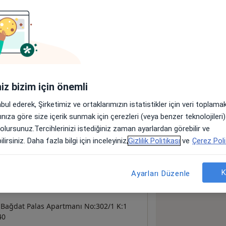
öster
neyim hakkında
iniz bizim için önemli
t eklenmedi
abul ederek, Şirketimiz ve ortaklarımızın istatistikler için veri toplam
ere dair bir bilgi girişi yapmadı.
arınıza göre size içerik sunmak için çerezleri (veya benzer teknolojiler
 olursunuz.Tercihlerinizi istediğiniz zaman ayarlardan görebilir ve
lirsiniz. Daha fazla bilgi için inceleyiniz,
Gizlilik Politikası
ve
Çerez Poli
K
Ayarları Düzenle
Bağdat Palas Apartmanı No:302/1 K:1
40