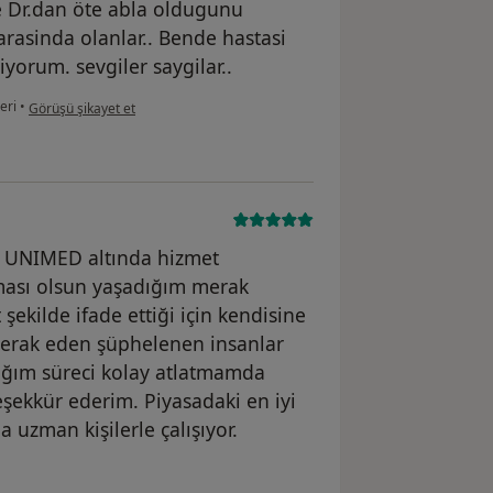
 Dr.dan öte abla oldugunu
rasinda olanlar.. Bende hastasi
yorum. sevgiler saygilar..
kullanıcının görüşüne göre eb....
eri
•
Görüşü şikayet et
k. UNIMED altında hizmet
ması olsun yaşadığım merak
şekilde ifade ettiği için kendisine
merak eden şüphelenen insanlar
dığım süreci kolay atlatmamda
şekkür ederim. Piyasadaki en iyi
 uzman kişilerle çalışıyor.