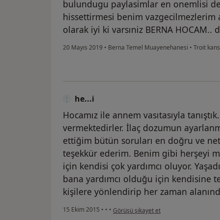
bulundugu paylasimlar en onemlisi de
hissettirmesi benim vazgecilmezlerim a
olarak iyi ki varsıniz BERNA HOCAM.. di
20 Mayıs 2019
•
Berna Temel Muayenehanesi
•
Troit kans
he...i
Hocamız ile annem vasıtasıyla tanıştı
vermektedirler. İlaç dozumun ayarlan
ettiğim bütün soruları en doğru ve net 
teşekkür ederim. Benim gibi herşeyi 
için kendisi çok yardımcı oluyor. Yaşa
bana yardımcı olduğu için kendisine te
kişilere yönlendirip her zaman alanında
kullanıcının görüşüne göre he...i
15 Ekim 2015
•
•
•
Görüşü şikayet et