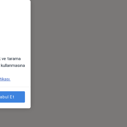
ak ve tarama
i) kullanmasına
tikası.
abul Et