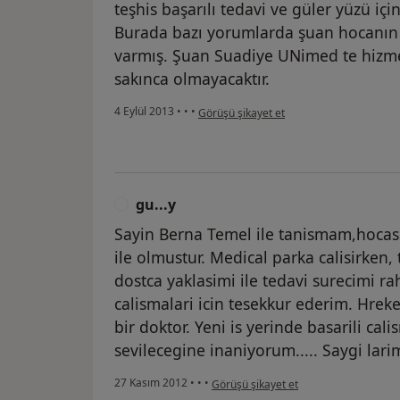
teşhis başarılı tedavi ve güler yüzü iç
Burada bazı yorumlarda şuan hocanın 
varmış. Şuan Suadiye UNimed te hizme
sakınca olmayacaktır.
kullanıcının görüşüne göre nü...ş
4 Eylül 2013
•
•
•
Görüşü şikayet et
gu...y
G
Sayin Berna Temel ile tanismam,hocasi s
ile olmustur. Medical parka calisirken,
dostca yaklasimi ile tedavi surecimi ra
calismalari icin tesekkur ederim. Hrek
bir doktor. Yeni is yerinde basarili ca
sevilecegine inaniyorum..... Saygi lar
kullanıcının görüşüne göre gu...y
27 Kasım 2012
•
•
•
Görüşü şikayet et