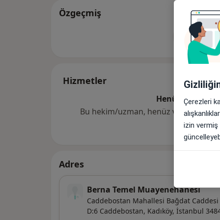
Özgeçmiş
Tümünü g
de
Hizmetler
Gizliliğ
Henüz bir hizme
Çerezleri k
Bu hekim/uzman, henüz verdiği hizmetl
alışkanlıkl
izin vermiş
güncelleyebi
Adres
Berna Temel Muayenehanesi
Caddebostan Mahallesi Bağdat Caddesi 
D:6 Caddebostan,
Kadıköy
,
İstanbul
348