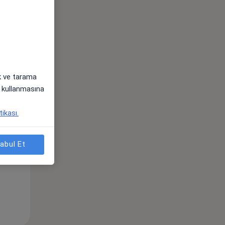
Sal,
Çar,
Per,
os
11 Ağustos
12 Ağustos
13 Ağustos
ak ve tarama
i) kullanmasına
tikası.
abul Et