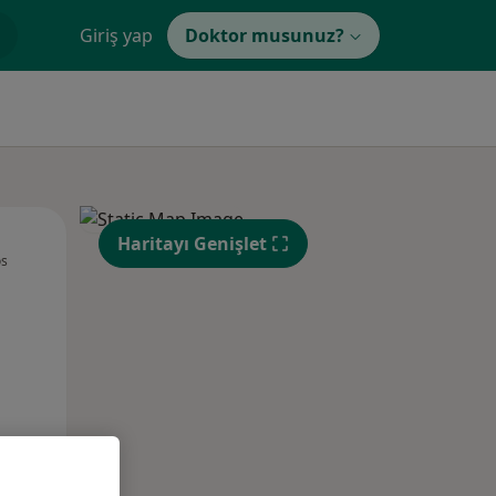
Giriş yap
Doktor musunuz?
Sal,
Çar,
Per,
Haritayı Genişlet
os
11 Ağustos
12 Ağustos
13 Ağustos