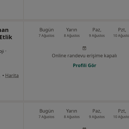
man
Bugün
Yarın
Paz,
Pzt,
Etlik
7 Ağustos
8 Ağustos
9 Ağustos
10 Ağust
·
oji
Online randevu erişime kapalı
Profili Gör
Keçiören
•
Harita
Bugün
Yarın
Paz,
Pzt,
7 Ağustos
8 Ağustos
9 Ağustos
10 Ağust