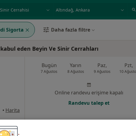
ilgi alanı ve hastalık, isim
örnek: İstanbul
di Sigorta
Daha fazla filtre
 kabul eden Beyin Ve Sinir Cerrahları
Bugün
Yarın
Paz,
Pzt,
7 Ağustos
8 Ağustos
9 Ağustos
10 Ağust
Online randevu erişime kapalı
Randevu talep et
•
Harita