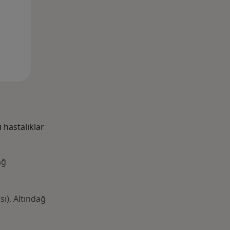
hastalıklar
ağ
sı), Altındağ