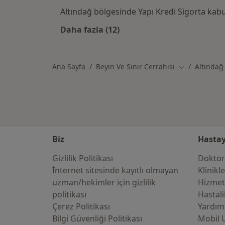
Altındağ bölgesinde Yapı Kredi Sigorta kab
Daha fazla (12)
Kategoride daha fazlası: Yapı Kre
Ana Sayfa
Beyin Ve Sinir Cerrahisi
Altındağ
Şehir değiştir
Biz
Hastay
Gizlilik Politikası
Doktor
İnternet sitesinde kayıtlı olmayan
Klinikl
uzman/hekimler i̇çin gizlilik
Hizmet
politikası
Hastali
Çerez Politikası
Yardım
Bilgi Güvenliği Politikası
Mobil 