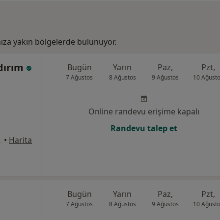
za yakın bölgelerde bulunuyor.
ldırım
Bugün
Yarın
Paz,
Pzt,
7 Ağustos
8 Ağustos
9 Ağustos
10 Ağust
Online randevu erişime kapalı
Randevu talep et
ra, Ankara
•
Harita
Bugün
Yarın
Paz,
Pzt,
7 Ağustos
8 Ağustos
9 Ağustos
10 Ağust