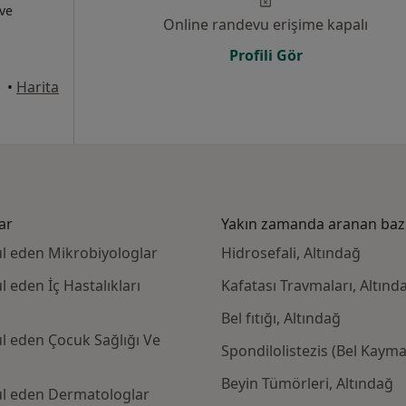
 ve
Online randevu erişime kapalı
Profili Gör
ındağ
•
Harita
ar
Yakın zamanda aranan bazı 
ul eden Mikrobiyologlar
Hidrosefali, Altındağ
 eden İç Hastalıkları
Kafatası Travmaları, Altınd
Bel fıtığı, Altındağ
ul eden Çocuk Sağlığı Ve
Spondilolistezis (Bel Kayma
Beyin Tümörleri, Altındağ
bul eden Dermatologlar