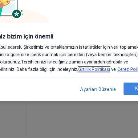
Bugün
Yarın
Paz,
Pzt,
esi
7 Ağustos
8 Ağustos
9 Ağustos
10 Ağust
iniz bizim için önemli
 ve
abul ederek, Şirketimiz ve ortaklarımızın istatistikler için veri toplam
Online randevu erişime kapalı
·
Daha
arınıza göre size içerik sunmak için çerezleri (veya benzer teknolojiler
Profili Gör
 olursunuz.Tercihlerinizi istediğiniz zaman ayarlardan görebilir ve
lirsiniz. Daha fazla bilgi için inceleyiniz,
Gizlilik Politikası
ve
Çerez Poli
•
Harita
K
Ayarları Düzenle