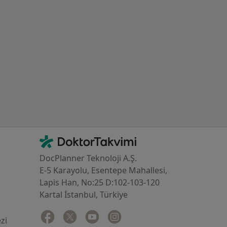
azlası: Yakın zamanda aranan bazı hastalıklar
İletişim
DoktorTakvimi - Ana Sayfa
DocPlanner Teknoloji A.Ş.
E-5 Karayolu, Esentepe Mahallesi,
Lapis Han, No:25 D:102-103-120
Kartal İstanbul, Türkiye
Facebook
yeni bir sekmede açılır
Twitter
yeni bir sekmede açılır
Youtube
yeni bir sekmede açılır
Instagram
yeni bir sekmede açılır
zi