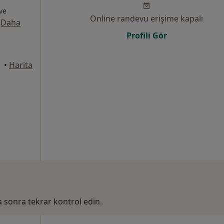
 ve
Online randevu erişime kapalı
·
Daha
Profili Gör
•
Harita
ha sonra tekrar kontrol edin.