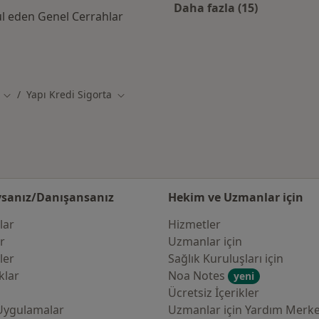
Daha fazla (15)
ul eden Genel Cerrahlar
Kategoride daha f
di Sigorta kabul eden diğer doktorlar
Yapı Kredi Sigorta
Şehir değiştir
Şehir değiştir
sanız/Danışansanız
Hekim ve Uzmanlar için
lar
Hizmetler
er
Uzmanlar için
ler
Sağlık Kuruluşları için
klar
Noa Notes
yeni
Ücretsiz İçerikler
Uygulamalar
Uzmanlar için Yardım Merke