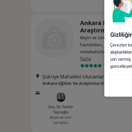
Ankara Eğitim Ve
Araştırma Hastan
Gizliliğ
Beyin ve sinir cerrahisi, İç
hastalıkları, Endokrinoloji
Çerezleri k
metabolizma hastalıkları
alışkanlıkl
fazla
izin vermiş
72 görüş
güncelleyebi
Şükriye Mahallesi Ulucanlar Caddesi No:89, Altındağ
Ankara Eğitim Ve Araştırma Hastanesi
Doç. Dr. Tuncer
Taşcıoğlu
Beyin ve sinir
cerrahisi