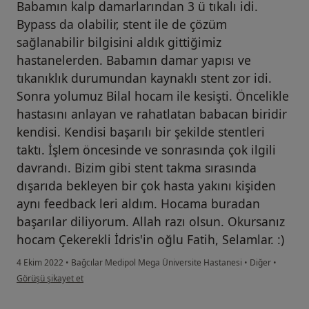
Babamın kalp damarlarından 3 ü tıkalı idi.
Bypass da olabilir, stent ile de çözüm
sağlanabilir bilgisini aldık gittiğimiz
hastanelerden. Babamın damar yapısı ve
tıkanıklık durumundan kaynaklı stent zor idi.
Sonra yolumuz Bilal hocam ile kesişti. Öncelikle
hastasını anlayan ve rahatlatan babacan biridir
kendisi. Kendisi başarılı bir şekilde stentleri
taktı. İşlem öncesinde ve sonrasında çok ilgili
davrandı. Bizim gibi stent takma sırasında
dışarıda bekleyen bir çok hasta yakını kişiden
aynı feedback leri aldım. Hocama buradan
başarılar diliyorum. Allah razı olsun. Okursanız
hocam Çekerekli İdris'in oğlu Fatih, Selamlar. :)
4 Ekim 2022
•
Bağcılar Medipol Mega Üniversite Hastanesi
•
Diğer
•
kullanıcının görüşüne göre f....b
Görüşü şikayet et