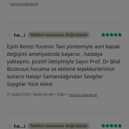
kullanıcının görüşüne göre t.....
•
Görüşü şikayet et
he...i
Telefon numarası doğrulandı
Eşim Remzi Yücenin Tavi yöntemiyle aort kapak
değişimi ameliyatında başarısı , hastaya
yaklaşımı, pozitif iletişimiyle Sayın Prof. Dr Bilal
Boztosun hocama ve ekibine teşekkürlerimizi
sunarız Hatay/ Samandağından Sevgiler
Saygılar Yüce Ailesi
kullanıcının görüşüne göre he...i
21 Şubat 2020
•
başka bir yer
•
Diğer
•
Görüşü şikayet et
he...i
Telefon numarası doğrulandı