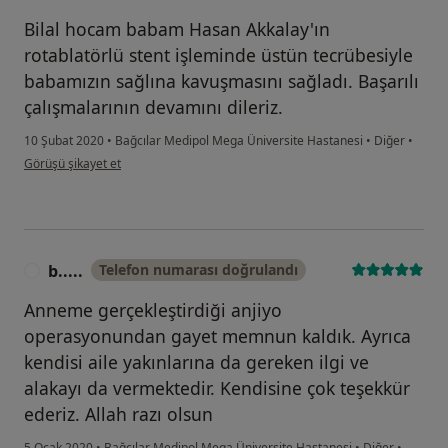
Bilal hocam babam Hasan Akkalay'ın
rotablatörlü stent işleminde üstün tecrübesiyle
babamızın sağlına kavuşmasını sağladı. Başarılı
çalışmalarının devamını dileriz.
10 Şubat 2020
•
Bağcılar Medipol Mega Üniversite Hastanesi
•
Diğer
•
kullanıcının görüşüne göre he...i
Görüşü şikayet et
b.....
Telefon numarası doğrulandı
B
Anneme gerçekleştirdiği anjiyo
operasyonundan gayet memnun kaldık. Ayrıca
kendisi aile yakınlarına da gereken ilgi ve
alakayı da vermektedir. Kendisine çok teşekkür
ederiz. Allah razı olsun
5 Ocak 2020
•
Bağcılar Medipol Mega Üniversite Hastanesi
•
Diğer
•