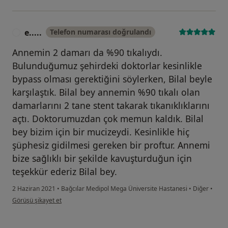
e.....
Telefon numarası doğrulandı
E
Annemin 2 damarı da %90 tıkalıydı.
Bulunduğumuz şehirdeki doktorlar kesinlikle
bypass olması gerektiğini söylerken, Bilal beyle
karşılaştık. Bilal bey annemin %90 tıkalı olan
damarlarını 2 tane stent takarak tıkanıklıklarını
açtı. Doktorumuzdan çok memun kaldık. Bilal
bey bizim için bir mucizeydi. Kesinlikle hiç
şüphesiz gidilmesi gereken bir proftur. Annemi
bize sağlıklı bir şekilde kavuşturduğun için
teşekkür ederiz Bilal bey.
2 Haziran 2021
•
Bağcılar Medipol Mega Üniversite Hastanesi
•
Diğer
•
kullanıcının görüşüne göre e.....
Görüşü şikayet et