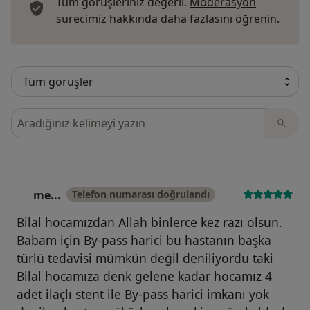
Tüm görüşleriniz değerli.
Moderasyon
Görüş
sürecimiz hakkında daha fazlasını öğrenin.
Görüşler içerisinde ara
me...
Telefon numarası doğrulandı
M
Bilal hocamızdan Allah binlerce kez razı olsun.
Babam için By-pass harici bu hastanın başka
türlü tedavisi mümkün değil deniliyordu taki
Bilal hocamıza denk gelene kadar hocamız 4
adet ilaçlı stent ile By-pass harici imkanı yok