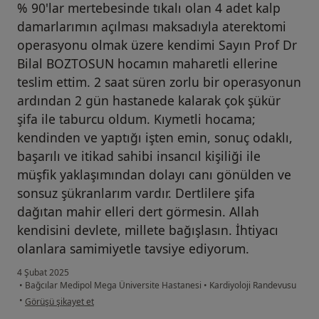
% 90'lar mertebesinde tıkalı olan 4 adet kalp
damarlarımın açılması maksadıyla aterektomi
operasyonu olmak üzere kendimi Sayın Prof Dr
Bilal BOZTOSUN hocamın maharetli ellerine
teslim ettim. 2 saat süren zorlu bir operasyonun
ardından 2 gün hastanede kalarak çok şükür
şifa ile taburcu oldum. Kıymetli hocama;
kendinden ve yaptığı işten emin, sonuç odaklı,
başarılı ve itikad sahibi insancıl kişiliği ile
müşfik yaklaşımından dolayı canı gönülden ve
sonsuz şükranlarım vardır. Dertlilere şifa
dağıtan mahir elleri dert görmesin. Allah
kendisini devlete, millete bağışlasın. İhtiyacı
olanlara samimiyetle tavsiye ediyorum.
4 Şubat 2025
•
Bağcılar Medipol Mega Üniversite Hastanesi
•
Kardiyoloji Randevusu
kullanıcının görüşüne göre or...z
•
Görüşü şikayet et