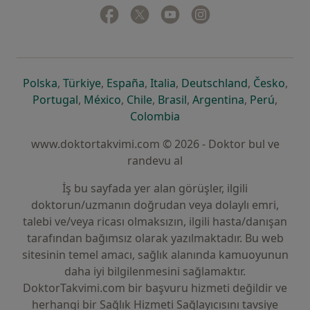
Facebook
yeni bir sekmede açılır
Twitter
yeni bir sekmede açılır
Youtube
yeni bir sekmede açılır
Instagram
yeni bir sekmede aç
yeni bir sekmede açılır
yeni bir sekmede açılır
yeni bir sekmede açılır
yeni bir sekmede açılır
yeni bir sek
yeni 
Polska
,
Türkiye
,
España
,
Italia
,
Deutschland
,
Česko
,
yeni bir sekmede açılır
yeni bir sekmede açılır
yeni bir sekmede açılır
yeni bir sekmede açılır
yeni bir sekm
yeni bi
Portugal
,
México
,
Chile
,
Brasil
,
Argentina
,
Perú
,
yeni bir sekmede açılır
Colombia
www.doktortakvimi.com © 2026 - Doktor bul ve
randevu al
İş bu sayfada yer alan görüşler, ilgili
doktorun/uzmanın doğrudan veya dolaylı emri,
talebi ve/veya ricası olmaksızın, ilgili hasta/danışan
tarafından bağımsız olarak yazılmaktadır. Bu web
sitesinin temel amacı, sağlık alanında kamuoyunun
daha iyi bilgilenmesini sağlamaktır.
DoktorTakvimi.com bir başvuru hizmeti değildir ve
herhangi bir Sağlık Hizmeti Sağlayıcısını tavsiye