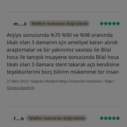
m....ö
Telefon numarası doğrulandı
M
Anjiyo sonucunda %70 %90 ve %98 oranında
tıkalı olan 3 damarım için ameliyat kararı alındı
araştırmalar ve bir yakınımız vasıtası ile Bilal
hoca ile tanıştık muayene sonucunda Bilal hoca
tıkalı olan 3 damara stent takarak açtı kendisine
teşekkürlerimi borç bilirim mükemmel bir insan
21 Mart 2023
•
Bağcılar Medipol Mega Üniversite Hastanesi
•
Diğer
•
kullanıcının görüşüne göre m....ö
Görüşü şikayet et
f....b
Telefon numarası doğrulandı
F