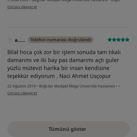
kullanıcının görüşüne göre b.....
Görüşü şikayet et
a.....
Telefon numarası doğrulandı
Bilal hoca çok zor bir işlem sonuda tam tıkalı
damarımı ve iki bay pas damarımı açtı guler
yüzlü mütevzi harika bir insan kendisine
teşekkür ediyorum . Naci Ahmet Usçopur
22 Ağustos 2019
•
Bağcılar Medipol Mega Üniversite Hastanesi
•
•
kullanıcının görüşüne göre a.....
Görüşü şikayet et
Tümünü göster
yukarıdaki görüşler