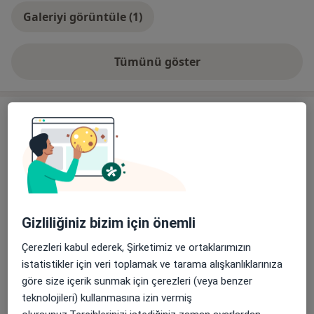
Galeriyi görüntüle (1)
Tümünü göster
deneyim hakkında
Hizmetler
Başlıca Hizmetler
Kardiyoloji Randevusu
Tem Avrupa Otoyolu Göztepe Çıkışı
Ücretler Hakkında
No: 1Bağcılar, İstanbul
Bağcılar Medipol Mega Üniversite Hastanesi
Gizliliğiniz bizim için önemli
Diğer Hizmetler
Çerezleri kabul ederek, Şirketimiz ve ortaklarımızın
Normal Randevu
istatistikler için veri toplamak ve tarama alışkanlıklarınıza
göre size içerik sunmak için çerezleri (veya benzer
Randevu
teknolojileri) kullanmasına izin vermiş