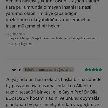
denilen hastayı şükürler olsun ki ayağa kaldırdı.
Para pul umrunda olmayan insanlara nasıl
yardımcı olabilirim diye çabaladığını
gözlerinden okuyabildiğiniz mükemmel bir
insan mükemmel bir hekim.
21 Şubat 2025
•
Bağcılar Medipol Mega Üniversite Hastanesi
•
Kardiyoloji Randevusu
kullanıcının görüşüne göre me...
•
Görüşü şikayet et
or...z
Telefon numarası doğrulandı
O
70 yaşında bir hasta olarak başka bir hastanede
by pass ameliyatı aşamasında iken Allah'ın
takdiri tesadüfi bir vesile ile Sayın Prof Dr Bilal
BOZTOSUN hocamın adını ve ününü duymakla,
planlanan by pass ameliyatından vazgeçtim ve