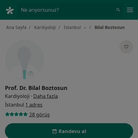
An
Ne arıyorsunuz?
Ana Sayfa
Kardiyoloji
İstanbul
Bilal Boztosun
Şehir değiştir
Prof. Dr.
Bilal Boztosun
uzmanliklar hakkinda
Kardiyoloji
·
Daha fazla
İstanbul
1 adres
28 görüş
Randevu al