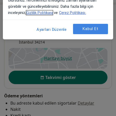
olursunuz.Tercihlerinizi istediğiniz zaman ayarlardan
görebilir ve güncelleyebilirsiniz. Daha fazla bilgi için
Adres
inceleyiniz,
Gizlilik Politikası
ve
Çerez Politikası.
Bağcılar Medipol Mega Üniversite
Kabul Et
Ayarları Düzenle
Hastanesi
Tem Avrupa Otoyolu Göztepe Çıkışı No: 1Bağcılar,
İstanbul
34214
Haritayı büyüt
yeni bir sekmede açılır
Uygunluk
Takvimi göster
Ödeme yöntemleri
Bu adreste kabul edilen sigortalar
Detaylar
Nakit
Kredi kartı