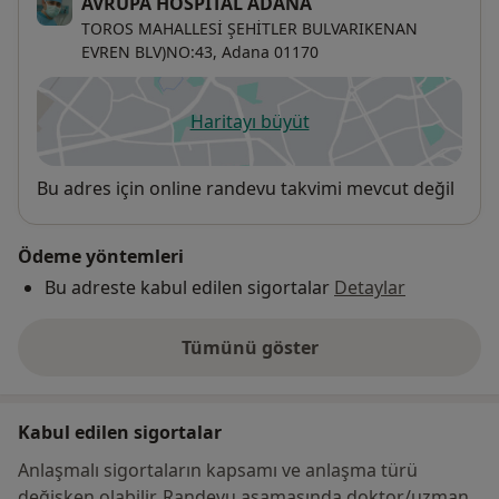
AVRUPA HOSPİTAL ADANA
TOROS MAHALLESİ ŞEHİTLER BULVARIKENAN
EVREN BLV)NO:43,
Adana
01170
Haritayı büyüt
yeni bir sekmede açılır
Uygunluk
Bu adres için online randevu takvimi mevcut değil
Ödeme yöntemleri
Bu adreste kabul edilen sigortalar
Detaylar
Tümünü göster
adres hakkında
Kabul edilen sigortalar
Anlaşmalı sigortaların kapsamı ve anlaşma türü
değişken olabilir. Randevu aşamasında doktor/uzman