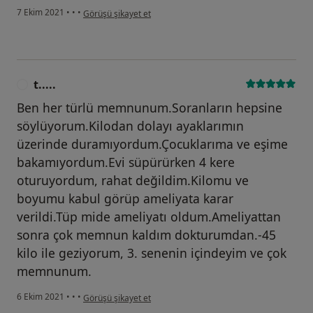
kullanıcının görüşüne göre m.....
7 Ekim 2021
•
•
•
Görüşü şikayet et
t.....
T
Ben her türlü memnunum.Soranların hepsine
söylüyorum.Kilodan dolayı ayaklarımın
üzerinde duramıyordum.Çocuklarıma ve eşime
bakamıyordum.Evi süpürürken 4 kere
oturuyordum, rahat değildim.Kilomu ve
boyumu kabul görüp ameliyata karar
verildi.Tüp mide ameliyatı oldum.Ameliyattan
sonra çok memnun kaldım dokturumdan.-45
kilo ile geziyorum, 3. senenin içindeyim ve çok
memnunum.
kullanıcının görüşüne göre t.....
6 Ekim 2021
•
•
•
Görüşü şikayet et