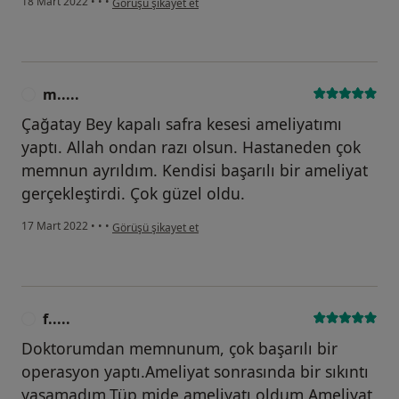
18 Mart 2022
•
•
•
Görüşü şikayet et
m.....
M
Çağatay Bey kapalı safra kesesi ameliyatımı
yaptı. Allah ondan razı olsun. Hastaneden çok
memnun ayrıldım. Kendisi başarılı bir ameliyat
gerçekleştirdi. Çok güzel oldu.
kullanıcının görüşüne göre m.....
17 Mart 2022
•
•
•
Görüşü şikayet et
f.....
F
Doktorumdan memnunum, çok başarılı bir
operasyon yaptı.Ameliyat sonrasında bir sıkıntı
yaşamadım.Tüp mide ameliyatı oldum.Ameliyat