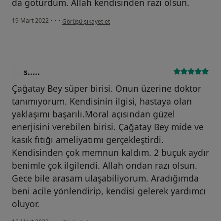
da götürdüm. Allah kendisinden razı olsun.
kullanıcının görüşüne göre l.....
19 Mart 2022
•
•
•
Görüşü şikayet et
s.....
S
Çağatay Bey süper birisi. Onun üzerine doktor
tanımıyorum. Kendisinin ilgisi, hastaya olan
yaklaşımı başarılı.Moral açısından güzel
enerjisini verebilen birisi. Çağatay Bey mide ve
kasık fıtığı ameliyatımı gerçekleştirdi.
Kendisinden çok memnun kaldım. 2 buçuk aydır
benimle çok ilgilendi. Allah ondan razı olsun.
Gece bile arasam ulaşabiliyorum. Aradığımda
beni acile yönlendirip, kendisi gelerek yardımcı
oluyor.
kullanıcının görüşüne göre s.....