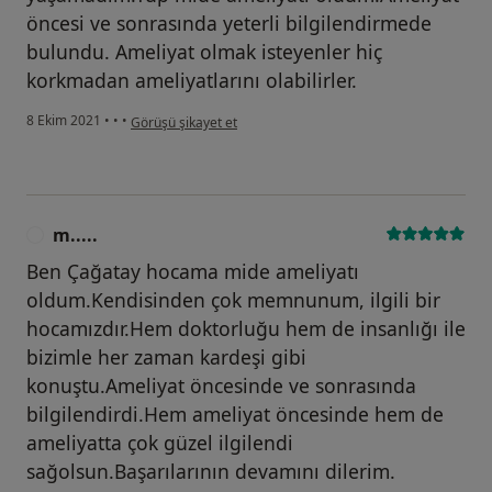
öncesi ve sonrasında yeterli bilgilendirmede
bulundu. Ameliyat olmak isteyenler hiç
korkmadan ameliyatlarını olabilirler.
kullanıcının görüşüne göre f.....
8 Ekim 2021
•
•
•
Görüşü şikayet et
m.....
M
Ben Çağatay hocama mide ameliyatı
oldum.Kendisinden çok memnunum, ilgili bir
hocamızdır.Hem doktorluğu hem de insanlığı ile
bizimle her zaman kardeşi gibi
konuştu.Ameliyat öncesinde ve sonrasında
bilgilendirdi.Hem ameliyat öncesinde hem de
ameliyatta çok güzel ilgilendi
sağolsun.Başarılarının devamını dilerim.