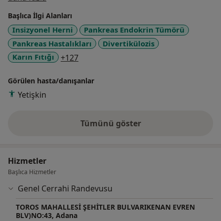
ALANINDA OLAN BİR ÇOK CERRAHİ TEDAVİLERİ VE
Başlıca İlgi Alanları
ENDOSKOPİK İŞLEMLERİ DE UYGULAMAKTAYIM
Insizyonel Herni
Pankreas Endokrin Tümörü
Pankreas Hastalıkları
Divertikülozis
a11y_sr_more_diseases
Karın Fıtığı
+127
Görülen hasta/danışanlar
Yetişkin
Tümünü göster
deneyim hakkında
Hizmetler
Başlıca Hizmetler
Genel Cerrahi Randevusu
TOROS MAHALLESİ ŞEHİTLER BULVARIKENAN EVREN
BLV)NO:43, Adana