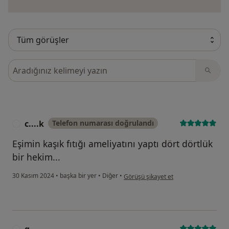
Görüşler içerisinde ara
c....k
Telefon numarası doğrulandı
C
Eşimin kaşık fıtığı ameliyatını yaptı dört dörtlük
bir hekim...
kullanıcının görüşüne göre c....k
30 Kasım 2024
•
başka bir yer
•
Diğer
•
Görüşü şikayet et
g.....
G