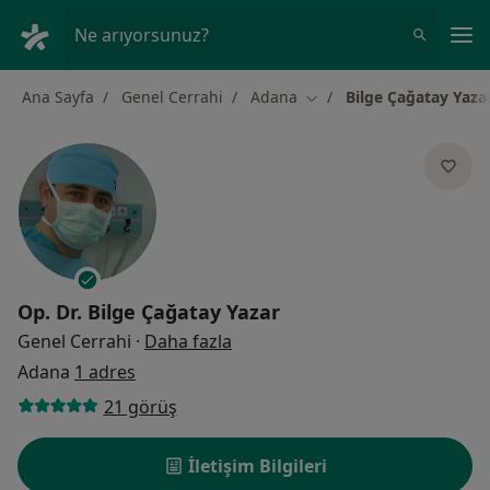
An
Ne arıyorsunuz?
Ana Sayfa
Genel Cerrahi
Adana
Bilge Çağatay Yaza
Şehir değiştir
Op. Dr.
Bilge Çağatay Yazar
uzmanliklar hakkinda
Genel Cerrahi
·
Daha fazla
Adana
1 adres
21 görüş
İletişim Bilgileri