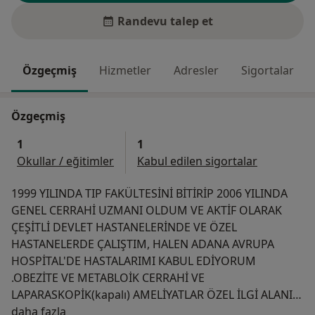
Randevu talep et
Özgeçmiş
Hizmetler
Adresler
Sigortalar
Özgeçmiş
1
1
Okullar / eğitimler
Kabul edilen sigortalar
1999 YILINDA TIP FAKÜLTESİNİ BİTİRİP 2006 YILINDA
GENEL CERRAHİ UZMANI OLDUM VE AKTİF OLARAK
ÇEŞİTLİ DEVLET HASTANELERİNDE VE ÖZEL
HASTANELERDE ÇALIŞTIM, HALEN ADANA AVRUPA
HOSPİTAL'DE HASTALARIMI KABUL EDİYORUM
.OBEZİTE VE METABLOİK CERRAHİ VE
LAPARASKOPİK(kapalı) AMELİYATLAR ÖZEL İLGİ ALANIM
Hakkımda
OLMAKLA BERABER GENEL CERRAHİNİN UZMANLIK
daha fazla