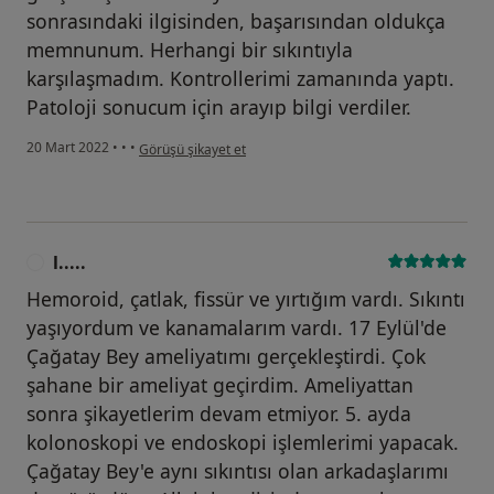
sonrasındaki ilgisinden, başarısından oldukça
memnunum. Herhangi bir sıkıntıyla
karşılaşmadım. Kontrollerimi zamanında yaptı.
Patoloji sonucum için arayıp bilgi verdiler.
kullanıcının görüşüne göre l.....
20 Mart 2022
•
•
•
Görüşü şikayet et
l.....
L
Hemoroid, çatlak, fissür ve yırtığım vardı. Sıkıntı
yaşıyordum ve kanamalarım vardı. 17 Eylül'de
Çağatay Bey ameliyatımı gerçekleştirdi. Çok
şahane bir ameliyat geçirdim. Ameliyattan
sonra şikayetlerim devam etmiyor. 5. ayda
kolonoskopi ve endoskopi işlemlerimi yapacak.
Çağatay Bey'e aynı sıkıntısı olan arkadaşlarımı