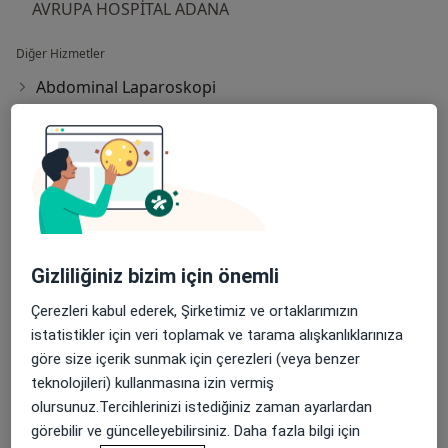
AVRUPA HOSPİTAL ADANA
Diğer Hizmetler
Abdominal Laparoskopi
Abdominal Ultrasonografi
Anoskopi
Apandisit Alınması
Apendektomi
Gizliliğiniz bizim için önemli
Apse Insizyonu Ve Drenajı
Çerezleri kabul ederek, Şirketimiz ve ortaklarımızın
Ağrı Pompası
istatistikler için veri toplamak ve tarama alışkanlıklarınıza
göre size içerik sunmak için çerezleri (veya benzer
Dikişsiz Tiroid Cerrahisi
teknolojileri) kullanmasına izin vermiş
olursunuz.Tercihlerinizi istediğiniz zaman ayarlardan
Elektron Işınlı Bilgisayarlı Tomografi
görebilir ve güncelleyebilirsiniz. Daha fazla bilgi için