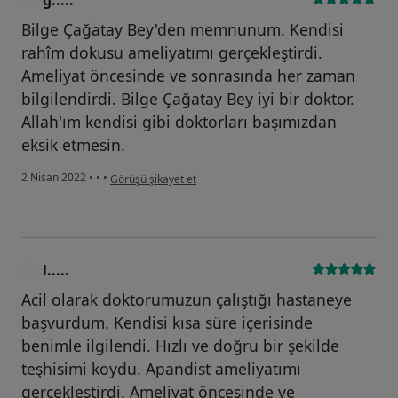
Bilge Çağatay Bey'den memnunum. Kendisi
rahîm dokusu ameliyatımı gerçekleştirdi.
Ameliyat öncesinde ve sonrasında her zaman
bilgilendirdi. Bilge Çağatay Bey iyi bir doktor.
Allah'ım kendisi gibi doktorları başımızdan
eksik etmesin.
kullanıcının görüşüne göre g.....
2 Nisan 2022
•
•
•
Görüşü şikayet et
l.....
L
Acil olarak doktorumuzun çalıştığı hastaneye
başvurdum. Kendisi kısa süre içerisinde
benimle ilgilendi. Hızlı ve doğru bir şekilde
teşhisimi koydu. Apandist ameliyatımı
gerçekleştirdi. Ameliyat öncesinde ve