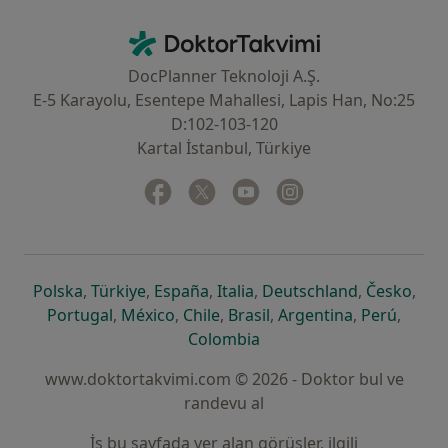
İletişim
DoktorTakvimi - Ana Sayfa
DocPlanner Teknoloji A.Ş.
E-5 Karayolu, Esentepe Mahallesi, Lapis Han, No:25
D:102-103-120
Kartal İstanbul, Türkiye
Facebook
yeni bir sekmede açılır
Twitter
yeni bir sekmede açılır
Youtube
yeni bir sekmede açılır
Instagram
yeni bir sekmede aç
yeni bir sekmede açılır
yeni bir sekmede açılır
yeni bir sekmede açılır
yeni bir sekmede açılır
yeni bir sek
yeni 
Polska
,
Türkiye
,
España
,
Italia
,
Deutschland
,
Česko
,
yeni bir sekmede açılır
yeni bir sekmede açılır
yeni bir sekmede açılır
yeni bir sekmede açılır
yeni bir sekm
yeni bi
Portugal
,
México
,
Chile
,
Brasil
,
Argentina
,
Perú
,
yeni bir sekmede açılır
Colombia
www.doktortakvimi.com © 2026 - Doktor bul ve
randevu al
İş bu sayfada yer alan görüşler, ilgili