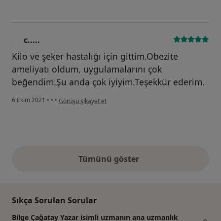
c.....
C
Kilo ve şeker hastalığı için gittim.Obezite
ameliyatı oldum, uygulamalarını çok
beğendim.Şu anda çok iyiyim.Teşekkür ederim.
kullanıcının görüşüne göre c.....
6 Ekim 2021
•
•
•
Görüşü şikayet et
Tümünü göster
yukarıdaki görüşler
Sıkça Sorulan Sorular
Bilge Çağatay Yazar isimli uzmanın ana uzmanlık