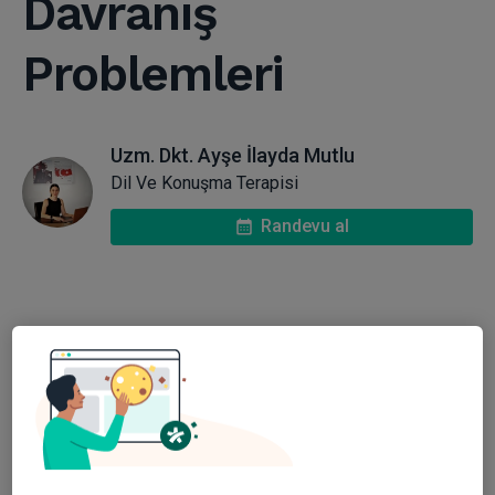
Davranış
Problemleri
Uzm. Dkt. Ayşe İlayda Mutlu
Dil Ve Konuşma Terapisi
Randevu al
EKOLOLİ
Genelde, OSB’li konuşabilen çocuklar, anlamı
olmayan kelimeler kullanabilir veya bir sohbet
içerisinden bağlam dışı konuşmalar sergileyebilir.
Örneğin, sayılarla ilgili olmayan bir konuşmanın