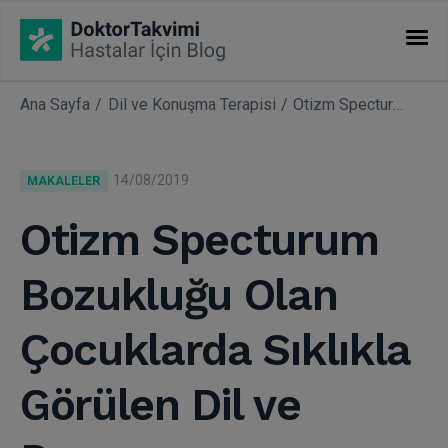
Ana Sayfa
Dil ve Konuşma Terapisi
Otizm Specturum Bozukluğu Olan Çocuklarda Sıklıkla Görülen Dil ve Davranış Problemleri
İHTISASLAR
Makaleler
14/08/2019
MAKALELER
Uzmanlıklar
Otizm Specturum
Bozukluğu Olan
Çocuklarda Sıklıkla
Görülen Dil ve