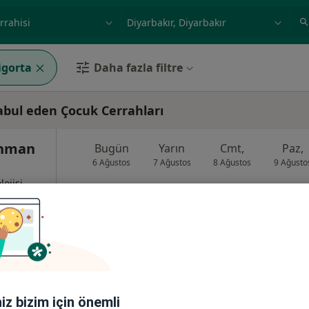
ilgi alanı ve hastalık, isim
örnek: İstanbul
igorta
Daha fazla filtre
kabul eden Çocuk Cerrahları
ahman
Bugün
Yarın
Cmt,
Paz,
6 Ağustos
7 Ağustos
8 Ağustos
9 Ağusto
lojisi
Online randevu erişime kapalı
Randevu talep et
•
Harita
iniz bizim için önemli