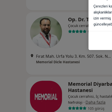
Çerezleri k
alışkanlıkl
izin vermiş
Op. Dr. Taner Ka
güncelleyebi
Çocuk cerrahisi
9 görüş
Fırat Mah. Urfa Yolu 3. Km. 507. Sok. No: 150, Diyarbakır
Memorial Dicle Hastanesi
Memorial Diyarba
Hastanesi
Çocuk cerrahisi, İç hastalık
·
Daha fazla
Nefroloji
105 görüş