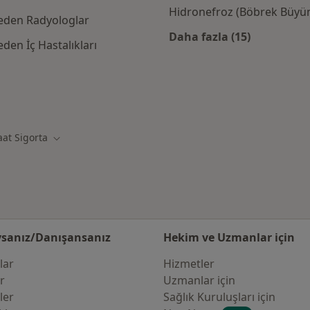
Hidronefroz (Böbrek Büyüm
 eden Radyologlar
Daha fazla (15)
den İç Hastalıkları
Kategoride daha f
igorta kabul eden diğer doktorlar
aat Sigorta
ğiştir
Şehir değiştir
sanız/Danışansanız
Hekim ve Uzmanlar için
lar
Hizmetler
er
Uzmanlar için
ler
Sağlık Kuruluşları için