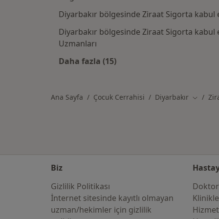
Diyarbakır bölgesinde Ziraat Sigorta kabul
Diyarbakır bölgesinde Ziraat Sigorta kabul e
Uzmanları
Daha fazla (15)
Kategoride daha fazlası: Ziraat S
Ana Sayfa
Çocuk Cerrahisi
Diyarbakır
Zir
Şehir de
Biz
Hastay
Gizlilik Politikası
Doktor
İnternet sitesinde kayıtlı olmayan
Klinikl
uzman/hekimler i̇çin gizlilik
Hizmet