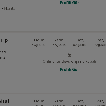
Profili Gör
•
Harita
 Tıp
Bugün
Yarın
Cmt,
Paz,
6 Ağustos
7 Ağustos
8 Ağustos
9 Ağusto
ları,
izma
Online randevu erişime kapalı
Profili Gör
ital
Bugün
Yarın
Cmt,
Paz,
6 Ağustos
7 Ağustos
8 Ağustos
9 Ağusto