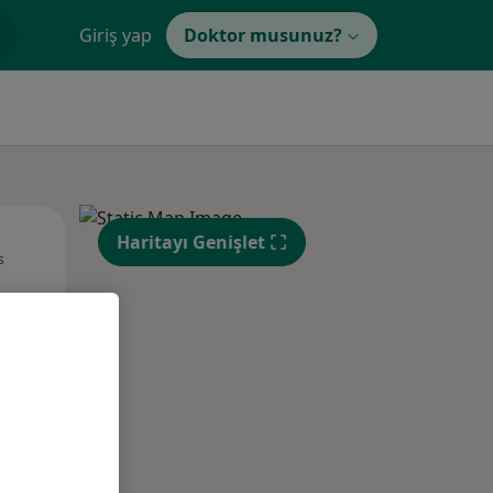
Giriş yap
Doktor musunuz?
Pzt,
Sal,
Çar,
Haritayı Genişlet
s
10 Ağustos
11 Ağustos
12 Ağustos