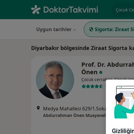
Uzmanlık, 
Uygun tarihler
Sigorta:
Ziraat S
Diyarbakır bölgesinde Ziraat Sigorta 
Prof. Dr. Abdurr
Önen
Çocuk cerrahisi, Çocuk üro
141 görüş
Medya Mahallesi 629/1.Sokak Mahabad Bulvarı Önya Park Plaza B Blok K:13 D:61, Diyarbakır
Abdurrahman Önen Muayenehanesi
Gizliliğ