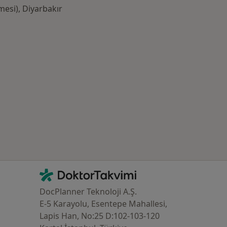
esi), Diyarbakır
azlası: Yakın zamanda aranan bazı hastalıklar
İletişim
DoktorTakvimi - Ana Sayfa
DocPlanner Teknoloji A.Ş.
E-5 Karayolu, Esentepe Mahallesi,
Lapis Han, No:25 D:102-103-120