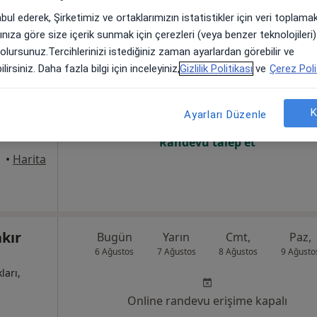
abul ederek, Şirketimiz ve ortaklarımızın istatistikler için veri toplam
arınıza göre size içerik sunmak için çerezleri (veya benzer teknolojiler
 olursunuz.Tercihlerinizi istediğiniz zaman ayarlardan görebilir ve
macı
Bugün
Yarın
Cmt,
Paz,
lirsiniz. Daha fazla bilgi için inceleyiniz,
Gizlilik Politikası
ve
Çerez Poli
6 Ağustos
7 Ağustos
8 Ağustos
9 Ağusto
K
Ayarları Düzenle
Online randevu erişime kapalı
Randevu talep et
•
Harita
kır
Bugün
Yarın
Cmt,
Paz,
6 Ağustos
7 Ağustos
8 Ağustos
9 Ağusto
ları,
Online randevu erişime kapalı