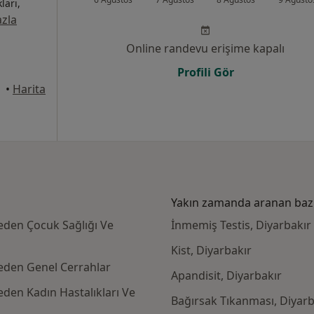
ları,
zla
Online randevu erişime kapalı
Profili Gör
•
Harita
Yakın zamanda aranan bazı 
 eden Çocuk Sağlığı Ve
İnmemiş Testis, Diyarbakır
Kist, Diyarbakır
 eden Genel Cerrahlar
Apandisit, Diyarbakır
eden Kadın Hastalıkları Ve
Bağırsak Tıkanması, Diyarb