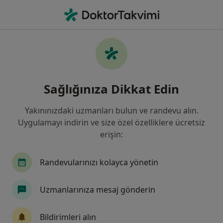
An
Çocuk Sağlığı Ve Hastalıkları • Van, Van
Filters
Sigorta:
Demir Hayat Sigorta 
Van bölgesinde Demir Hayat Sigorta A.Ş.
Sağlığınıza Dikkat Edin
kabul eden Çocuk Sağlığı Ve Hastalıkları
Doktorla
Yakınınızdaki uzmanları bulun ve randevu alın.
Uygulamayı indirin ve size özel özelliklere ücretsiz
erişin:
Randevularınızı kolayca yönetin
Uzmanlarınıza mesaj gönderin
Uzm. Dr. Halime Münevver Halas
Bildirimleri alın
Çocuk sağlığı ve hastalıkları