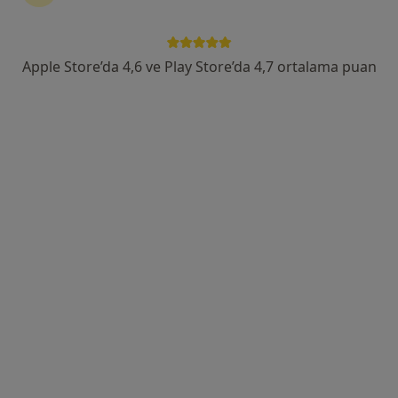
Adres 1
Adres 2
Apple Store’da 4,6 ve Play Store’da 4,7 ortalama puan
Serhat Mahallesi Milli Egemenlik Caddesi No:58, Van
•
Harita
Özel Lokman Hekim Hayat Hastanesi
Bu uzman ilgili adres için online danışmanlık/takvim sunmuyor.
Randevu talep et
Uzm. Dr. Nesim Sarı
Çocuk sağlığı ve hastalıkları