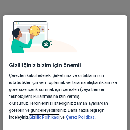
1 görüş
Cumhuriyet Mah. Zübeydehanım Cad. No:87, Van
•
Harita
Özel Van Lokman Hekim Hastanesi
Bu uzman ilgili adres için online danışmanlık/takvim sunmuyor.
Randevu talep et
Gizliliğiniz bizim için önemli
Çerezleri kabul ederek, Şirketimiz ve ortaklarımızın
istatistikler için veri toplamak ve tarama alışkanlıklarınıza
göre size içerik sunmak için çerezleri (veya benzer
teknolojileri) kullanmasına izin vermiş
olursunuz.Tercihlerinizi istediğiniz zaman ayarlardan
Uzm. Dr. Mehmet Bayat
görebilir ve güncelleyebilirsiniz. Daha fazla bilgi için
inceleyiniz,
Gizlilik Politikası
ve
Çerez Politikası.
Çocuk sağlığı ve hastalıkları
Serhat Mahallesi Milli Egemenlik Caddesi No:58, Van
•
Harita