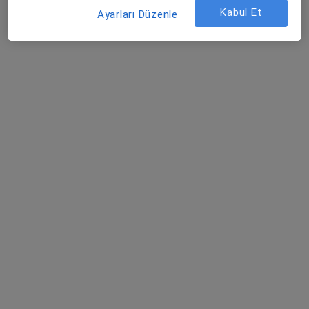
Kabul Et
Özel Lokman Hekim Hayat Hastanesi
Ayarları Düzenle
Bu uzman ilgili adres için online danışmanlık/takvim sunmuyor.
Randevu talep et
Uzm. Dr. Suat Gezer
Çocuk sağlığı ve hastalıkları
1 görüş
Cumhuriyet Mah. Zübeydehanım Cad. No:87, Van
•
Harita
Özel Van Lokman Hekim Hastanesi