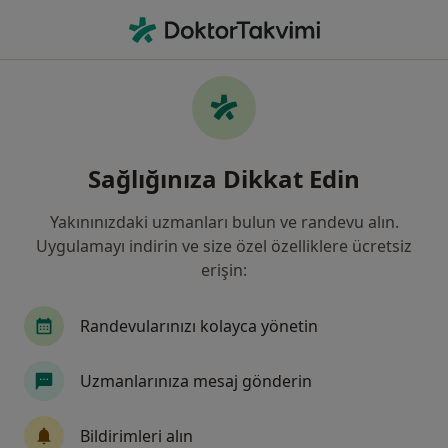
An
Alerjik Astım • Van, Van
Filters
• 1
Sigorta
Harita
Alerjik Astım, Van
Sağlığınıza Dikkat Edin
Yakınınızdaki uzmanları bulun ve randevu alın.
Hangi uzmanlığı aramıştınız?
Uygulamayı indirin ve size özel özelliklere ücretsiz
Çocuk Sağlığı Ve Hastalıkları
Göğüs Hastalıkla
erişin:
Randevularınızı kolayca yönetin
Uzmanlarınıza mesaj gönderin
Bildirimleri alın