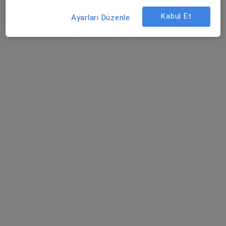
Çocuk sağlığı ve hastalıkları
4 görüş
Kabul Et
Ayarları Düzenle
Van, Van
•
Harita
Doktor muayenehanesi
Bu uzman ilgili adres için online danışmanlık/takvim sunmuyor.
Randevu talep et
Dr. Nergiz Hüseynova
Pratisyen