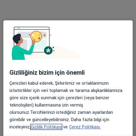
Adres 1
Adres 2
Serhat Mahallesi Milli Egemenlik Caddesi No:58, Van
•
Harita
Özel Lokman Hekim Hayat Hastanesi
Bu uzman ilgili adres için online danışmanlık/takvim sunmuyor.
Randevu talep et
Gizliliğiniz bizim için önemli
Çerezleri kabul ederek, Şirketimiz ve ortaklarımızın
istatistikler için veri toplamak ve tarama alışkanlıklarınıza
göre size içerik sunmak için çerezleri (veya benzer
teknolojileri) kullanmasına izin vermiş
olursunuz.Tercihlerinizi istediğiniz zaman ayarlardan
görebilir ve güncelleyebilirsiniz. Daha fazla bilgi için
inceleyiniz,
Gizlilik Politikası
ve
Çerez Politikası.
Uzm. Dr. Saadet Demirören