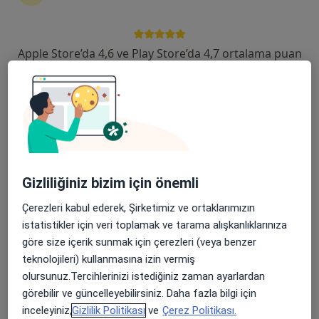
Bağbaşı, Zeytinköy Mah Acıpayan Bulv, Antalya Yolu No:5, Denizli
•
Harita
Özel Denizli Cerrahi Hastanesi
Apple Store’da 4,6 ve Play Store’da 4,7 ortalama puan
Uzm. Dr. Vehip Adsız
Ertuğrul
Dermatoloji
Bu kurumda online uygunluğu bulunan bir doktor veya uzman bulunamadı
Profili Gör
Gizliliğiniz bizim için önemli
Çerezleri kabul ederek, Şirketimiz ve ortaklarımızın
istatistikler için veri toplamak ve tarama alışkanlıklarınıza
göre size içerik sunmak için çerezleri (veya benzer
teknolojileri) kullanmasına izin vermiş
olursunuz.Tercihlerinizi istediğiniz zaman ayarlardan
görebilir ve güncelleyebilirsiniz. Daha fazla bilgi için
inceleyiniz,
Gizlilik Politikası
ve
Çerez Politikası.