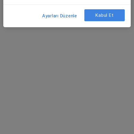
Denizli Özel Sağlık Hastanesi
Kabul Et
Dermatoloji, İç hastalıkları, Endokrinoloji ve metabolizma
Ayarları Düzenle
·
Daha fazla
hastalıkları
571 görüş
Bahçelievler, 3007. Sk. No:23, Denizli
•
Harita
Denizli Özel Sağlık Hastanesi
Bu kurumda online uygunluğu bulunan bir doktor veya uzman bulunamadı
Profili Gör