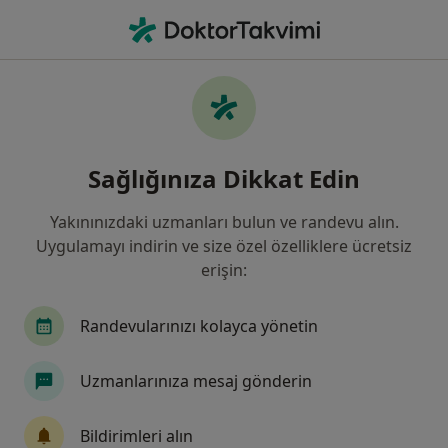
An
Dermatoloji • Denizli, Denizli, Türkiye
Filters
Sigorta:
Inter Partner Assista
Denizli bölgesinde Inter Partner Assistance
Sağlığınıza Dikkat Edin
kabul eden Dermatologlar
Yakınınızdaki uzmanları bulun ve randevu alın.
Uygulamayı indirin ve size özel özelliklere ücretsiz
erişin:
Randevularınızı kolayca yönetin
Uzmanlarınıza mesaj gönderin
Özel Denizli Cerrahi Hastanesi
·
Daha fazla
Dermatoloji, İç hastalıkları, Kardiyoloji
Bildirimleri alın
744 görüş