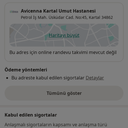
Avicenna Kartal Umut Hastanesi
Petrol İş Mah. Üsküdar Cad. No:45,
Kartal
34862
Haritayı büyüt
yeni bir sekmede açılır
Uygunluk
Bu adres için online randevu takvimi mevcut değil
Ödeme yöntemleri
Bu adreste kabul edilen sigortalar
Detaylar
Tümünü göster
adres hakkında
Kabul edilen sigortalar
Anlaşmalı sigortaların kapsamı ve anlaşma türü