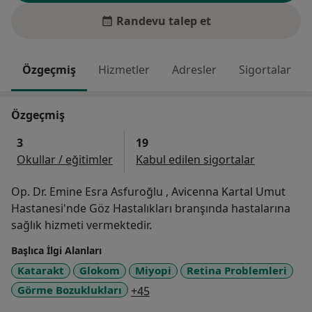
Randevu talep et
Özgeçmiş
Hizmetler
Adresler
Sigortalar
Özgeçmiş
3
19
Okullar / eğitimler
Kabul edilen sigortalar
Op. Dr. Emine Esra Asfuroğlu , Avicenna Kartal Umut
Hastanesi'nde Göz Hastalıkları branşında hastalarına
sağlık hizmeti vermektedir.
Başlıca İlgi Alanları
Katarakt
Glokom
Miyopi
Retina Problemleri
a11y_sr_more_diseases
Görme Bozuklukları
+45