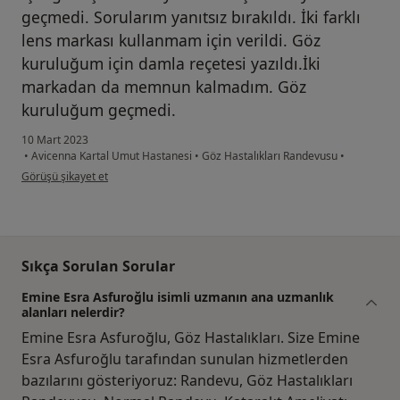
geçmedi. Sorularım yanıtsız bırakıldı. İki farklı
lens markası kullanmam için verildi. Göz
kuruluğum için damla reçetesi yazıldı.İki
markadan da memnun kalmadım. Göz
kuruluğum geçmedi.
10 Mart 2023
•
Avicenna Kartal Umut Hastanesi
•
Göz Hastalıkları Randevusu
•
kullanıcının görüşüne göre Hasta
Görüşü şikayet et
Sıkça Sorulan Sorular
Emine Esra Asfuroğlu isimli uzmanın ana uzmanlık
alanları nelerdir?
Emine Esra Asfuroğlu, Göz Hastalıkları. Size Emine
Esra Asfuroğlu tarafından sunulan hizmetlerden
bazılarını gösteriyoruz: Randevu, Göz Hastalıkları