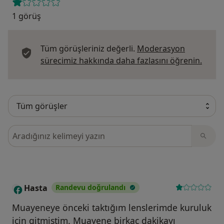
1 görüş
Tüm görüşleriniz değerli.
Moderasyon
Görüş
sürecimiz hakkında daha fazlasını öğrenin.
Görüşler içerisinde ara
Hasta
Randevu doğrulandı
Muayeneye önceki taktığım lenslerimde kuruluk
için gitmiştim. Muayene birkaç dakikayı