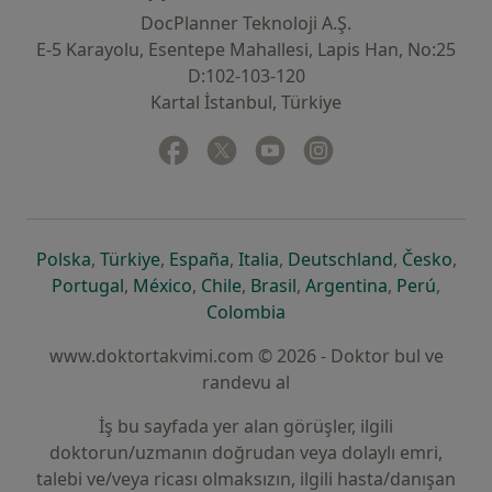
DocPlanner Teknoloji A.Ş.
E-5 Karayolu, Esentepe Mahallesi, Lapis Han, No:25
D:102-103-120
Kartal İstanbul, Türkiye
Facebook
yeni bir sekmede açılır
Twitter
yeni bir sekmede açılır
Youtube
yeni bir sekmede açılır
Instagram
yeni bir sekmede aç
yeni bir sekmede açılır
yeni bir sekmede açılır
yeni bir sekmede açılır
yeni bir sekmede açılır
yeni bir sek
yeni 
Polska
,
Türkiye
,
España
,
Italia
,
Deutschland
,
Česko
,
yeni bir sekmede açılır
yeni bir sekmede açılır
yeni bir sekmede açılır
yeni bir sekmede açılır
yeni bir sekm
yeni bi
Portugal
,
México
,
Chile
,
Brasil
,
Argentina
,
Perú
,
yeni bir sekmede açılır
Colombia
www.doktortakvimi.com © 2026 - Doktor bul ve
randevu al
İş bu sayfada yer alan görüşler, ilgili
doktorun/uzmanın doğrudan veya dolaylı emri,
talebi ve/veya ricası olmaksızın, ilgili hasta/danışan