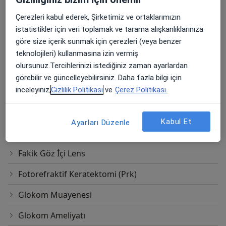
Botoks
Çerezleri kabul ederek, Şirketimiz ve ortaklarımızın
Botulinum Toksini Enjeksiyonu
istatistikler için veri toplamak ve tarama alışkanlıklarınıza
göre size içerik sunmak için çerezleri (veya benzer
Crosslinking
teknolojileri) kullanmasına izin vermiş
olursunuz.Tercihlerinizi istediğiniz zaman ayarlardan
Diabetik retinopati
görebilir ve güncelleyebilirsiniz. Daha fazla bilgi için
inceleyiniz,
Gizlilik Politikası
ve
Çerez Politikası.
Diyabetli hastalarda katarakt cerrahisi
Diyabette makula ödemi tedavisi
Kabul Et
Ayarları Düzenle
Excimer Lazer
Fakik Göz İçi Lens
Fotorefraktif Keratektomi (Prk)
Glokom Muayenesi
Glokom Ameliyatı