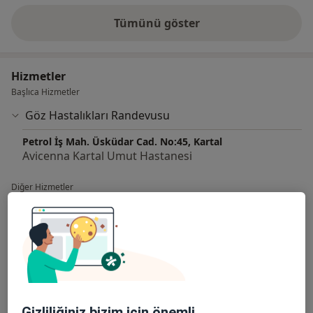
Tümünü göster
deneyim hakkında
Hizmetler
Başlıca Hizmetler
Göz Hastalıkları Randevusu
Petrol İş Mah. Üsküdar Cad. No:45, Kartal
Avicenna Kartal Umut Hastanesi
Diğer Hizmetler
Ameliyatsız Göz Kapağı Estetiği
Anti VEGF , İntravitreal Enjeksiyon Tedavileri
Blefaroplasti
Blefarospazmda Botoks Uygulaması
Gizliliğiniz bizim için önemli