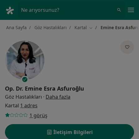
An
Ne arıyorsunuz?
Ana Sayfa
Göz Hastalıkları
Kartal
Emine Esra Asfur
Şehir değiştir
Op. Dr.
Emine Esra Asfuroğlu
uzmanliklar hakkinda
Göz Hastalıkları
·
Daha fazla
Kartal
1 adres
1 görüş
İletişim Bilgileri