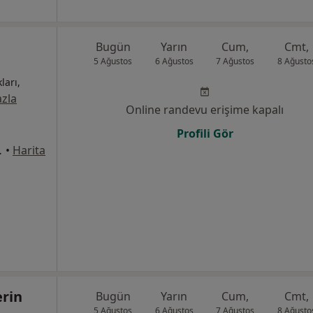
l
Bugün
Yarın
Cum,
Cmt,
5 Ağustos
6 Ağustos
7 Ağustos
8 Ağusto
ları,
zla
Online randevu erişime kapalı
Profili Gör
:19, Kadıköy
•
Harita
erin
Bugün
Yarın
Cum,
Cmt,
5 Ağustos
6 Ağustos
7 Ağustos
8 Ağusto