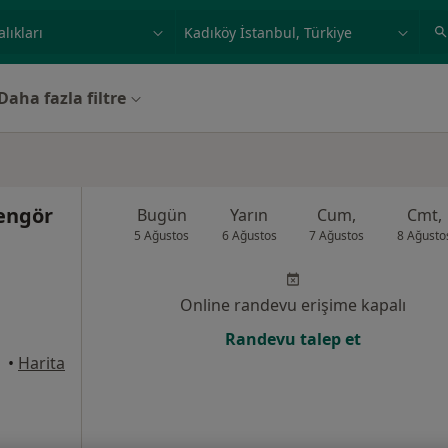
ilgi alanı ve hastalık, isim
örnek: İstanbul
Daha fazla filtre
Şengör
Bugün
Yarın
Cum,
Cmt,
5 Ağustos
6 Ağustos
7 Ağustos
8 Ağusto
Online randevu erişime kapalı
Randevu talep et
•
Harita