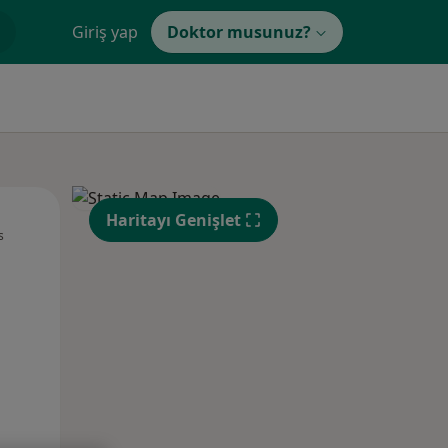
Giriş yap
Doktor musunuz?
Paz,
Pzt,
Sal,
Haritayı Genişlet
s
9 Ağustos
10 Ağustos
11 Ağustos