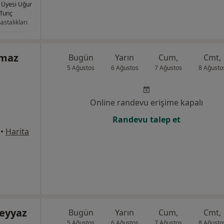
. Üyesi Uğur
Tunç
astalıkları
lmaz
Bugün
Yarın
Cum,
Cmt,
5 Ağustos
6 Ağustos
7 Ağustos
8 Ağusto
Online randevu erişime kapalı
Randevu talep et
•
Harita
eyyaz
Bugün
Yarın
Cum,
Cmt,
5 Ağustos
6 Ağustos
7 Ağustos
8 Ağusto