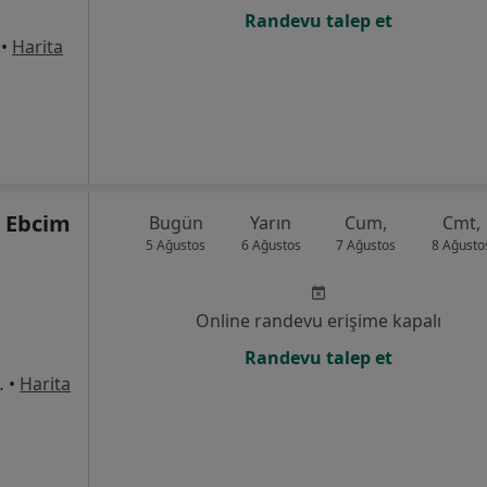
Randevu talep et
•
Harita
r Ebcim
Bugün
Yarın
Cum,
Cmt,
5 Ağustos
6 Ağustos
7 Ağustos
8 Ağusto
Online randevu erişime kapalı
Randevu talep et
1 Kat:3 Daire:14, İstanbul
•
Harita