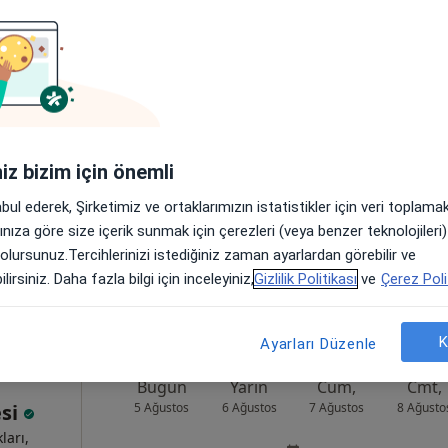
yhan
Bugün
Yarın
Cum,
Cmt,
5 Ağustos
6 Ağustos
7 Ağustos
8 Ağusto
Online randevu erişime kapalı
iniz bizim için önemli
Randevu talep et
abul ederek, Şirketimiz ve ortaklarımızın istatistikler için veri toplam
:19, Kadıköy
•
Harita
arınıza göre size içerik sunmak için çerezleri (veya benzer teknolojiler
 olursunuz.Tercihlerinizi istediğiniz zaman ayarlardan görebilir ve
lirsiniz. Daha fazla bilgi için inceleyiniz,
Gizlilik Politikası
ve
Çerez Poli
K
Ayarları Düzenle
Bugün
Yarın
Cum,
Cmt,
esi
5 Ağustos
6 Ağustos
7 Ağustos
8 Ağusto
ları,