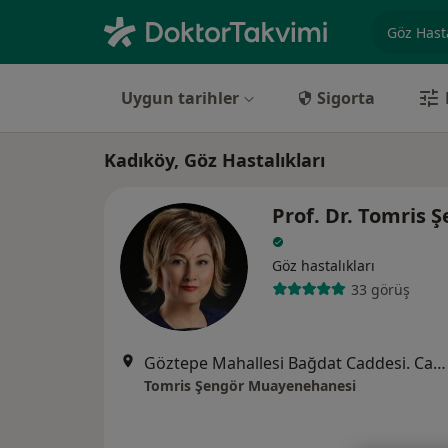
Uzmanlık, 
Uygun tarihler
Sigorta
Kadıköy, Göz Hastalıkları
Prof. Dr. Tomris 
Göz hastalıkları
33 görüş
Göztepe Mahallesi Bağdat Caddesi. Cad. No:244 Ergun Apt D:10 Caddebostan, İstanbul
Tomris Şengör Muayenehanesi