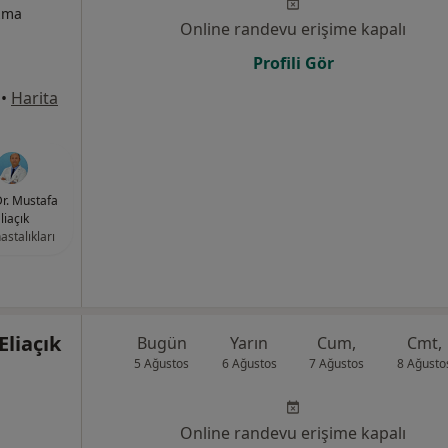
izma
Online randevu erişime kapalı
Profili Gör
•
Harita
Dr. Mustafa
liaçık
astalıkları
Eliaçık
Bugün
Yarın
Cum,
Cmt,
5 Ağustos
6 Ağustos
7 Ağustos
8 Ağusto
Online randevu erişime kapalı