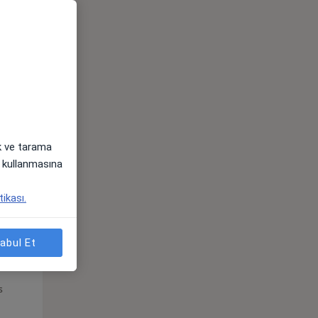
Paz,
Pzt,
Sal,
s
9 Ağustos
10 Ağustos
11 Ağustos
ak ve tarama
i) kullanmasına
tikası.
abul Et
Paz,
Pzt,
Sal,
s
9 Ağustos
10 Ağustos
11 Ağustos