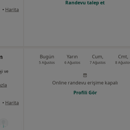
Randevu talep et
•
Harita
m
Bugün
Yarın
Cum,
Cmt,
5 Ağustos
6 Ağustos
7 Ağustos
8 Ağusto
ji ve
Online randevu erişime kapalı
zla
Profili Gör
•
Harita