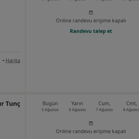
Online randevu erişime kapalı
Randevu talep et
•
Harita
ur Tunç
Bugün
Yarın
Cum,
Cmt,
5 Ağustos
6 Ağustos
7 Ağustos
8 Ağusto
Online randevu erişime kapalı