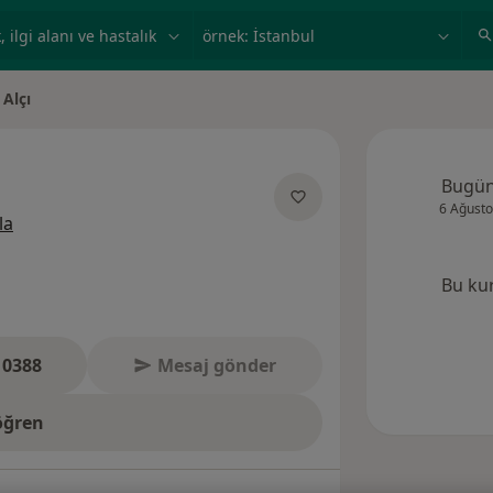
ilgi alanı ve hastalık, isim
örnek: İstanbul
Alçı
ir
Bugü
6 Ağusto
uzmanliklar hakkinda
la
Bu ku
 0388
Mesaj gönder
öğren