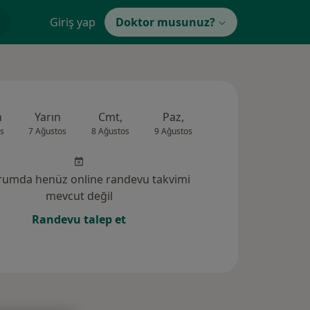
Giriş yap
Doktor musunuz?
n
Yarın
Cmt,
Paz,
Pzt,
Sal,
s
7 Ağustos
8 Ağustos
9 Ağustos
10 Ağustos
11 Ağus
rumda henüz online randevu takvimi
mevcut değil
Randevu talep et