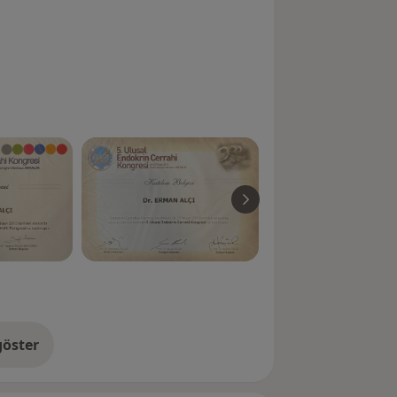
öster
neyim hakkında