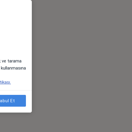
ak ve tarama
i) kullanmasına
tikası.
abul Et