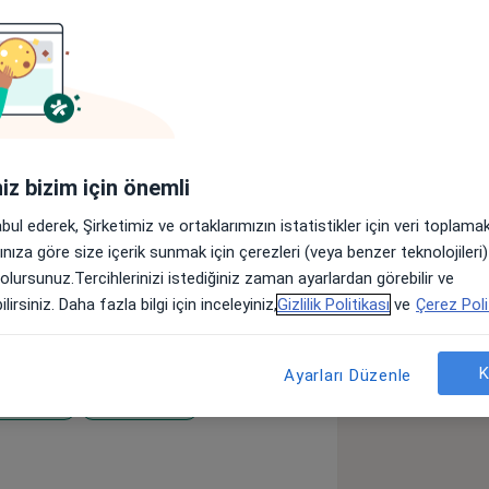
Sigortalar
Görüşler (130)
lar
iniz bizim için önemli
niversitesi Tıp Fakültesi' nden mezun
abul ederek, Şirketimiz ve ortaklarımızın istatistikler için veri toplam
a genel cerrahi uzmanlık eğitimimi Ege
arınıza göre size içerik sunmak için çerezleri (veya benzer teknolojiler
abilim Dalı' nda tamamladım. 2018
 olursunuz.Tercihlerinizi istediğiniz zaman ayarlardan görebilir ve
el Cerrahi Anabilim Dalı' nda öğretim
lirsiniz. Daha fazla bilgi için inceleyiniz,
Gizlilik Politikası
ve
Çerez Poli
ihi itibariyle Genel Cerrahi alanında
K
Ayarları Düzenle
talıkları
Hipertiroidi
es