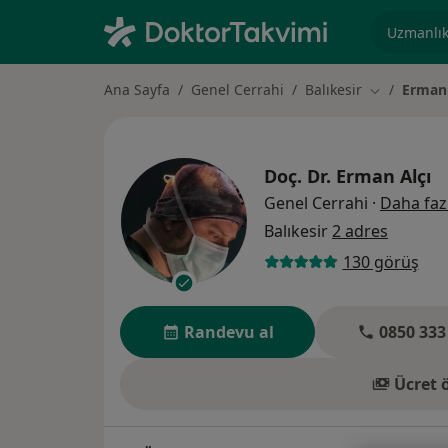
Uzmanlık, 
Ana Sayfa
Genel Cerrahi
Balıkesir
Erman 
Şehir değişt
Doç. Dr.
Erman Alçı
Genel Cerrahi
·
Daha faz
Balıkesir
2 adres
130 görüş
Randevu al
0850 333
Ücret 