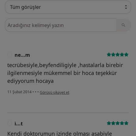
Görüşler içerisinde ara
ne...m
N
tecrübesiyle,beyfendiligiyle ,hastalarla birebir
ilgilenmesiyle mükemmel bir hoca teşekkür
ediyyorum hocaya
kullanıcının görüşüne göre ne...m
11 Şubat 2014
•
•
•
Görüşü şikayet et
i̇...t
I
Kendi doktorumun izinde olması asabiyle