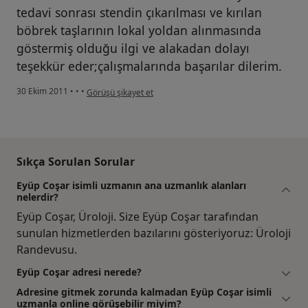
tedavi sonrası stendin çıkarılması ve kırılan
böbrek taşlarının lokal yoldan alınmasında
göstermiş olduğu ilgi ve alakadan dolayı
teşekkür eder;çalışmalarında başarılar dilerim.
kullanıcının görüşüne göre i̇...t
30 Ekim 2011
•
•
•
Görüşü şikayet et
Sıkça Sorulan Sorular
Eyüp Coşar isimli uzmanın ana uzmanlık alanları
nelerdir?
Eyüp Coşar, Üroloji. Size Eyüp Coşar tarafından
sunulan hizmetlerden bazılarını gösteriyoruz: Üroloji
Randevusu.
Eyüp Coşar adresi nerede?
Adresine gitmek zorunda kalmadan Eyüp Coşar isimli
uzmanla online görüşebilir miyim?