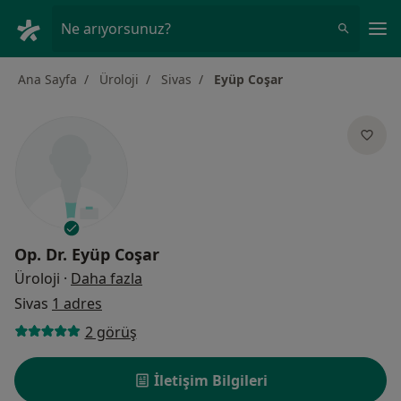
An
Ne arıyorsunuz?
Ana Sayfa
Üroloji
Sivas
Eyüp Coşar
Op. Dr.
Eyüp Coşar
uzmanliklar hakkinda
Üroloji
·
Daha fazla
Sivas
1 adres
2 görüş
İletişim Bilgileri