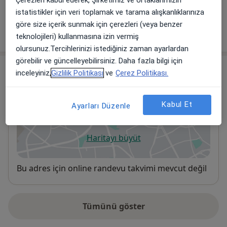
Üroloji Randevusu
istatistikler için veri toplamak ve tarama alışkanlıklarınıza
Sivas
göre size içerik sunmak için çerezleri (veya benzer
Doktor Muayenehanesi
teknolojileri) kullanmasına izin vermiş
olursunuz.Tercihlerinizi istediğiniz zaman ayarlardan
görebilir ve güncelleyebilirsiniz. Daha fazla bilgi için
Adres
inceleyiniz,
Gizlilik Politikası
ve
Çerez Politikası.
Doktor Muayenehanesi
Kabul Et
Ayarları Düzenle
Sivas
Haritayı büyüt
yeni bir sekmede açılır
Uygunluk
Bu adres için online randevu takvimi mevcut değil
Tümünü göster
adres hakkında