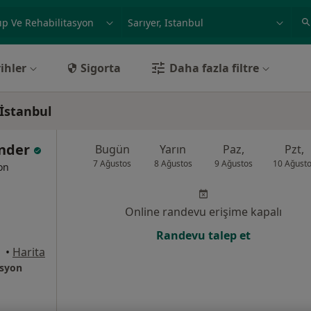
ilgi alanı ve hastalık, isim
örnek: İstanbul
ihler
Sigorta
Daha fazla filtre
 İstanbul
ander
Bugün
Yarın
Paz,
Pzt,
7 Ağustos
8 Ağustos
9 Ağustos
10 Ağust
yon
Online randevu erişime kapalı
Randevu talep et
nbul
•
Harita
asyon