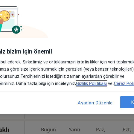
za yakın bölgelerde bulunuyor.
iniz bizim için önemli
üksel
Bugün
Yarın
Paz,
Pzt,
7 Ağustos
8 Ağustos
9 Ağustos
10 Ağust
abul ederek, Şirketimiz ve ortaklarımızın istatistikler için veri toplam
yon
arınıza göre size içerik sunmak için çerezleri (veya benzer teknolojiler
 olursunuz.Tercihlerinizi istediğiniz zaman ayarlardan görebilir ve
Online randevu erişime kapalı
lirsiniz. Daha fazla bilgi için inceleyiniz,
Gizlilik Politikası
ve
Çerez Poli
Randevu talep et
•
Harita
K
Ayarları Düzenle
aklı
Bugün
Yarın
Paz,
Pzt,