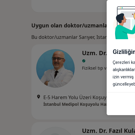
Uygun olan doktor/uzmanlar
Bu doktor/uzmanlar Sarıyer, Istanbul aramanı
Gizliliğ
Uzm. Dr. Volkan Y
Çerezleri k
Fiziksel tıp ve rehabilitas
alışkanlıkl
izin vermiş
güncelleyebi
E-5 Harem Yolu Üzeri Koşuyolu, Kadıköy
İstanbul Medipol Koşuyolu Hastanesi
Uzm. Dr. Fazıl Kul