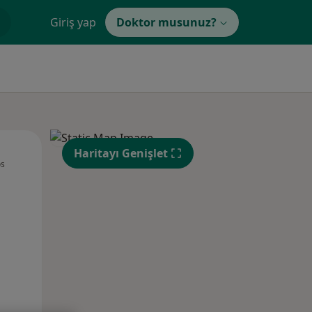
Giriş yap
Doktor musunuz?
Sal,
Çar,
Per,
Haritayı Genişlet
os
11 Ağustos
12 Ağustos
13 Ağustos