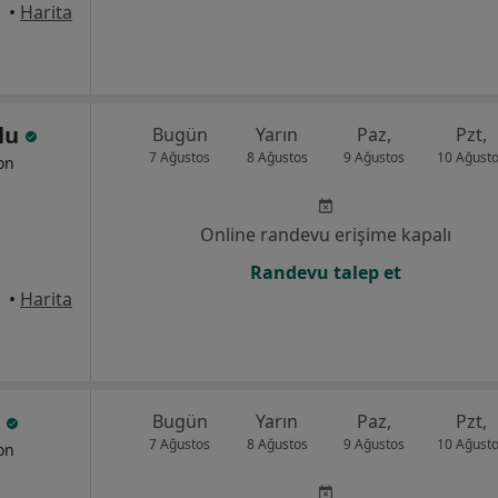
tanbul
•
Harita
slu
Bugün
Yarın
Paz,
Pzt,
7 Ağustos
8 Ağustos
9 Ağustos
10 Ağust
yon
Online randevu erişime kapalı
Randevu talep et
•
Harita
u
Bugün
Yarın
Paz,
Pzt,
7 Ağustos
8 Ağustos
9 Ağustos
10 Ağust
yon