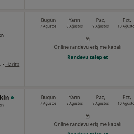
Bugün
Yarın
Paz,
Pzt,
7 Ağustos
8 Ağustos
9 Ağustos
10 Ağust
yon
Online randevu erişime kapalı
Randevu talep et
1/8, Bahçelievler
•
Harita
skin
Bugün
Yarın
Paz,
Pzt,
7 Ağustos
8 Ağustos
9 Ağustos
10 Ağust
yon
Online randevu erişime kapalı