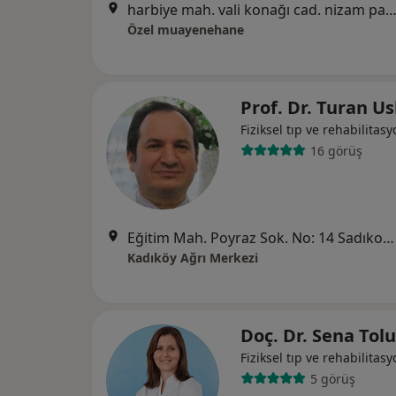
harbiye mah. vali konağı cad. nizam palas ap. no:30/3 kat/3, İs
Özel muayenehane
Prof. Dr. Turan U
Fiziksel tıp ve rehabilitas
16 görüş
Eğitim Mah. Poyraz Sok. No: 14 Sadıkoğlu 4 İş Merkezi D:Kat: 3/39, Hasanpaşa, Kadıköy/İstanbul, İstanbul
Kadıköy Ağrı Merkezi
Doç. Dr. Sena Tol
Fiziksel tıp ve rehabilitas
5 görüş