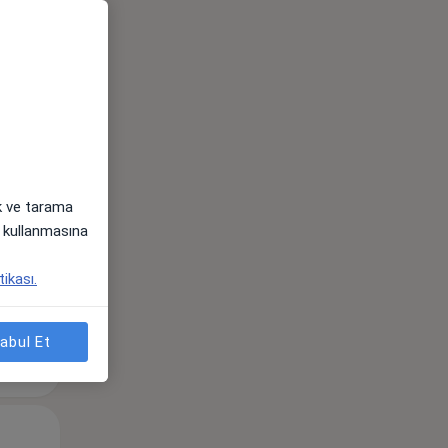
Sal,
Çar,
Per,
os
11 Ağustos
12 Ağustos
13 Ağustos
ak ve tarama
i) kullanmasına
tikası.
abul Et
Sal,
Çar,
Per,