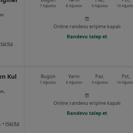
7 Ağustos
8 Ağustos
9 Ağustos
10 Ağust
yon
Online randevu erişime kapalı
Randevu talep et
Harita
en Kul
Bugün
Yarın
Paz,
Pzt,
7 Ağustos
8 Ağustos
9 Ağustos
10 Ağust
on,
e
Online randevu erişime kapalı
Randevu talep et
o:3-5, Ümraniye
•
Harita