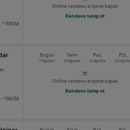
Online randevu erişime kapalı
Randevu talep et
anbul
•
Harita
dar
Bugün
Yarın
Paz,
Pzt,
7 Ağustos
8 Ağustos
9 Ağustos
10 Ağust
yon
Online randevu erişime kapalı
Randevu talep et
pt. Göztepe, Kadıköy
•
Harita
lginer
Bugün
Yarın
Paz,
Pzt,