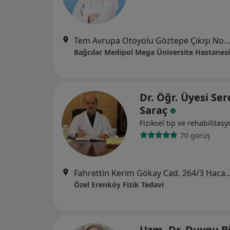
Tem Avrupa Otoyolu Göztepe Çıkışı No: 1Bağcılar, İst
Bağcılar Medipol Mega Üniversite Hastanesi
Dr. Öğr. Üyesi Ser
Saraç
Fiziksel tıp ve rehabilitas
70 görüş
Fahrettin Kerim Gökay Cad. 264/3 Hacaloğlu A
Özel Erenköy Fizik Tedavi
Uzm. Dr. Duygu Bi