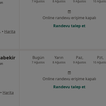
7 Ağustos
8 Ağustos
9 Ağustos
10 Ağust
yon
Online randevu erişime kapalı
Randevu talep et
rkezi Karşısı), Esenler
•
Harita
rabekir
Bugün
Yarın
Paz,
Pzt,
7 Ağustos
8 Ağustos
9 Ağustos
10 Ağust
yon
Online randevu erişime kapalı
Randevu talep et
•
Harita