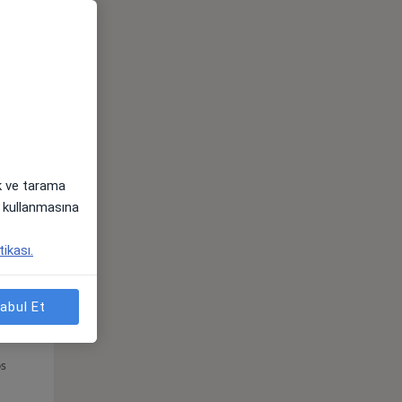
Sal,
Çar,
Per,
os
11 Ağustos
12 Ağustos
13 Ağustos
ak ve tarama
i) kullanmasına
tikası.
abul Et
Sal,
Çar,
Per,
os
11 Ağustos
12 Ağustos
13 Ağustos