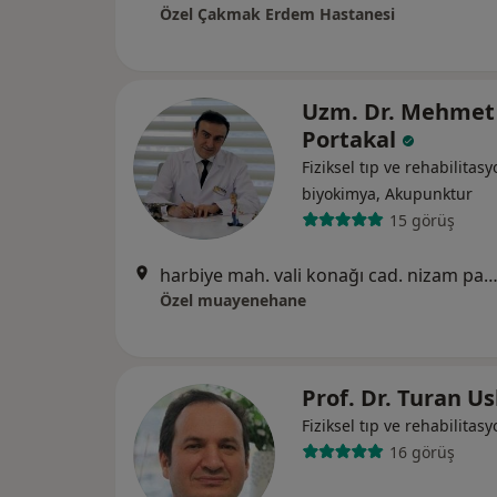
Özel Çakmak Erdem Hastanesi
Uzm. Dr. Mehmet
Portakal
Fiziksel tıp ve rehabilitasy
biyokimya, Akupunktur
15 görüş
harbiye mah. vali konağı cad. nizam palas ap. no:30/3 kat/3, İs
Özel muayenehane
Prof. Dr. Turan U
Fiziksel tıp ve rehabilitas
16 görüş