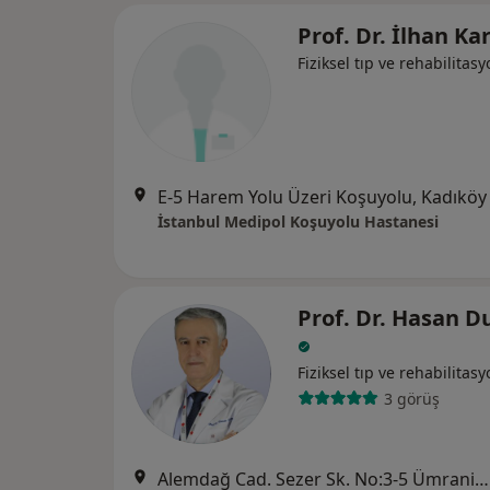
Prof. Dr. İlhan Ka
Fiziksel tıp ve rehabilitas
E-5 Harem Yolu Üzeri Koşuyolu, Kadıköy
İstanbul Medipol Koşuyolu Hastanesi
Prof. Dr. Hasan D
Fiziksel tıp ve rehabilitas
3 görüş
Alemdağ Cad. Sezer Sk. No:3-5 Ümraniye - İstanbul, Ümraniye