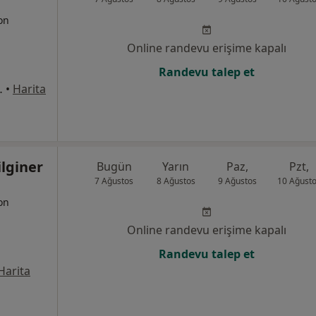
yon
Online randevu erişime kapalı
Randevu talep et
pt. Göztepe, Kadıköy
•
Harita
lginer
Bugün
Yarın
Paz,
Pzt,
7 Ağustos
8 Ağustos
9 Ağustos
10 Ağust
yon
Online randevu erişime kapalı
Randevu talep et
Harita