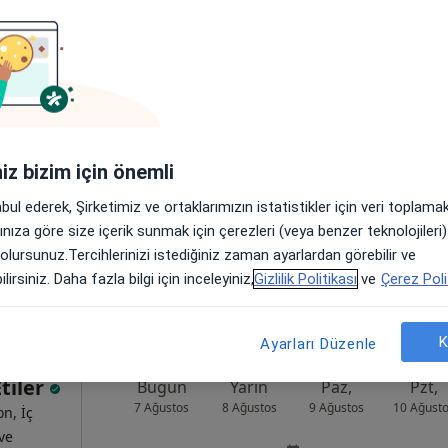
rve
Bugün
Yarın
Paz,
Pzt,
7 Ağustos
8 Ağustos
9 Ağustos
10 Ağust
yon
Online randevu erişime kapalı
iniz bizim için önemli
Randevu talep et
abul ederek, Şirketimiz ve ortaklarımızın istatistikler için veri toplam
, Beşiktaş
•
Harita
arınıza göre size içerik sunmak için çerezleri (veya benzer teknolojiler
 olursunuz.Tercihlerinizi istediğiniz zaman ayarlardan görebilir ve
lirsiniz. Daha fazla bilgi için inceleyiniz,
Gizlilik Politikası
ve
Çerez Poli
K
Ayarları Düzenle
Etiler
Bugün
Yarın
Paz,
Pzt,
7 Ağustos
8 Ağustos
9 Ağustos
10 Ağust
on, İç
 ve