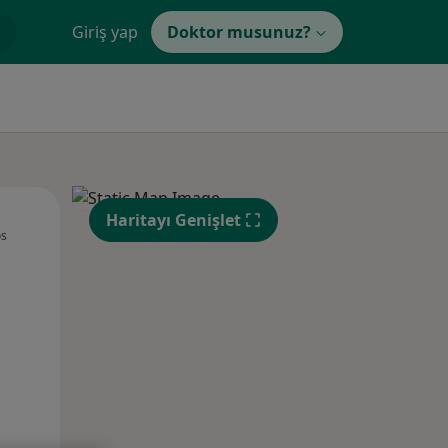
Giriş yap
Doktor musunuz?
Sal,
Çar,
Per,
Haritayı Genişlet
os
11 Ağustos
12 Ağustos
13 Ağustos