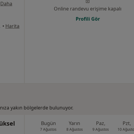
·
Daha
Online randevu erişime kapalı
Profili Gör
, Beşiktaş
•
Harita
nıza yakın bölgelerde bulunuyor.
üksel
Bugün
Yarın
Paz,
Pzt,
7 Ağustos
8 Ağustos
9 Ağustos
10 Ağust