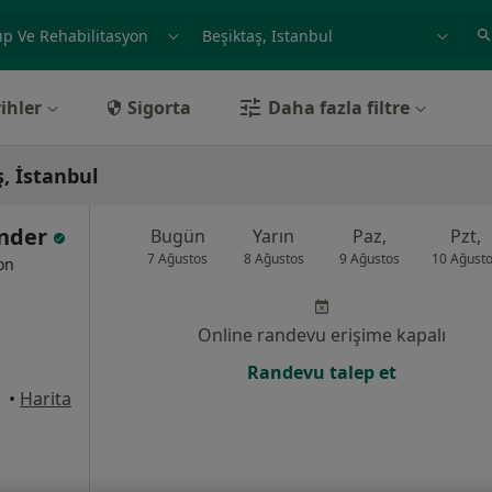
ilgi alanı ve hastalık, isim
örnek: İstanbul
ihler
Sigorta
Daha fazla filtre
ş, İstanbul
ander
Bugün
Yarın
Paz,
Pzt,
7 Ağustos
8 Ağustos
9 Ağustos
10 Ağust
yon
Online randevu erişime kapalı
Randevu talep et
nbul
•
Harita