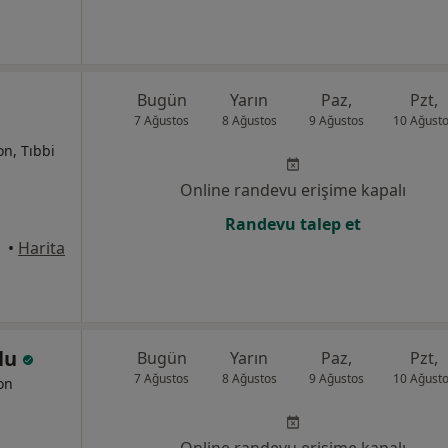
Bugün
Yarın
Paz,
Pzt,
7 Ağustos
8 Ağustos
9 Ağustos
10 Ağust
on, Tıbbi
Online randevu erişime kapalı
Randevu talep et
tanbul
•
Harita
slu
Bugün
Yarın
Paz,
Pzt,
7 Ağustos
8 Ağustos
9 Ağustos
10 Ağust
yon