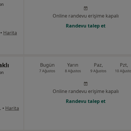
yon
Online randevu erişime kapalı
Randevu talep et
•
Harita
aklı
Bugün
Yarın
Paz,
Pzt,
7 Ağustos
8 Ağustos
9 Ağustos
10 Ağust
yon
Online randevu erişime kapalı
Randevu talep et
rkezi Karşısı), Esenler
•
Harita