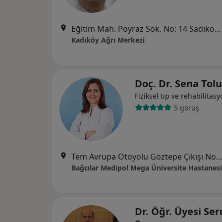
Eğitim Mah. Poyraz Sok. No: 14 Sadıkoğlu 4 İş Merkezi D:Kat: 3/39, Hasanpaşa, Kadıköy/İstanbul, İstanbul
Kadıköy Ağrı Merkezi
Doç. Dr. Sena Tol
Fiziksel tıp ve rehabilitas
5 görüş
Tem Avrupa Otoyolu Göztepe Çıkışı No: 1Bağcılar, İst
Bağcılar Medipol Mega Üniversite Hastanesi
Dr. Öğr. Üyesi Ser