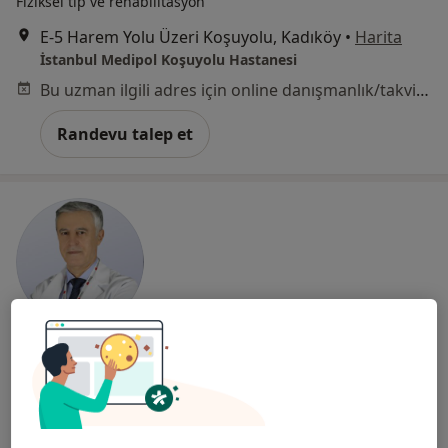
Fiziksel tıp ve rehabilitasyon
E-5 Harem Yolu Üzeri Koşuyolu, Kadıköy
•
Harita
İstanbul Medipol Koşuyolu Hastanesi
Bu uzman ilgili adres için online danışmanlık/takvim sunmuyor.
Randevu talep et
Prof. Dr. Hasan Dursun
Fiziksel tıp ve rehabilitasyon
3 görüş