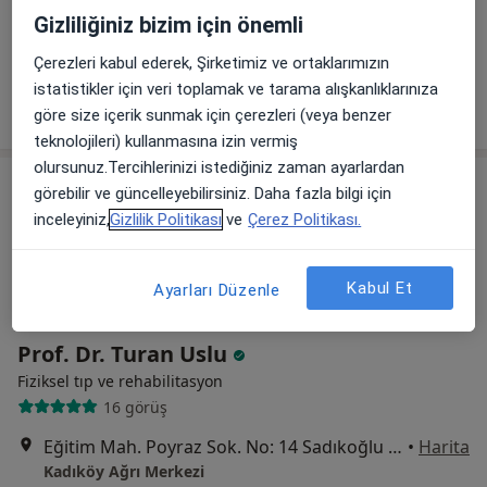
Alemdağ Cad. Sezer Sk. No:3-5 Ümraniye - İstanbul, Ümraniye
•
Harita
Gizliliğiniz bizim için önemli
Özel Çakmak Erdem Hastanesi
Bu uzman ilgili adres için online danışmanlık/takvim sunmuyor.
Çerezleri kabul ederek, Şirketimiz ve ortaklarımızın
istatistikler için veri toplamak ve tarama alışkanlıklarınıza
Randevu talep et
göre size içerik sunmak için çerezleri (veya benzer
teknolojileri) kullanmasına izin vermiş
olursunuz.Tercihlerinizi istediğiniz zaman ayarlardan
görebilir ve güncelleyebilirsiniz. Daha fazla bilgi için
inceleyiniz,
Gizlilik Politikası
ve
Çerez Politikası.
Kabul Et
Ayarları Düzenle
Prof. Dr. Turan Uslu
Fiziksel tıp ve rehabilitasyon
16 görüş
Eğitim Mah. Poyraz Sok. No: 14 Sadıkoğlu 4 İş Merkezi D:Kat: 3/39, Hasanpaşa, Kadıköy/İstanbul, İstanbul
•
Harita
Kadıköy Ağrı Merkezi