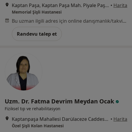
Kaptan Paşa, Kaptan Paşa Mah. Piyale Paşa Bulv, Okmeydanı Cd. No: 4, 34384 Şişli/İstanbul, Şişli
•
Harita
Memorial Şişli Hastanesi
Bu uzman ilgili adres için online danışmanlık/takvim sunmuyor.
Randevu talep et
Uzm. Dr. Fatma Devrim Meydan Ocak
Fiziksel tıp ve rehabilitasyon
Kaptanpaşa Mahallesi Darülaceze Caddesi No:14 Okmeydanı, Şişli
•
Harita
Özel Şişli Kolan Hastanesi