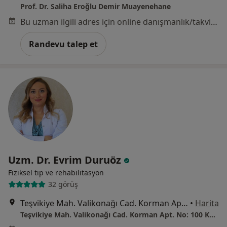
Prof. Dr. Saliha Eroğlu Demir Muayenehane
Bu uzman ilgili adres için online danışmanlık/takvim sunmuyor.
Randevu talep et
Uzm. Dr. Evrim Duruöz
Fiziksel tıp ve rehabilitasyon
32 görüş
Teşvikiye Mah. Valikonağı Cad. Korman Apt. No: 100 Kat:4 Nişantaşı, İstanbul
•
Harita
Teşvikiye Mah. Valikonağı Cad. Korman Apt. No: 100 Kat:4 Nişantaşı, İstanbul