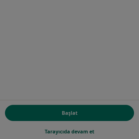
İstanbul Gaziosmanpaşa Eğitim Ve
Araştırma Hastanesi
·
Daha
Fiziksel tıp ve rehabilitasyon, İç hastalıkları, Nefroloji
fazla
34 görüş
Karayolları Mahallesi Osman Bey Caddesi No:120, Gaziosmanpaşa
•
Harita
İstanbul Gaziosmanpaşa Eğitim Ve Araştırma Hastanesi
Bu kurumda online uygunluğu bulunan bir doktor veya uzman bulunamadı
Başlat
Profili Gör
Tarayıcıda devam et