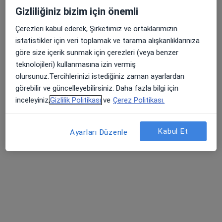
Gizliliğiniz bizim için önemli
Randevu talep et
Çerezleri kabul ederek, Şirketimiz ve ortaklarımızın
istatistikler için veri toplamak ve tarama alışkanlıklarınıza
göre size içerik sunmak için çerezleri (veya benzer
teknolojileri) kullanmasına izin vermiş
olursunuz.Tercihlerinizi istediğiniz zaman ayarlardan
görebilir ve güncelleyebilirsiniz. Daha fazla bilgi için
inceleyiniz,
Gizlilik Politikası
ve
Çerez Politikası.
Uzm. Dr. Mehmet Portakal
Kabul Et
Ayarları Düzenle
Fiziksel tıp ve rehabilitasyon, Tıbbi biyokimya, Akupunktur
15 görüş
harbiye mah. vali konağı cad. nizam palas ap. no:30/3 kat/3, İstanbul
•
Harita
Özel muayenehane
Bu uzman ilgili adres için online danışmanlık/takvim sunmuyor.
Randevu talep et