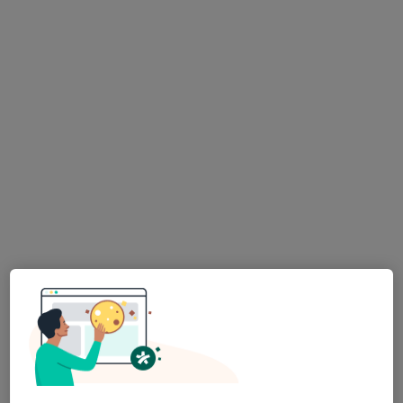
Bu uzman ilgili adres için online danışmanlık/takvim sunmuyor.
Randevu talep et
Prof. Dr. Hasan Dursun
Fiziksel tıp ve rehabilitasyon
3 görüş
Alemdağ Cad. Sezer Sk. No:3-5 Ümraniye - İstanbul, Ümraniye
•
Harita
Özel Çakmak Erdem Hastanesi
Bu uzman ilgili adres için online danışmanlık/takvim sunmuyor.