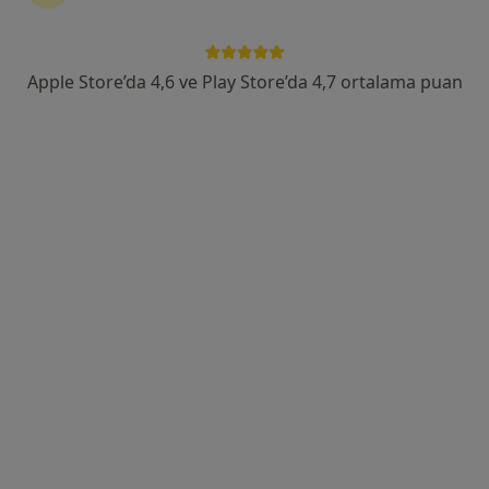
Yunus Emre,Lütfi Aykaç Bulvarı, No:80 D:G, İstanbul
•
Harita
MEDİCAL PARK TEM HASTANESİ
Bu uzman ilgili adres için online danışmanlık/takvim sunmuyor.
Apple Store’da 4,6 ve Play Store’da 4,7 ortalama puan
Randevu talep et
Uygun olan doktor/uzmanlar
Bu doktor/uzmanlar Gaziosmanpaşa, Istanbul
aramanıza yakın bölgelerde bulunuyor.