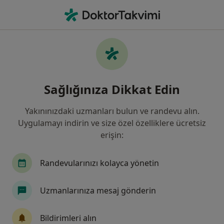
An
Fiziksel Tıp Ve Rehabilitasyon • Gaziosmanpaşa, Istanbul
Filters
Sigorta
Harita
Fiziksel Tıp Ve Rehabilitasyon,
Sağlığınıza Dikkat Edin
Gaziosmanpaşa, İstanbul
Yakınınızdaki uzmanları bulun ve randevu alın.
Uygulamayı indirin ve size özel özelliklere ücretsiz
erişin:
Randevularınızı kolayca yönetin
Uzmanlarınıza mesaj gönderin
Uzm. Dr. Özgül Bozkurt Tuncer
Fiziksel tıp ve rehabilitasyon
Bildirimleri alın