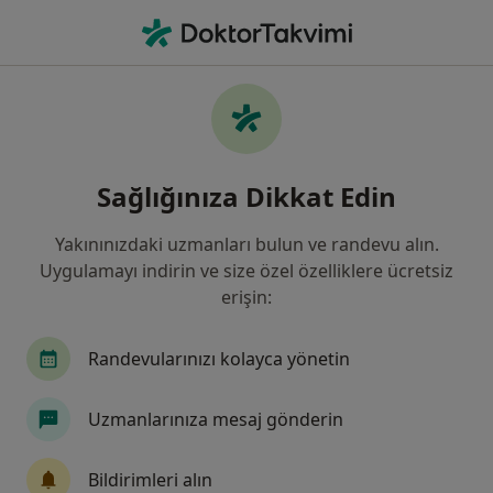
An
Göz Hastalıkları • Antalya
Filters
Sigorta:
Ziraat Sigorta
Antalya bölgesinde Ziraat Sigorta kabul
Sağlığınıza Dikkat Edin
eden Göz Doktorları
Yakınınızdaki uzmanları bulun ve randevu alın.
Uygulamayı indirin ve size özel özelliklere ücretsiz
erişin:
Randevularınızı kolayca yönetin
Uzmanlarınıza mesaj gönderin
Op. Dr. Birgi Sönmezer
Göz hastalıkları
Bildirimleri alın
35 görüş