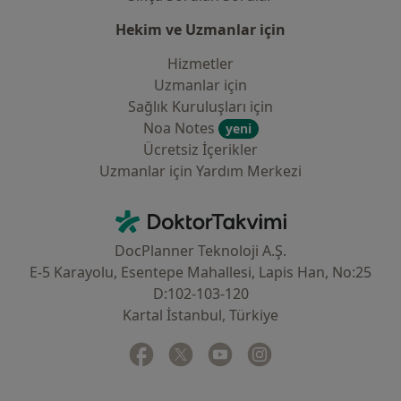
Hekim ve Uzmanlar için
Hizmetler
Uzmanlar için
Sağlık Kuruluşları için
Noa Notes
yeni
Ücretsiz İçerikler
Uzmanlar için Yardım Merkezi
İletişim
DoktorTakvimi - Ana Sayfa
DocPlanner Teknoloji A.Ş.
E-5 Karayolu, Esentepe Mahallesi, Lapis Han, No:25
D:102-103-120
Kartal İstanbul, Türkiye
Facebook
yeni bir sekmede açılır
Twitter
yeni bir sekmede açılır
Youtube
yeni bir sekmede açılır
Instagram
yeni bir sekmede aç