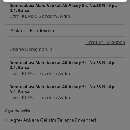
yetişkin ve çocuk testleri gördüm. Ardından
Demirsubaşı Mah. Avukat Ali Aksoy Sk. No:33 Nil Apt.
D:1, Bursa
Haydarpaşa Numune Eğitim Ve Araştırma
Uzm. Kl. Psk. Gözdem Aydınlı
Hastanesi'nde de stajyer psikolog olarak görev aldım.
Orada da direkt psikiyatri servisinde bulundum.
Psikoloji Randevusu
Vizitlere katılma fırsatım ve hastalarla birebir iletişim
kurma, gözlem yapma imkanım oldu. Yine EKT'lere
Ücretler Hakkında
katılma fırsatım oldu ve özellikle İki Uçlu Duygudurum
Online Danışmanlık
Bozuklukları ile alakalı fazlaca gözlem yapma, bilgi
edinme imkanım oldu. Ardından Muallim Cevdet
Demirsubaşı Mah. Avukat Ali Aksoy Sk. No:33 Nil Apt.
D:1, Bursa
Anaokulu'nda stajyer psikolog olarak görev aldım.
Uzm. Kl. Psk. Gözdem Aydınlı
Orada ise aralıklı olarak sınıflarda bulunup gözlem
yaptım. Klinik Psikoloji Yüksek Lisansı yaparken 5 ay
Demirsubaşı Mah. Avukat Ali Aksoy Sk. No:33 Nil Apt.
boyunca İstanbul Psikomental Psikolojik Danışmanlık
D:1, Bursa
Merkezi'nde yüzyüze hasta gördüm. 6 Şubat 2023
Uzm. Kl. Psk. Gözdem Aydınlı
Depremleri ardından Doktor Psikolog Yeşim Ünal
Hocam aracılığı ile Umke Derneği öncülüğünde birçok
Diğer Hizmetler
çalışmada gönüllü destek verdim. Yalnızca bilgimi ve
Agte- Ankara Gelişim Tarama Envanteri
donanımımı arttırmak için BDT eğitimimi ve Aile