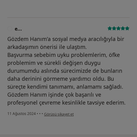
e...
E
Gözdem Hanım'a sosyal medya aracılığıyla bir
arkadaşımın önerisi ile ulaştım.
Başvurma sebebim uyku problemlerim, öfke
problemim ve sürekli değişen duygu
durumumdu aslında sürecimizde de bunların
daha derinini görmeme yardımcı oldu. Bu
süreçte kendimi tanımamı, anlamamı sağladı.
Gözdem Hanım işinde çok başarılı ve
profesyonel çevreme kesinlikle tavsiye ederim.
kullanıcının görüşüne göre e...
11 Ağustos 2024
•
•
•
Görüşü şikayet et