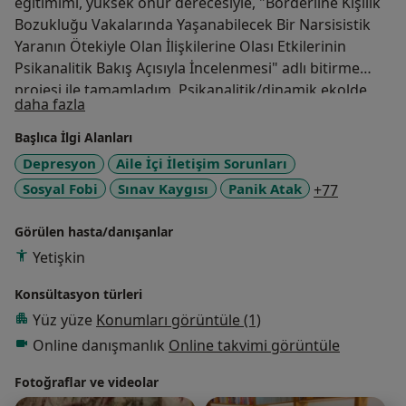
eğitimimi, yüksek onur derecesiyle, "Borderline Kişilik
Bozukluğu Vakalarında Yaşanabilecek Bir Narsisistik
Yaranın Ötekiyle Olan İlişkilerine Olası Etkilerinin
Psikanalitik Bakış Açısıyla İncelenmesi" adlı bitirme
projesi ile tamamladım. Psikanalitik/dinamik ekolde
Hakkımda
daha fazla
ilerlemekteyim ve Prof. Dr. Doğan Şahin ile birlikte
Dinamik Psikoterapi eğitimlerimi de sürdürmenin yanı
Başlıca İlgi Alanları
sıra İstanbul Psikoterapi Okulu tarafından düzenlenen
Depresyon
Aile İçi İletişim Sorunları
Psikanalitik Psikoterapi Eğitimini kuramın ileri gelen
a11y_sr_m
Sosyal Fobi
Sınav Kaygısı
Panik Atak
+77
isimlerinden Otto F.Kerberg ve birçok değerli eğitmen
ile tamamlamış bulunmaktayım. Ek olarak Psikolog Dr.
Görülen hasta/danışanlar
Pınar Arslantürk eşliğinde Analitik Psikoterapi
Yetişkin
süpervizyonlarımı tamamladım ve şu anda da Dr. Fiona
Faracci Petridis ile Psikanalitik ekolde süpervizyon
Konsültasyon türleri
süreçlerimi sürdürmekteyim. Yüksek lisans esnasında
Yüz yüze
Konumları görüntüle (1)
Dr. Pınar Arslantürk süpervizyonu eşliğinde yüzyüze ve
Online danışmanlık
Online takvimi görüntüle
online olarak hasta kabul etmeye başladım. Ve şuan da
Bursa Gemlik'te kendi kliniğimde yüzyüze ve online
Fotoğraflar ve videolar
olarak hasta görmekteyim. Şu anda CETAD'dan Cinsel