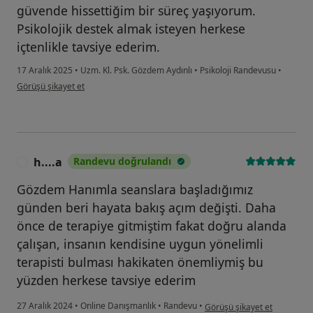
güvende hissettiğim bir süreç yaşıyorum.
Psikolojik destek almak isteyen herkese
içtenlikle tavsiye ederim.
17 Aralık 2025
•
Uzm. Kl. Psk. Gözdem Aydınlı
•
Psikoloji Randevusu
•
kullanıcının görüşüne göre se...n
Görüşü şikayet et
h....a
Randevu doğrulandı
H
Gözdem Hanımla seanslara başladığımız
günden beri hayata bakış açım değişti. Daha
önce de terapiye gitmiştim fakat doğru alanda
çalışan, insanın kendisine uygun yönelimli
terapisti bulması hakikaten önemliymiş bu
yüzden herkese tavsiye ederim
kullanıcının görüşüne göre h.
27 Aralık 2024
•
Online Danışmanlık
•
Randevu
•
Görüşü şikayet et