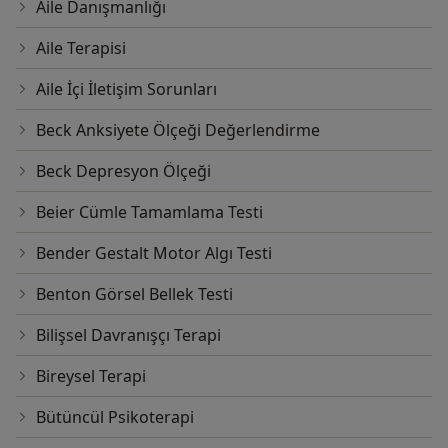
Danışmanlığı eğitimimi tamamladım fakat o alanda
Aile Danışmanlığı
çalışmıyorum. Ek olarak bazı test eğitimlerimi
Aile Terapisi
tamamladım. Psikanalitik/dinamik ekolde klinisyen
olarak çalışmaktayım ve hem yüzyüze hem online
Aile İçi İletişim Sorunları
olarak hasta kabul etmekteyim.
Beck Anksiyete Ölçeği Değerlendirme
Beck Depresyon Ölçeği
Beier Cümle Tamamlama Testi
Bender Gestalt Motor Algı Testi
Benton Görsel Bellek Testi
Bilişsel Davranışçı Terapi
Bireysel Terapi
Bütüncül Psikoterapi