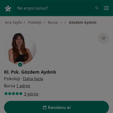
An
Ne arıyorsunuz?
Ana Sayfa
Psikoloji
Bursa
Gözdem Aydınlı
Şehir değiştir
Kl. Psk.
Gözdem Aydınlı
uzmanliklar hakkinda
Psikoloji
·
Daha fazla
Bursa
1 adres
3 görüş
Randevu al