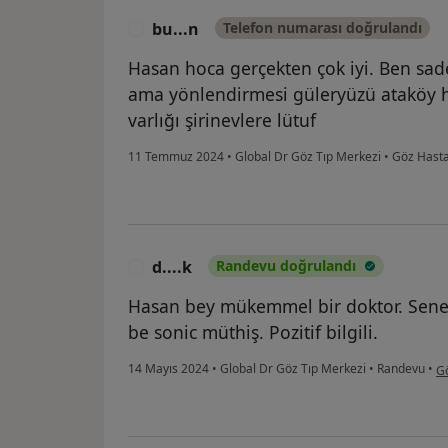
bu...n
Telefon numarası doğrulandı
B
Hasan hoca gerçekten çok iyi. Ben sade
ama yönlendirmesi güleryüzü ataköy h
varlığı şirinevlere lütuf
11 Temmuz 2024
•
Global Dr Göz Tıp Merkezi
•
Göz Hasta
d....k
Randevu doğrulandı
D
Hasan bey mükemmel bir doktor. Senel
be sonic müthiş. Pozitif bilgili.
ku
14 Mayıs 2024
•
Global Dr Göz Tıp Merkezi
•
Randevu
•
Gö