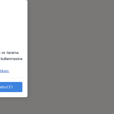
ak ve tarama
i) kullanmasına
tikası.
abul Et