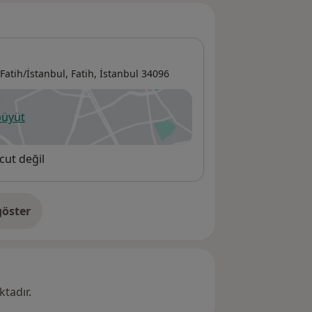
Fatih/İstanbul,
Fatih
,
İstanbul
34096
büyüt
ni bir sekmede açılır
cut değil
öster
res hakkında
tadır.