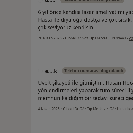
d.....
D
6 yıl önce kendisi lazer ameliyatımı 
Hasta ile diyaloğu dostça ve çok sıcak.
çok seviyoruz kendisini
ku
26 Nisan 2025
•
Global Dr Göz Tıp Merkezi
•
Randevu
•
Gö
a....k
Telefon numarası doğrulandı
A
Üveit şikayeti ile gitmiştim. Hasan Ho
yönlendirmeleri yaparak tüm süreci ilgi
memnun kaldığım bir tedavi süreci ge
4 Nisan 2025
•
Global Dr Göz Tıp Merkezi
•
Göz Hastalıkl