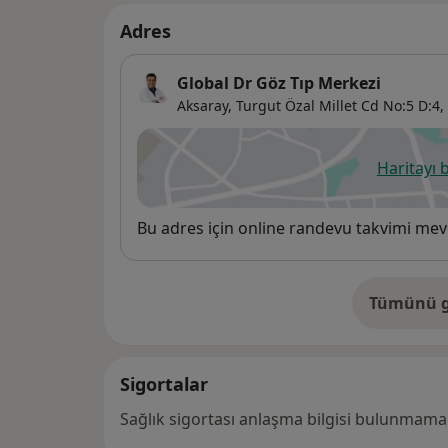
Adres
Global Dr Göz Tıp Merkezi
Aksaray, Turgut Özal Millet Cd No:5 D:4, 
Haritayı 
ye
Uygunluk
Bu adres için online randevu takvimi mev
Tümünü g
ad
Sigortalar
Sağlık sigortası anlaşma bilgisi bulunmamak