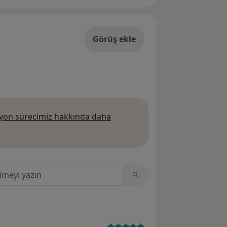
Görüş ekle
on sürecimiz hakkında daha
 daha fazla bilgi edinin
sinde ara