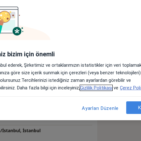
m göz hastalıkları ve tedavilerinde
ermektedir.
s
Şaşılık
Göz Kapağı Düşüklüğü
iniz bizim için önemli
abul ederek, Şirketimiz ve ortaklarımızın istatistikler için veri toplam
arınıza göre size içerik sunmak için çerezleri (veya benzer teknolojiler
öster
neyim hakkında
 olursunuz.Tercihlerinizi istediğiniz zaman ayarlardan görebilir ve
lirsiniz. Daha fazla bilgi için inceleyiniz,
Gizlilik Politikası
ve
Çerez Poli
K
Ayarları Düzenle
h/İstanbul, İstanbul