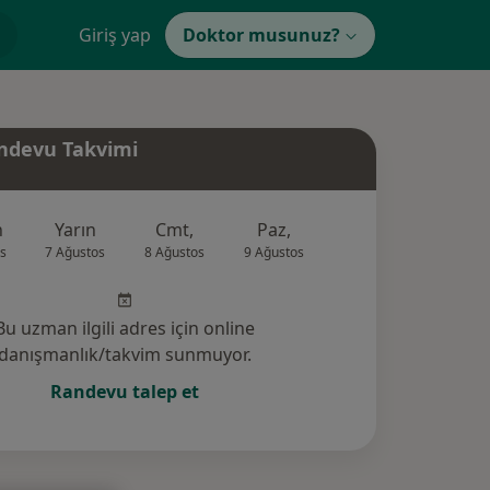
Giriş yap
Doktor musunuz?
ndevu Takvimi
n
Yarın
Cmt,
Paz,
Pzt,
Sal,
s
7 Ağustos
8 Ağustos
9 Ağustos
10 Ağustos
11 Ağus
Bu uzman ilgili adres için online
danışmanlık/takvim sunmuyor.
Randevu talep et