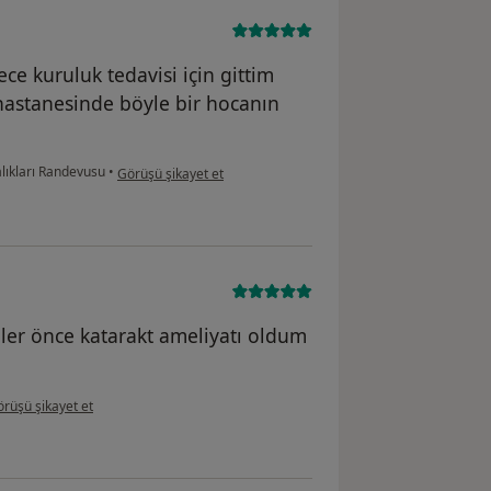
ce kuruluk tedavisi için gittim
astanesinde böyle bir hocanın
kullanıcının görüşüne göre bu...n
lıkları Randevusu
•
Görüşü şikayet et
er önce katarakt ameliyatı oldum
llanıcının görüşüne göre d....k
rüşü şikayet et