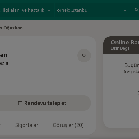
ilgi alanı ve hastalık, isim
örnek: İstanbul
n Oğuzhan
ştir
Online Ra
Etkin Değil
han
uzmanliklar hakkinda
azla
Bugü
6 Ağusto
Randevu talep et
r
Sigortalar
Görüşler (20)