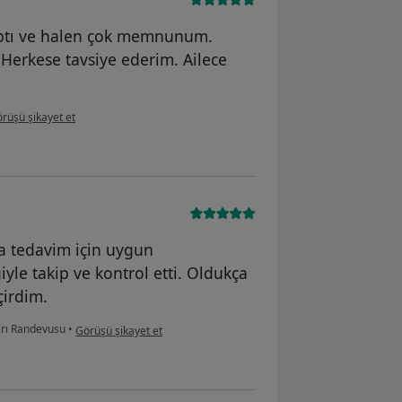
yaptı ve halen çok memnunum.
 Herkese tavsiye ederim. Ailece
llanıcının görüşüne göre d.....
rüşü şikayet et
ca tedavim için uygun
yle takip ve kontrol etti. Oldukça
çirdim.
kullanıcının görüşüne göre a....k
arı Randevusu
•
Görüşü şikayet et