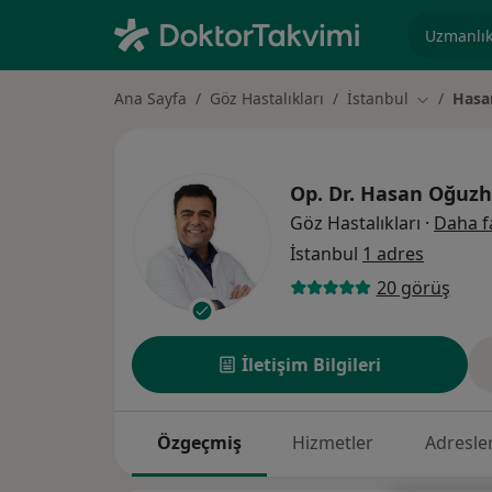
Uzmanlık, 
Ana Sayfa
Göz Hastalıkları
İstanbul
Hasa
Şehir deği
Op. Dr.
Hasan Oğuz
Göz Hastalıkları
·
Daha f
İstanbul
1 adres
20 görüş
İletişim Bilgileri
Özgeçmiş
Hizmetler
Adresle