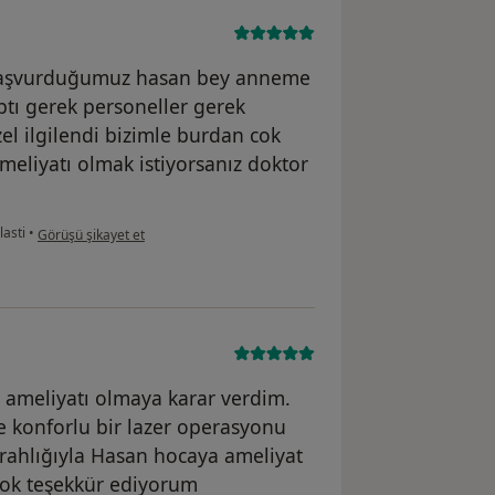
başvurduğumuz hasan bey anneme
ptı gerek personeller gerek
l ilgilendi bizimle burdan cok
eliyatı olmak istiyorsanız doktor
kullanıcının görüşüne göre Hasta
lasti
•
Görüşü şikayet et
 ameliyatı olmaya karar verdim.
le konforlu bir lazer operasyonu
rahlığıyla Hasan hocaya ameliyat
çok teşekkür ediyorum