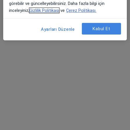
görebilir ve güncelleyebilirsiniz. Daha fazla bilgi için
Psikoloji
inceleyiniz,
Gizlilik Politikası
ve
Çerez Politikası.
İstanbul
Kabul Et
Ayarları Düzenle
Cansel Çatak
Psikoloji
Gaziantep
Merve Yılmaz
Psikoloji
İstanbul
Gizem Ergen
Psikoloji
Tekirdağ