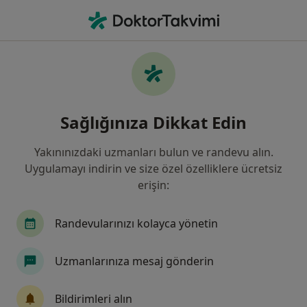
An
Ne arıyorsunuz?
Ana Sayfa
Hastalıklar
Adipsi (Susama Yokluğu)
Adipsi (susama yokluğu) - Bilgi,
Sağlığınıza Dikkat Edin
uzmanları, sıkça sorulan sorular
Yakınınızdaki uzmanları bulun ve randevu alın.
Uygulamayı indirin ve size özel özelliklere ücretsiz
erişin:
Bilgi
Randevularınızı kolayca yönetin
Uzmanlarınıza mesaj gönderin
Sağlığınızı ertelemeyin
Evinizden ayrılmadan tedavinizi başlatmak veya
Bildirimleri alın