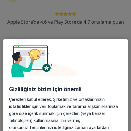
devam ettirmek için online danışmanlığı seçin. Eğer
ihtiyacınız varsa, muayenehane ziyareti için de
randevu alabilirsiniz.
Apple Store’da 4,6 ve Play Store’da 4,7 ortalama puan
Uzmanları göster
Nasıl çalışır?
Adipsi (susama yokluğu) ile ilgilenen
uzmanlardan bazıları
Elif Aybay
Gizliliğiniz bizim için önemli
Çerezleri kabul ederek, Şirketimiz ve ortaklarımızın
Psikoloji
istatistikler için veri toplamak ve tarama alışkanlıklarınıza
İstanbul
göre size içerik sunmak için çerezleri (veya benzer
teknolojileri) kullanmasına izin vermiş
Zeynep Yağmur Karova
olursunuz.Tercihlerinizi istediğiniz zaman ayarlardan