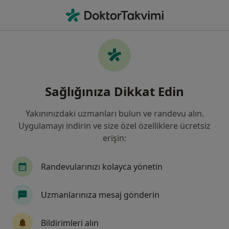
An
Anksiyete • İzmir, İzmir
Filters
• 1
Sigorta
Harita
Anksiyete, İzmir
Sağlığınıza Dikkat Edin
Yakınınızdaki uzmanları bulun ve randevu alın.
Hangi uzmanlığı aramıştınız?
Uygulamayı indirin ve size özel özelliklere ücretsiz
Psikoloji
Aile Danışmanlığı
Psikolojik Da
erişin:
Randevularınızı kolayca yönetin
Uzmanlarınıza mesaj gönderin
Bildirimleri alın