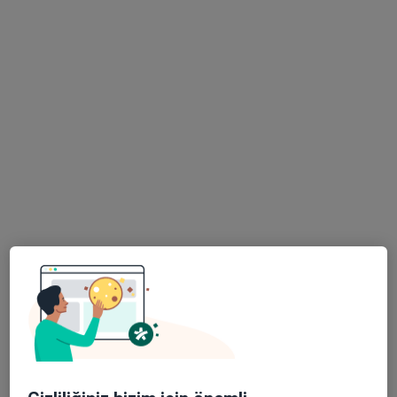
Psk. Nazlı Tutan
Psikoloji
185 görüş
Adres
Online
Mavişehir Park Yaşam Ofisleri 6523 Sokak No:32/A Kat:1 D:106, İzmir
•
Harita
Plevne Psikolojik Danışmanlık Merkezi
Bu uzman ilgili adres için online danışmanlık/takvim sunmuyor.
Randevu talep et