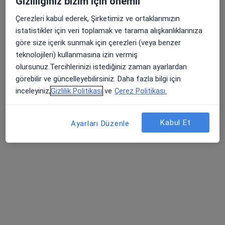
Gizliliğiniz bizim için önemli
Çerezleri kabul ederek, Şirketimiz ve ortaklarımızın
istatistikler için veri toplamak ve tarama alışkanlıklarınıza
göre size içerik sunmak için çerezleri (veya benzer
teknolojileri) kullanmasına izin vermiş
olursunuz.Tercihlerinizi istediğiniz zaman ayarlardan
Psk. Canberk Karayağız
görebilir ve güncelleyebilirsiniz. Daha fazla bilgi için
Psikoloji, Aile danışmanlığı
inceleyiniz,
Gizlilik Politikası
ve
Çerez Politikası.
62 görüş
Kabul Et
Adres
Online
Ayarları Düzenle
Bostanlı Mah. Cemal Gürsel Cad no:512 D:1 K:1, İzmir
•
Harita
Psk. Canberk Karayağız
Bu uzman ilgili adres için online danışmanlık/takvim sunmuyor.
Randevu talep et