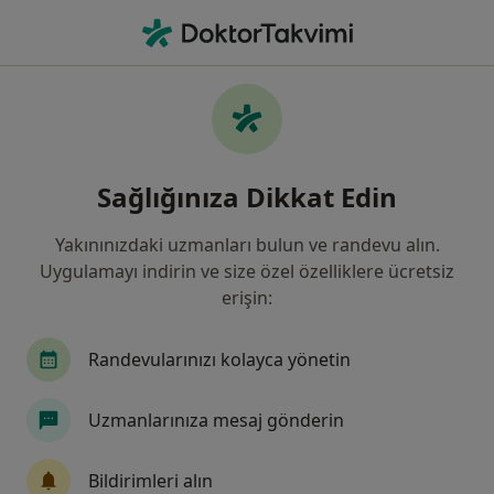
An
Avn • Istanbul
Filters
• 1
Sigorta
Harita
AVN, İstanbul
Sağlığınıza Dikkat Edin
Yakınınızdaki uzmanları bulun ve randevu alın.
Hangi uzmanlığı aramıştınız?
Uygulamayı indirin ve size özel özelliklere ücretsiz
Ortopedi Ve Travmatoloji
İç Hastalıkları
K
erişin:
Randevularınızı kolayca yönetin
Uzmanlarınıza mesaj gönderin
Bildirimleri alın