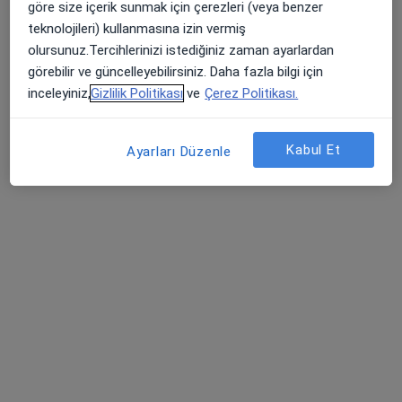
göre size içerik sunmak için çerezleri (veya benzer
Ataşehir, Kayışdağı Cad. 57/A Küçükbakkalköy, Ataşehir
•
Harita
teknolojileri) kullanmasına izin vermiş
Central Hospital Ataşehir
olursunuz.Tercihlerinizi istediğiniz zaman ayarlardan
Bu uzman ilgili adres için online danışmanlık/takvim sunmuyor.
görebilir ve güncelleyebilirsiniz. Daha fazla bilgi için
inceleyiniz,
Gizlilik Politikası
ve
Çerez Politikası.
Randevu talep et
Kabul Et
Ayarları Düzenle
Op. Dr. Fecri Çiftlik
Ortopedi ve travmatoloji
33 görüş
Ekinoks Residans Büyükşehir, Cumhuriyet caddesi No:1 Kat :2 Daire :11/98, Beylikdüzü
•
Harita