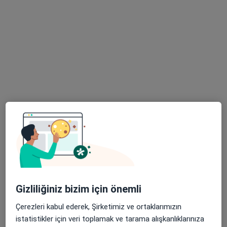
10 görüş
Vital Fulya Plaza, Teşvikiye. No:23 K:11,, İstanbul
•
Harita
Op. Dr. Mehmet E. Erdil
Bu uzman ilgili adres için online danışmanlık/takvim sunmuyor.
Randevu talep et
Gizliliğiniz bizim için önemli
Prof. Dr. Akif Albayrak
Ortopedi ve travmatoloji
Çerezleri kabul ederek, Şirketimiz ve ortaklarımızın
48 görüş
istatistikler için veri toplamak ve tarama alışkanlıklarınıza