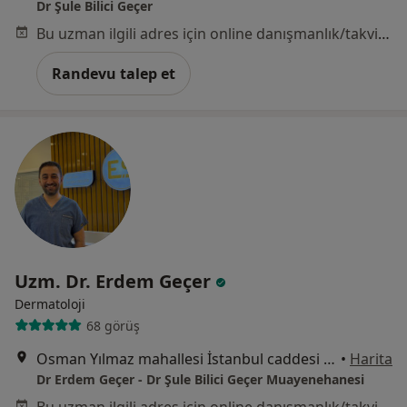
Dr Şule Bilici Geçer
Bu uzman ilgili adres için online danışmanlık/takvim sunmuyor.
Randevu talep et
Uzm. Dr. Erdem Geçer
Dermatoloji
68 görüş
Osman Yılmaz mahallesi İstanbul caddesi No: 24 kat: 5 Tekkurtlar Plaza / VM Medical Park Yanı Gebze, Kocaeli
•
Harita
Dr Erdem Geçer - Dr Şule Bilici Geçer Muayenehanesi