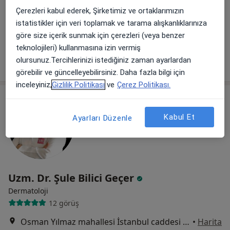
Yahya kaptan Mah.Şehit Ali İhsan Çakmak Sok. Nazerinn iş merk. 46/48/, Kocaeli
•
Harita
Çerezleri kabul ederek, Şirketimiz ve ortaklarımızın
Gonca Soyuduru Muayenehanesi
istatistikler için veri toplamak ve tarama alışkanlıklarınıza
göre size içerik sunmak için çerezleri (veya benzer
Bu uzman ilgili adres için online danışmanlık/takvim sunmuyor.
teknolojileri) kullanmasına izin vermiş
Randevu talep et
olursunuz.Tercihlerinizi istediğiniz zaman ayarlardan
görebilir ve güncelleyebilirsiniz. Daha fazla bilgi için
inceleyiniz,
Gizlilik Politikası
ve
Çerez Politikası.
Kabul Et
Ayarları Düzenle
Uzm. Dr. Şule Bilici Geçer
Dermatoloji
12 görüş
Osman Yılmaz mahallesi İstanbul caddesi no 24 kat 5 Tekkurtlar Plaza, Kocaeli
•
Harita