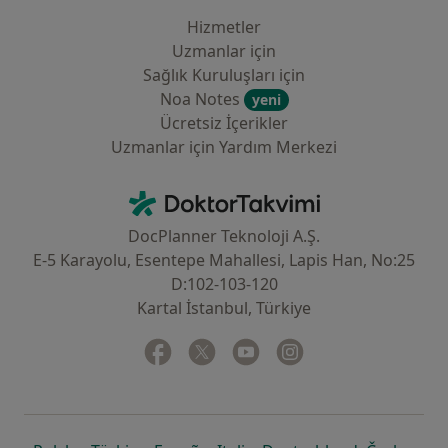
Hizmetler
Uzmanlar için
Sağlık Kuruluşları için
Noa Notes
yeni
Ücretsiz İçerikler
Uzmanlar için Yardım Merkezi
İletişim
DoktorTakvimi - Ana Sayfa
DocPlanner Teknoloji A.Ş.
E-5 Karayolu, Esentepe Mahallesi, Lapis Han, No:25
D:102-103-120
Kartal İstanbul, Türkiye
Facebook
yeni bir sekmede açılır
Twitter
yeni bir sekmede açılır
Youtube
yeni bir sekmede açılır
Instagram
yeni bir sekmede aç