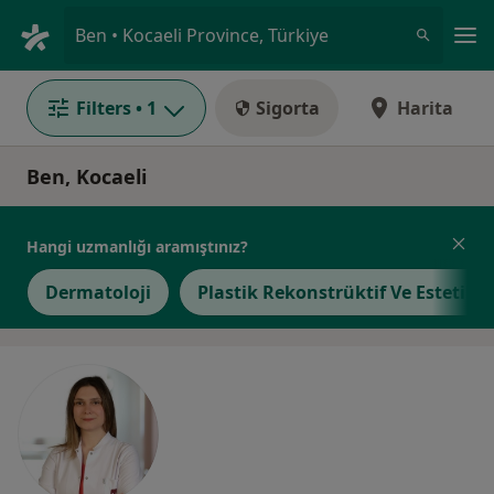
An
Ben • Kocaeli Province, Türkiye
Filters
• 1
Sigorta
Harita
Ben, Kocaeli
Hangi uzmanlığı aramıştınız?
Dermatoloji
Plastik Rekonstrüktif Ve Estetik C