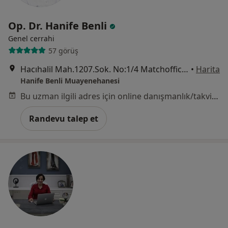
Op. Dr. Hanife Benli
Genel cerrahi
57 görüş
Hacıhalil Mah.1207.Sok. No:1/4 Matchoffice (Tatlı Kuyu Köprüsü) Hanife Benli Muayenehanesi, Kocaeli
•
Harita
Hanife Benli Muayenehanesi
Bu uzman ilgili adres için online danışmanlık/takvim sunmuyor.
Randevu talep et