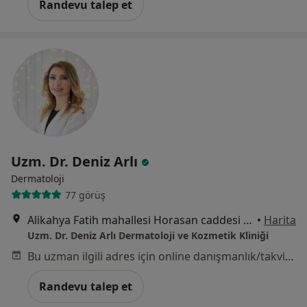
Randevu talep et
Uzm. Dr. Deniz Arlı
Dermatoloji
77 görüş
Alikahya Fatih mahallesi Horasan caddesi no 35-A blok daire no 17-18, Kocaeli
•
Harita
Uzm. Dr. Deniz Arlı Dermatoloji ve Kozmetik Kliniği
Bu uzman ilgili adres için online danışmanlık/takvim sunmuyor.
Randevu talep et