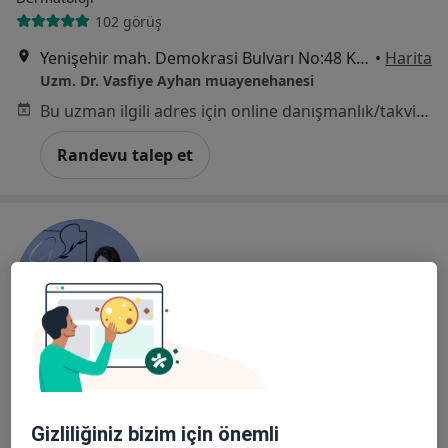
102 görüş
Yenişehir mah. Demokrasi Bulvarı No:48 K:3 izmit, Kocaeli
•
Harita
Uzm. Dr. Vasfiye Ayhan muayenehanesi
Bu uzman ilgili adres için online danışmanlık/takvim sunmuyor.
Randevu talep et
Uzm. Dr. Gonca Soyuduru
Dermatoloji
Gizliliğiniz bizim için önemli
61 görüş