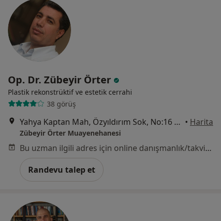
Op. Dr. Zübeyir Örter
Plastik rekonstrüktif ve estetik cerrahi
38 görüş
Yahya Kaptan Mah, Özyıldırım Sok, No:16 Tam Gün Ofis İş Merkezi, 39-40, Kocaeli
•
Harita
Zübeyir Örter Muayenehanesi
Bu uzman ilgili adres için online danışmanlık/takvim sunmuyor.
Randevu talep et