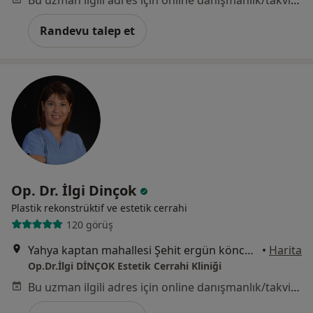
Bu uzman ilgili adres için online danışmanlık/takvim sunmuyor.
Randevu talep et
Op. Dr. İlgi Dinçok
Plastik rekonstrüktif ve estetik cerrahi
120 görüş
Yahya kaptan mahallesi Şehit ergün köncü sok no :23 kat :2 d. 2, İzmit
•
Harita
Op.Dr.İlgi DİNÇOK Estetik Cerrahi Kliniği
Bu uzman ilgili adres için online danışmanlık/takvim sunmuyor.