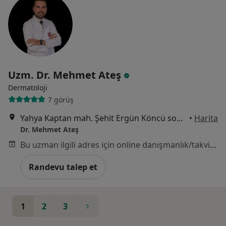
Uzm. Dr. Mehmet Ateş
Dermatoloji
7 görüş
Yahya Kaptan mah. Şehit Ergün Köncü sok. No: 9 D:3, Kocaeli
•
Harita
Dr. Mehmet Ateş
Bu uzman ilgili adres için online danışmanlık/takvim sunmuyor.
Randevu talep et
1
2
3