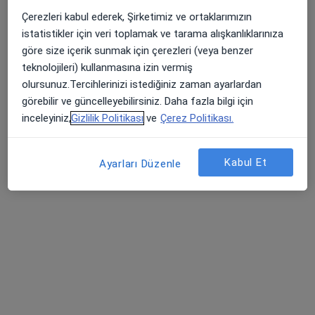
Osman Yılmaz mahallesi İstanbul caddesi no 24 kat 5 Tekkurtlar Plaza, Kocaeli
•
Harita
Çerezleri kabul ederek, Şirketimiz ve ortaklarımızın
Dr Şule Bilici Geçer
istatistikler için veri toplamak ve tarama alışkanlıklarınıza
Bu uzman ilgili adres için online danışmanlık/takvim sunmuyor.
göre size içerik sunmak için çerezleri (veya benzer
teknolojileri) kullanmasına izin vermiş
Randevu talep et
olursunuz.Tercihlerinizi istediğiniz zaman ayarlardan
görebilir ve güncelleyebilirsiniz. Daha fazla bilgi için
inceleyiniz,
Gizlilik Politikası
ve
Çerez Politikası.
Kabul Et
Ayarları Düzenle
Uzm. Dr. Erdem Geçer
Dermatoloji
68 görüş
Osman Yılmaz mahallesi İstanbul caddesi No: 24 kat: 5 Tekkurtlar Plaza / VM Medical Park Yanı Gebze, Kocaeli
•
Harita