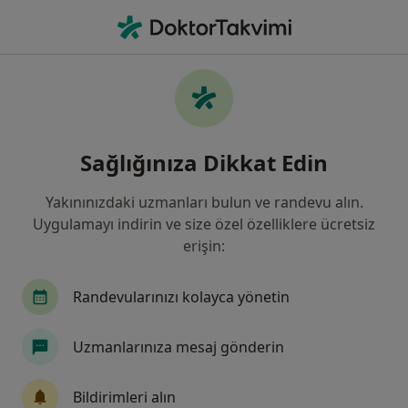
An
Nasır • Kocaeli Province, Türkiye
Filters
• 1
Sigorta
Harita
Nasır, Kocaeli
Sağlığınıza Dikkat Edin
Yakınınızdaki uzmanları bulun ve randevu alın.
Hangi uzmanlığı aramıştınız?
Uygulamayı indirin ve size özel özelliklere ücretsiz
Dermatoloji
Çocuk Sağlığı Ve Hastalıkları
erişin:
Randevularınızı kolayca yönetin
Uzmanlarınıza mesaj gönderin
Bildirimleri alın