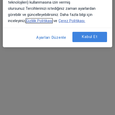
teknolojileri) kullanmasına izin vermiş
olursunuz.Tercihlerinizi istediğiniz zaman ayarlardan
Uzm. Dr. Süreyya Ergen Kıray
görebilir ve güncelleyebilirsiniz. Daha fazla bilgi için
Çocuk sağlığı ve hastalıkları
inceleyiniz,
Gizlilik Politikası
ve
Çerez Politikası.
9 görüş
MİTATPAŞA MAH. BELEDİYE CAD. HÜSNÜBEY İŞMERKEZİ NO: 126 KAT :2 DAİRE: 4, Salihli
•
Harita
Kabul Et
Ayarları Düzenle
SÜREYYA ERGEN KIRAY ÇOCUK KLİNİĞİ
Bu uzman ilgili adres için online danışmanlık/takvim sunmuyor.
Randevu talep et