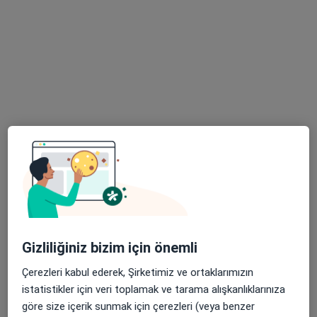
Uzm. Dr. Ulviye Uzar
Çocuk sağlığı ve hastalıkları
3 görüş
Manisa
•
Harita
Doktor Muayenehanesi
Bu uzman ilgili adres için online danışmanlık/takvim sunmuyor.
Randevu talep et
Gizliliğiniz bizim için önemli
Çerezleri kabul ederek, Şirketimiz ve ortaklarımızın
istatistikler için veri toplamak ve tarama alışkanlıklarınıza
göre size içerik sunmak için çerezleri (veya benzer