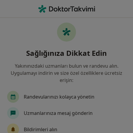
An
Bronşit • Manisa, Manisa, Türkiye
Filters
• 1
Sigorta
Harita
Bronşit, Manisa
Sağlığınıza Dikkat Edin
Yakınınızdaki uzmanları bulun ve randevu alın.
Hangi uzmanlığı aramıştınız?
Uygulamayı indirin ve size özel özelliklere ücretsiz
Çocuk Sağlığı Ve Hastalıkları
Göğüs Hastalıkla
erişin:
Randevularınızı kolayca yönetin
Uzmanlarınıza mesaj gönderin
Bildirimleri alın