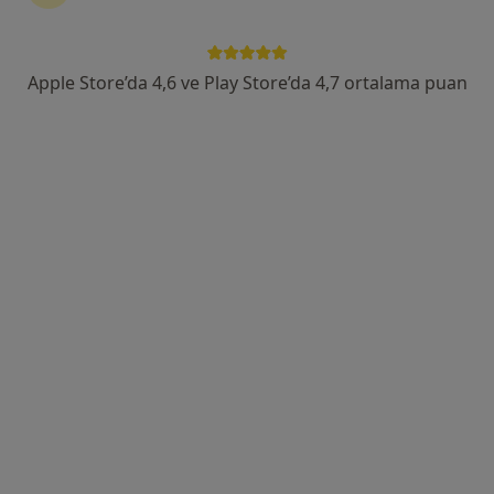
Uzm. Dr. Ayçe Şener
Psikiyatri
Apple Store’da 4,6 ve Play Store’da 4,7 ortalama puan
16 görüş
Çınarlı Mah. 61027 Sok. Sunar Nuri Çomu İş Merkezi B Blok K:6 D:36 Seyhan, Adana, Adana
•
Harita
Uzm.Dr. Ayçe Şener
Bu uzman ilgili adres için online danışmanlık/takvim sunmuyor.
Randevu talep et