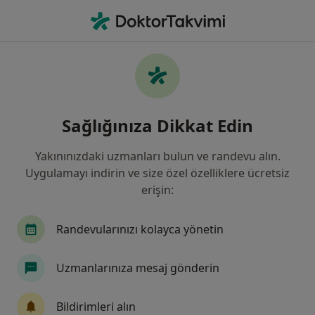
An
Dürtü Kontrol Bozukluğu • Adana, Adana
Filters
• 1
Sigorta
Harita
Dürtü Kontrol Bozukluğu, Adana
Sağlığınıza Dikkat Edin
Yakınınızdaki uzmanları bulun ve randevu alın.
Hangi uzmanlığı aramıştınız?
Uygulamayı indirin ve size özel özelliklere ücretsiz
Psikiyatri
İç Hastalıkları
Kardiyoloji
erişin:
Randevularınızı kolayca yönetin
Uzmanlarınıza mesaj gönderin
Bildirimleri alın