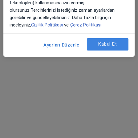
teknolojileri) kullanmasına izin vermiş
Adres
Online
olursunuz.Tercihlerinizi istediğiniz zaman ayarlardan
görebilir ve güncelleyebilirsiniz. Daha fazla bilgi için
inceleyiniz,
Gizlilik Politikası
ve
Çerez Politikası.
Hurmalı Mah. Kurtuluş Cad. No : 39 Central Plaza Kat : 2 Daire 21, Adana
•
Harita
Emel Gürkaş Muayenehanesi
Kabul Et
Bu uzman ilgili adres için online danışmanlık/takvim sunmuyor.
Ayarları Düzenle
Randevu talep et
Uzm. Dr. Eren Ezgi Gevher Avcı
Psikiyatri