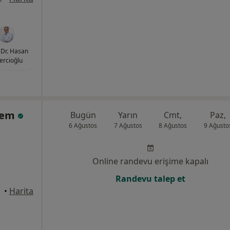
Dr. Hasan
ercioğlu
Önem
Bugün
Yarın
Cmt,
Paz,
6 Ağustos
7 Ağustos
8 Ağustos
9 Ağusto
Online randevu erişime kapalı
Randevu talep et
takum
•
Harita