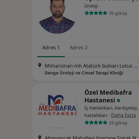
Üroloji
70 görüş
Adres 1
Adres 2
Mimarsinan mh Atatürk bulvarı Lotus evleri No:257 Kat:1 Daire:5, Samsun
Denge Üroloji ve Cinsel Terapi Kliniği
Özel Medibafra
Hastanesi
İç hastalıkları, Kardiyoloji
·
Daha fazla
hastalıkları
29 görüş
Altınyaprak Mahallesi Hastane Sok