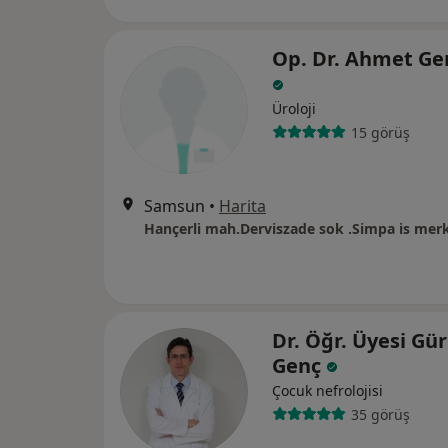
Op. Dr. Ahmet Ge
Üroloji
15 görüş
Samsun
•
Harita
Hançerli mah.Derviszade sok .Simpa is merk
Dr. Öğr. Üyesi Gü
Genç
Çocuk nefrolojisi
35 görüş