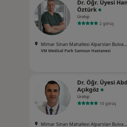
Dr. Öğr. Üyesi Ha
Öztürk
Üroloji
2 görüş
Mimar Sinan Mahallesi Alparslan Bulvarı No:17, A
VM Medical Park Samsun Hastanesi
Dr. Öğr. Üyesi Ab
Açıkgöz
Üroloji
10 görüş
Mimar Sinan Mahallesi Alparslan Bulvarı No:17, A