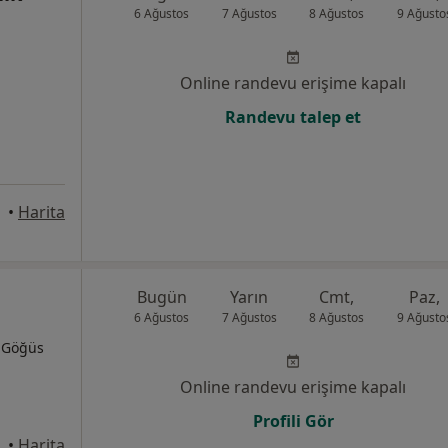
6 Ağustos
7 Ağustos
8 Ağustos
9 Ağusto
Online randevu erişime kapalı
Randevu talep et
•
Harita
Bugün
Yarın
Cmt,
Paz,
6 Ağustos
7 Ağustos
8 Ağustos
9 Ağusto
, Göğüs
Online randevu erişime kapalı
Profili Gör
ak No: 27, Bafra
•
Harita