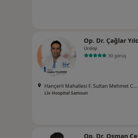
Op. Dr. Çağlar Yı
Üroloji
30 görüş
Hançerli Mahallesi F. Sultan Mehmet Caddesi No:155, İlkadım
Liv Hospital Samsun
Op. Dr. Osman Çe