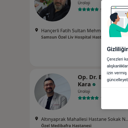
Üroloji
93 görüş
Hançerli Fatih Sultan Mehmet cad. No:155, Samsun
Samsun Özel Liv Hospital Hastanesi
Gizliliğ
Çerezleri k
alışkanlıkl
izin vermiş
Op. Dr. Burak Yav
güncelleyebi
Kara
Üroloji
14 görüş
Altınyaprak Mahallesi Hastane Sok
Özel Medibafra Hastanesi