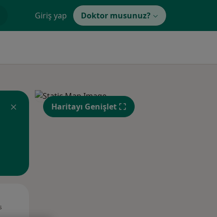
Giriş yap
Doktor musunuz?
Haritayı Genişlet
Pzt,
Sal,
Çar,
s
10 Ağustos
11 Ağustos
12 Ağustos