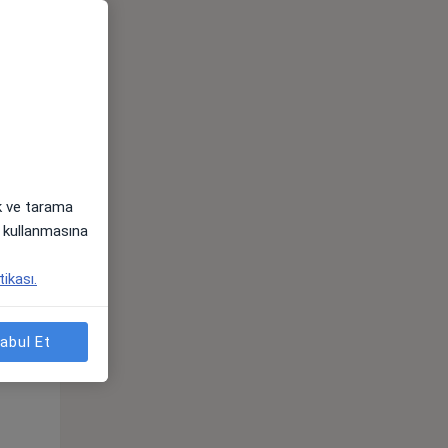
ak ve tarama
i) kullanmasına
Pzt,
Sal,
Çar,
tikası.
s
10 Ağustos
11 Ağustos
12 Ağustos
abul Et