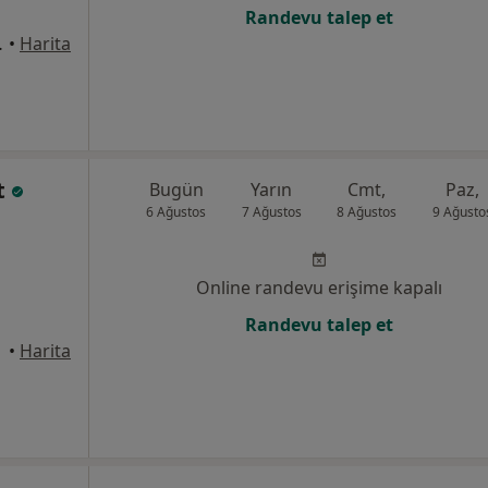
Randevu talep et
k, Samsun
•
Harita
at
Bugün
Yarın
Cmt,
Paz,
6 Ağustos
7 Ağustos
8 Ağustos
9 Ağusto
Online randevu erişime kapalı
Randevu talep et
•
Harita