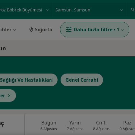
ilgi alanı ve hastalık, isim
örnek: İstanbul
ihler
Sigorta
Daha fazla filtre
•
1
sun
Sağlığı Ve Hastalıkları
Genel Cerrahi
er
nç
Bugün
Yarın
Cmt,
Paz,
6 Ağustos
7 Ağustos
8 Ağustos
9 Ağusto