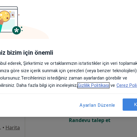
Online randevu erişime kapalı
Randevu talep et
•
Harita
iniz bizim için önemli
abul ederek, Şirketimiz ve ortaklarımızın istatistikler için veri toplam
arınıza göre size içerik sunmak için çerezleri (veya benzer teknolojiler
 olursunuz.Tercihlerinizi istediğiniz zaman ayarlardan görebilir ve
uz
Bugün
Yarın
Cmt,
Paz,
lirsiniz. Daha fazla bilgi için inceleyiniz,
Gizlilik Politikası
ve
Çerez Poli
6 Ağustos
7 Ağustos
8 Ağustos
9 Ağusto
K
Ayarları Düzenle
Online randevu erişime kapalı
Randevu talep et
ak No: 27, Bafra
•
Harita