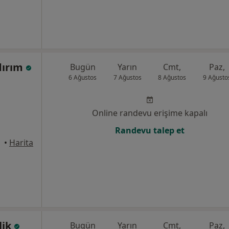
ldırım
Bugün
Yarın
Cmt,
Paz,
6 Ağustos
7 Ağustos
8 Ağustos
9 Ağusto
Online randevu erişime kapalı
Randevu talep et
•
Harita
lik
Bugün
Yarın
Cmt,
Paz,