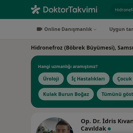
Uzmanlık, 
Online Danışmanlık
Uygun tar
Hidronefroz (Böbrek Büyümesi), Sam
Hangi uzmanlığı aramıştınız?
Üroloji
İç Hastalıkları
Çocuk 
Kulak Burun Boğaz
Tümünü göst
Op. Dr. İdris Kıva
Cavıldak