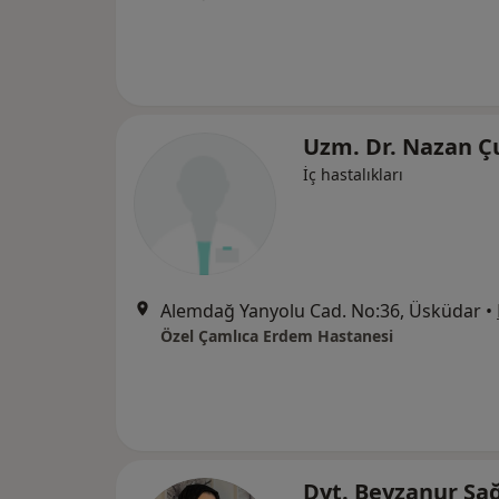
Uzm. Dr. Nazan Ç
İç hastalıkları
Alemdağ Yanyolu Cad. No:36, Üsküdar
•
Özel Çamlıca Erdem Hastanesi
Dyt. Beyzanur S