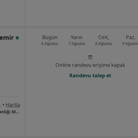
demir
Bugün
Yarın
Cmt,
Paz,
6 Ağustos
7 Ağustos
8 Ağustos
9 Ağusto
Online randevu erişime kapalı
Randevu talep et
aza, Tepeüstü, İstanbul
•
Harita
Diyetisyen İrem Akdemir Beslenme Danışmanlığı Merkezi