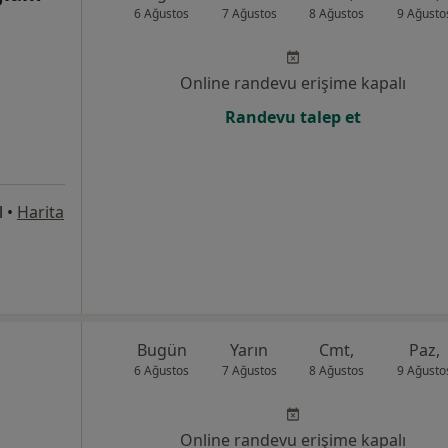
6 Ağustos
7 Ağustos
8 Ağustos
9 Ağusto
Online randevu erişime kapalı
Randevu talep et
l
•
Harita
Bugün
Yarın
Cmt,
Paz,
6 Ağustos
7 Ağustos
8 Ağustos
9 Ağusto
Online randevu erişime kapalı