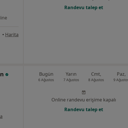
Randevu talep et
ine
tepe
•
Harita
en
Bugün
Yarın
Cmt,
Paz,
6 Ağustos
7 Ağustos
8 Ağustos
9 Ağusto
Online randevu erişime kapalı
Randevu talep et
ta