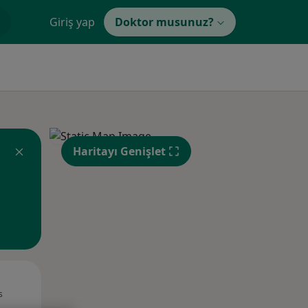
Giriş yap
Doktor musunuz?
Haritayı Genişlet
Pzt,
Sal,
Çar,
s
10 Ağustos
11 Ağustos
12 Ağustos