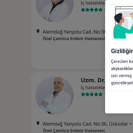
İç hastalıkları
3 görüş
Alemdağ Yanyolu Cad. No:36, Üsküdar
•
Özel Çamlıca Erdem Hastanesi
Gizliliğ
Çerezleri k
alışkanlıkl
izin vermiş
Uzm. Dr. Ömer A
güncelleyebi
İç hastalıkları
1 görüş
Alemdağ Yanyolu Cad. No:36, Üsküdar
•
Özel Çamlıca Erdem Hastanesi