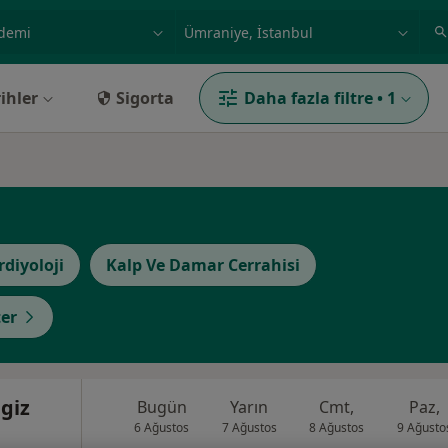
ilgi alanı ve hastalık, isim
örnek: İstanbul
ihler
Sigorta
Daha fazla filtre
•
1
rdiyoloji
Kalp Ve Damar Cerrahisi
er
ngiz
Bugün
Yarın
Cmt,
Paz,
6 Ağustos
7 Ağustos
8 Ağustos
9 Ağusto