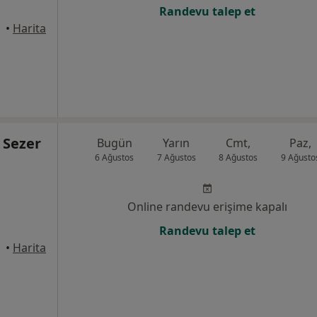
Randevu talep et
•
Harita
 Sezer
Bugün
Yarın
Cmt,
Paz,
6 Ağustos
7 Ağustos
8 Ağustos
9 Ağusto
Online randevu erişime kapalı
Randevu talep et
•
Harita