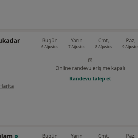
ukadar
Bugün
Yarın
Cmt,
Paz,
6 Ağustos
7 Ağustos
8 Ağustos
9 Ağusto
Online randevu erişime kapalı
Randevu talep et
Harita
ağlam
Bugün
Yarın
Cmt,
Paz,