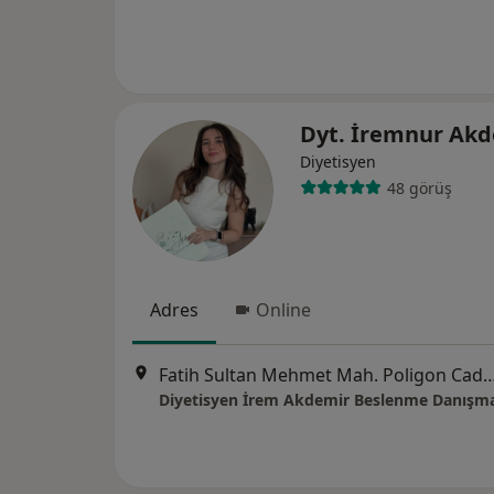
Dyt. İremnur Ak
Diyetisyen
48 görüş
Adres
Online
Fatih Sultan Mehmet Mah. Poligon Cad. Şiir Sok. No:10 Kat:6 D:39 Relux Pl