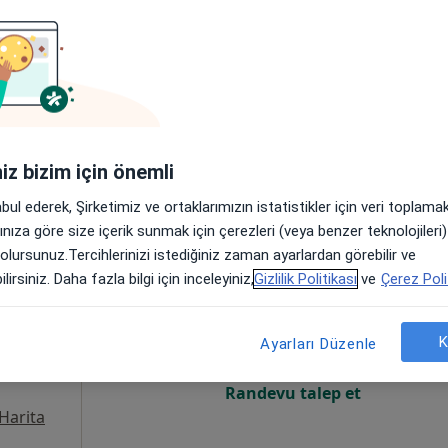
Online randevu erişime kapalı
Randevu talep et
Harita
iniz bizim için önemli
abul ederek, Şirketimiz ve ortaklarımızın istatistikler için veri toplam
arınıza göre size içerik sunmak için çerezleri (veya benzer teknolojiler
 olursunuz.Tercihlerinizi istediğiniz zaman ayarlardan görebilir ve
ksu
Bugün
Yarın
Cmt,
Paz,
lirsiniz. Daha fazla bilgi için inceleyiniz,
Gizlilik Politikası
ve
Çerez Poli
6 Ağustos
7 Ağustos
8 Ağustos
9 Ağusto
K
Ayarları Düzenle
Online randevu erişime kapalı
Randevu talep et
Harita