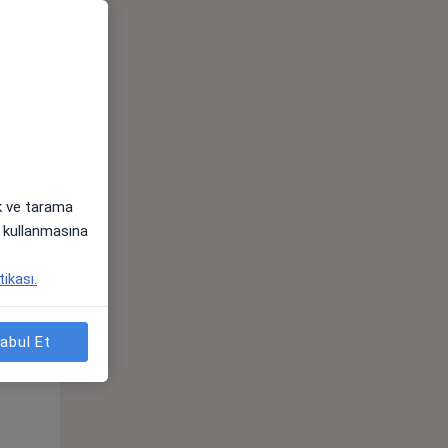
ak ve tarama
i) kullanmasına
Pzt,
Sal,
Çar,
tikası.
s
10 Ağustos
11 Ağustos
12 Ağustos
abul Et