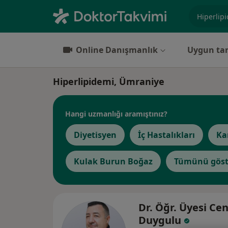
Uzmanlık, 
Online Danışmanlık
Uygun tar
Hiperlipidemi, Ümraniye
Hangi uzmanlığı aramıştınız?
Diyetisyen
İç Hastalıkları
Ka
Kulak Burun Boğaz
Tümünü göst
Dr. Öğr. Üyesi Ce
Duygulu