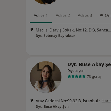
Adres 1
Adres 2
Adres 3
Onl
Meclis, Derviş Sokak, No:12, D:3, Sancak
Dyt. Setenay Bayraktar
Dyt. Buse Akay Ş
Diyetisyen
73 görüş
Atay Caddesi No:90-92 B, İstanbul
•
Hari
Dyt. Buse Akay Şen