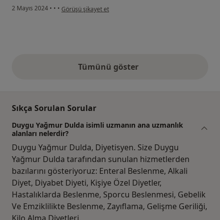
kullanıcının görüşüne göre e.....
2 Mayıs 2024
•
•
•
Görüşü şikayet et
Tümünü göster
yukarıdaki görüşler
Sıkça Sorulan Sorular
Duygu Yağmur Dulda isimli uzmanın ana uzmanlık
alanları nelerdir?
Duygu Yağmur Dulda, Diyetisyen. Size Duygu
Yağmur Dulda tarafından sunulan hizmetlerden
bazılarını gösteriyoruz: Enteral Beslenme, Alkali
Diyet, Diyabet Diyeti, Kişiye Özel Diyetler,
Hastalıklarda Beslenme, Sporcu Beslenmesi, Gebelik
Ve Emziklilikte Beslenme, Zayıflama, Gelişme Geriliği,
Kilo Alma Diyetleri.