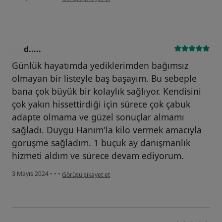
d.....
D
Günlük hayatımda yediklerimden bağımsız
olmayan bir listeyle baş başayım. Bu sebeple
bana çok büyük bir kolaylık sağlıyor. Kendisini
çok yakın hissettirdiği için sürece çok çabuk
adapte olmama ve güzel sonuçlar almamı
sağladı. Duygu Hanım'la kilo vermek amacıyla
görüşme sağladım. 1 buçuk ay danışmanlık
hizmeti aldım ve sürece devam ediyorum.
kullanıcının görüşüne göre d.....
3 Mayıs 2024
•
•
•
Görüşü şikayet et