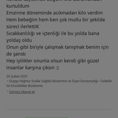
kurtuldum
Emzirme döneminde acıkmadan kilo verdim
Hem bebeğim hem ben çok mutlu bir şekilde
süreci ilerlettiK
Sıcakkanlılığı ve içtenliği ile bu yolda bana
yoldaş oldu
Onun gibi biriyle çalışmak tanışmak benim için
de şanstı
Hep iyilikler onunla olsun kendi gibi güzel
insanlar karşına çıksın :)
26 Şubat 2025
•
Duygu Yağmur Dulda Sağlıklı Beslenme ve Diyet Danışmalığı
•
Gebelik
Ve Emziklilikte Beslenme
kullanıcının görüşüne göre kü...a
•
Görüşü şikayet et