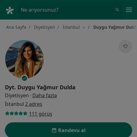
An
Ne arıyorsunuz?
Ana Sayfa
Diyetisyen
İstanbul
Duygu Yağmur Duld
Şehir değiştir
Dyt.
Duygu Yağmur Dulda
uzmanliklar hakkinda
Diyetisyen
·
Daha fazla
İstanbul
2 adres
111 görüş
Randevu al