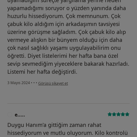
yapamadığımı soruyor o yüzden yanında daha
huzurlu hissediyorum. Çok memnunum. Çok
çabuk kilo aldığım için arkadaşımın tavsiyesi
üzerine görüşme sağladım. Çok çabuk kilo alıp
vermeye alışkın bir bünyem olduğu için daha
çok nasıl sağlıklı yaşamı uygulayabilirim onu
öğretti. Diyet listelerimi her hafta bana özel
sevip sevmediğim yiyeceklere bakarak hazırladı.
Listemi her hafta değiştirdi.
kullanıcının görüşüne göre e.....
3 Mayıs 2024
•
•
•
Görüşü şikayet et
e.....
E
Duygu Hanım'a gittiğim zaman rahat
hissediyorum ve mutlu oluyorum. Kilo kontrolü