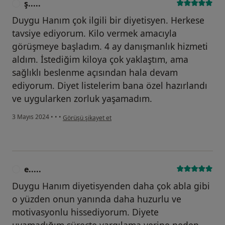
ş.....
Ş
Duygu Hanım çok ilgili bir diyetisyen. Herkese
tavsiye ediyorum. Kilo vermek amacıyla
görüşmeye başladım. 4 ay danışmanlık hizmeti
aldım. İstediğim kiloya çok yaklaştım, ama
sağlıklı beslenme açısından hala devam
ediyorum. Diyet listelerim bana özel hazırlandı
ve uygularken zorluk yaşamadım.
kullanıcının görüşüne göre ş.....
3 Mayıs 2024
•
•
•
Görüşü şikayet et
e.....
E
Duygu Hanım diyetisyenden daha çok abla gibi
o yüzden onun yanında daha huzurlu ve
motivasyonlu hissediyorum. Diyete
uyamadığım süreçte yargılama yerine neden