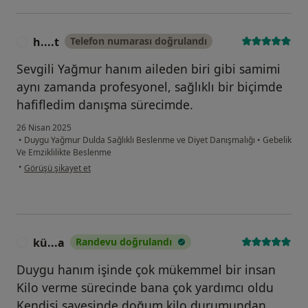
h....t
Telefon numarası doğrulandı
H
Sevgili Yağmur hanım aileden biri gibi samimi
aynı zamanda profesyonel, sağlıklı bir biçimde
hafifledim danışma sürecimde.
26 Nisan 2025
•
Duygu Yağmur Dulda Sağlıklı Beslenme ve Diyet Danışmalığı
•
Gebelik
Ve Emziklilikte Beslenme
kullanıcının görüşüne göre h....t
•
Görüşü şikayet et
kü...a
Randevu doğrulandı
K
Duygu hanım işinde çok mükemmel bir insan
Kilo verme sürecinde bana çok yardımcı oldu
Kendisi sayesinde doğum kilo durumundan