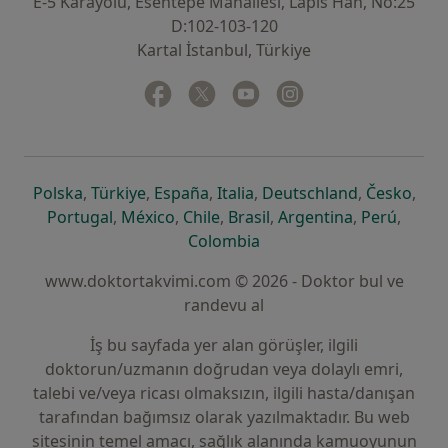
E-5 Karayolu, Esentepe Mahallesi, Lapis Han, No:25
D:102-103-120
Kartal İstanbul, Türkiye
Facebook
yeni bir sekmede açılır
Twitter
yeni bir sekmede açılır
Youtube
yeni bir sekmede açılır
Instagram
yeni bir sekmede aç
yeni bir sekmede açılır
yeni bir sekmede açılır
yeni bir sekmede açılır
yeni bir sekmede açılır
yeni bir sek
yeni 
Polska
,
Türkiye
,
España
,
Italia
,
Deutschland
,
Česko
,
yeni bir sekmede açılır
yeni bir sekmede açılır
yeni bir sekmede açılır
yeni bir sekmede açılır
yeni bir sekm
yeni bi
Portugal
,
México
,
Chile
,
Brasil
,
Argentina
,
Perú
,
yeni bir sekmede açılır
Colombia
www.doktortakvimi.com © 2026 - Doktor bul ve
randevu al
İş bu sayfada yer alan görüşler, ilgili
doktorun/uzmanın doğrudan veya dolaylı emri,
talebi ve/veya ricası olmaksızın, ilgili hasta/danışan
tarafından bağımsız olarak yazılmaktadır. Bu web
sitesinin temel amacı, sağlık alanında kamuoyunun