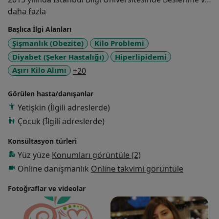
Hakkımda
Diyetetik lisans eğitimimi tamamladım. Şuan Okan
daha fazla
Üniversitesinde beslenme üzerine yüksek lisans
Başlıca İlgi Alanları
eğitimime devam etmekteyim. Kurucusu olduğum
Şişmanlık (Obezite)
Kilo Problemi
Duygu Yağmur Dulda Sağlıklı Beslenme ve Diyet
Diyabet (Şeker Hastalığı)
Hiperlipidemi
danışmalığı merkezinde sizlere hizmet vermekteyim.
Hastalıklarda beslenme, kilo verme, kilo alma gibi bir
a11y_sr_more_diseases
Aşırı Kilo Alımı
+20
çok alanda yapılan güncel çalışmaları takip etmekteyim
ve bu gibi alanlarda danışmanlık yapmaktayım.
Görülen hasta/danışanlar
Samimiyet, saygı ve hoşgörünün her şeyin başı
Yetişkin (İlgili adreslerde)
olduğunu düşünüyorum.
Çocuk (İlgili adreslerde)
Konsültasyon türleri
Yüz yüze
Konumları görüntüle (2)
Online danışmanlık
Online takvimi görüntüle
Fotoğraflar ve videolar