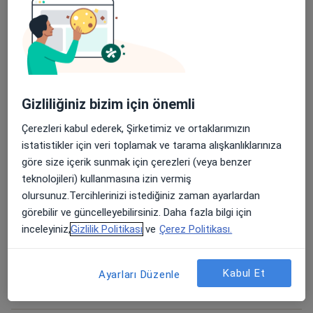
Online Diyet, İstanbul
Randevu
Diyetisyen Randevusu
Ücretler Hakkında
Gizliliğiniz bizim için önemli
Online Danışmanlık
Çerezleri kabul ederek, Şirketimiz ve ortaklarımızın
Online Diyet, İstanbul
istatistikler için veri toplamak ve tarama alışkanlıklarınıza
Randevu
göre size içerik sunmak için çerezleri (veya benzer
teknolojileri) kullanmasına izin vermiş
Gebelik ve Beslenme
olursunuz.Tercihlerinizi istediğiniz zaman ayarlardan
Atatürk Mh. Alemdağ Cd. Öztürk İş
görebilir ve güncelleyebilirsiniz. Daha fazla bilgi için
Ücretler Hakkında
Merkezi No:35 D:6, İstanbul
inceleyiniz,
Gizlilik Politikası
ve
Çerez Politikası.
Duygu Yağmur Dulda Sağlıklı Beslenme ve Diyet
Danışmalığı
Kabul Et
Ayarları Düzenle
Online Danışmanlık