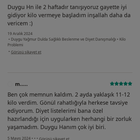
Duygu Hn ile 2 haftadır tanışıyoruz gayette iyi
gidiyor kilo vermeye başladım inşallah daha da
vericem :)
19 Aralık 2024
•
Duygu Yağmur Dulda Sağlıklı Beslenme ve Diyet Danışmalığı
•
Kilo
Problemi
kullanıcının görüşüne göre öz...
•
Görüşü şikayet et
m.....
M
Ben çok memnun kaldım. 2 ayda yaklaşık 11-12
kilo verdim. Gönül rahatlığıyla herkese tavsiye
ediyorum. Diyet listelerimi bana özel
hazırlandığı için uygularken herhangi bir zorluk
yaşamadım. Duygu Hanım çok iyi biri.
kullanıcının görüşüne göre m.....
5 Mayıs 2024
•
•
•
Görüşü şikayet et