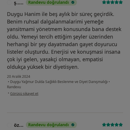
ş.....
Randevu doğrulandı
Ş
Duygu Hanim ile beş aylık bir süreç geçirdik.
Benim ruhsal dalgalanmalarimi yemeğe
yansitmami yönetmem konusunda bana destek
oldu. Yemeyi tercih ettiğim şeyler üzerinden
herhangi bir şey dayatmadan gayet doyurucu
listeler oluşturdu. Enerjisi ve konuşmasi insana
çok iyi gelen, yasakçi olmayan, empatisi
oldukça yüksek bir diyetisyen.
20 Aralık 2024
•
Duygu Yağmur Dulda Sağlıklı Beslenme ve Diyet Danışmalığı
•
Randevu
kullanıcının görüşüne göre ş.....
•
Görüşü şikayet et
öz...
Randevu doğrulandı
Ö