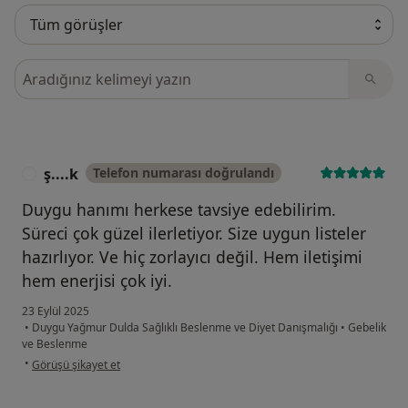
Görüşler içerisinde ara
ş....k
Telefon numarası doğrulandı
Ş
Duygu hanımı herkese tavsiye edebilirim.
Süreci çok güzel ilerletiyor. Size uygun listeler
hazırlıyor. Ve hiç zorlayıcı değil. Hem iletişimi
hem enerjisi çok iyi.
23 Eylül 2025
•
Duygu Yağmur Dulda Sağlıklı Beslenme ve Diyet Danışmalığı
•
Gebelik
ve Beslenme
kullanıcının görüşüne göre ş....k
•
Görüşü şikayet et