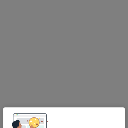
Uzm. Dyt. Diğdem Akça
Diyetisyen
79 görüş
Adres
Online
Zuhuratbaba mahallesi Haksever caddesi 1. Yıldız Sitesi 9B blok kat 2 daire 11, Bakırköy
•
Harita
Diyetisyen Diğdem Akça Sağlık Meslek Hizmet Birimi
Bu uzman ilgili adres için online danışmanlık/takvim sunmuyor.
Randevu talep et