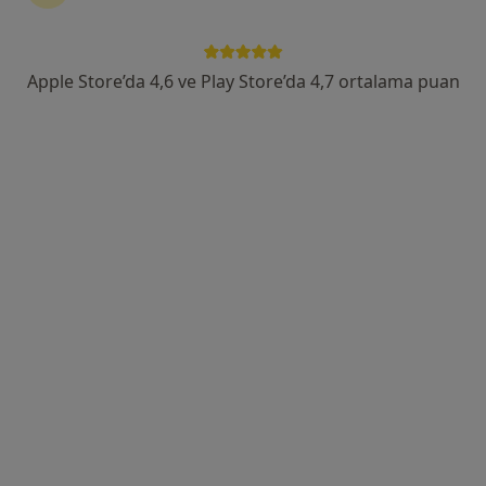
Dyt. Tuba Bektaş
Diyetisyen, Psikoloji
Apple Store’da 4,6 ve Play Store’da 4,7 ortalama puan
11 görüş
Adres
Online
Doğancılar Caddesi, İstanbul
•
Harita
DİYETİSYEN TUBA BEKTAŞ
Bu uzman ilgili adres için online danışmanlık/takvim sunmuyor.
Randevu talep et