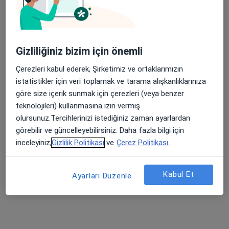
Gizliliğiniz bizim için önemli
Çerezleri kabul ederek, Şirketimiz ve ortaklarımızın
Dyt. Nur Çaldıran Dağıdır
istatistikler için veri toplamak ve tarama alışkanlıklarınıza
Diyetisyen
göre size içerik sunmak için çerezleri (veya benzer
3 görüş
teknolojileri) kullanmasına izin vermiş
olursunuz.Tercihlerinizi istediğiniz zaman ayarlardan
Adres 1
Adres 2
Online
görebilir ve güncelleyebilirsiniz. Daha fazla bilgi için
inceleyiniz,
Gizlilik Politikası
ve
Çerez Politikası.
Marmara, 7. Sk. No:1, 34524 Beylikdüzü/İstanbul, İstanbul
•
Harita
Dyt. Nurefşam Çaldıran
Kabul Et
Ayarları Düzenle
Bu uzman ilgili adres için online danışmanlık/takvim sunmuyor.
Randevu talep et