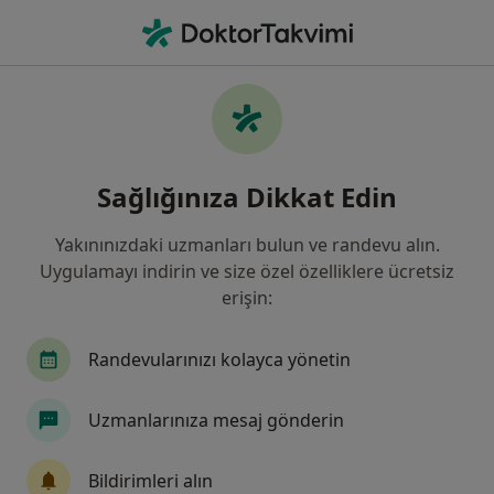
An
Non-Çölyak Glüten Hassasiyeti • Istanbul
Filters
• 1
Sigorta
Harita
Non-Çölyak Glüten Hassasiyeti, İstanbul
Sağlığınıza Dikkat Edin
Yakınınızdaki uzmanları bulun ve randevu alın.
Hangi uzmanlığı aramıştınız?
Uygulamayı indirin ve size özel özelliklere ücretsiz
Diyetisyen
Nöroloji
İç Hastalıkları
Ge
erişin:
Randevularınızı kolayca yönetin
Uzmanlarınıza mesaj gönderin
Bildirimleri alın