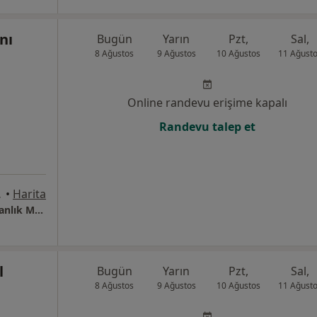
nı
Bugün
Yarın
Pzt,
Sal,
8 Ağustos
9 Ağustos
10 Ağustos
11 Ağust
Online randevu erişime kapalı
Randevu talep et
İstanbul
•
Harita
Eat Clean Turkey Beslenme ve Diyet Danışmanlık Merkezi (DİYET)
l
Bugün
Yarın
Pzt,
Sal,
8 Ağustos
9 Ağustos
10 Ağustos
11 Ağust