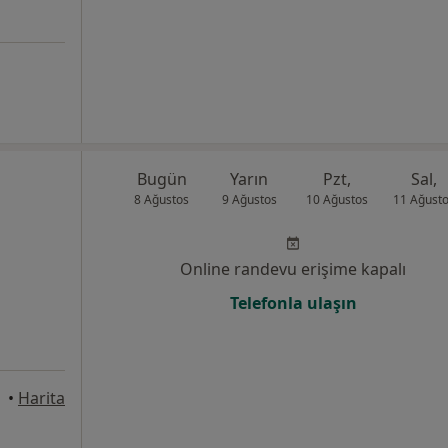
Bugün
Yarın
Pzt,
Sal,
8 Ağustos
9 Ağustos
10 Ağustos
11 Ağust
Online randevu erişime kapalı
Telefonla ulaşın
nbul
•
Harita