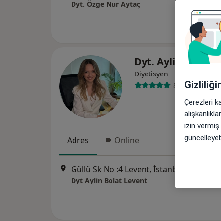
Dyt. Özge Nur Aytaç
Dyt. Aylin Bolat 
Diyetisyen
Gizliliğ
81 görüş
Çerezleri k
alışkanlıkl
izin vermiş
güncelleyebi
Adres
Online
Güllü Sk No :4 Levent, İstanbul
•
Harita
Dyt Aylin Bolat Levent