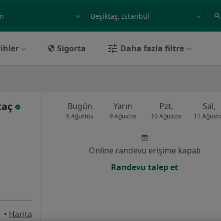
ilgi alanı ve hastalık, isim
örnek: İstanbul
ihler
Sigorta
Daha fazla filtre
taç
Bugün
Yarın
Pzt,
Sal,
8 Ağustos
9 Ağustos
10 Ağustos
11 Ağust
Online randevu erişime kapalı
Randevu talep et
stanbul
•
Harita