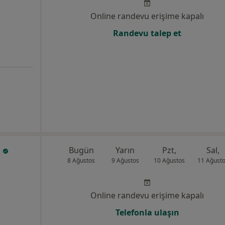
Online randevu erişime kapalı
Randevu talep et
k
Bugün
Yarın
Pzt,
Sal,
8 Ağustos
9 Ağustos
10 Ağustos
11 Ağust
Online randevu erişime kapalı
Telefonla ulaşın