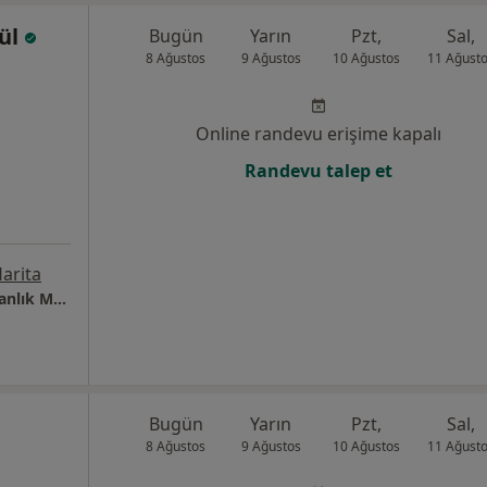
ül
Bugün
Yarın
Pzt,
Sal,
8 Ağustos
9 Ağustos
10 Ağustos
11 Ağust
Online randevu erişime kapalı
Randevu talep et
arita
Eat Clean Turkey Beslenme ve Diyet Danışmanlık Merkezi (DİYET)
Bugün
Yarın
Pzt,
Sal,
8 Ağustos
9 Ağustos
10 Ağustos
11 Ağust