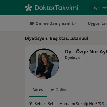
Uzmanlık, 
Online Danışmanlık
Uygun tar
Diyetisyen, Beşiktaş, İstanbul
Dyt. Özge Nur Ay
Diyetisyen
Adres
Online
Bebek, Bebek Hamamı Sokağı No:5/3 Şehmen Apartmanı, 34342 Beşiktaş/İstanbul, İ