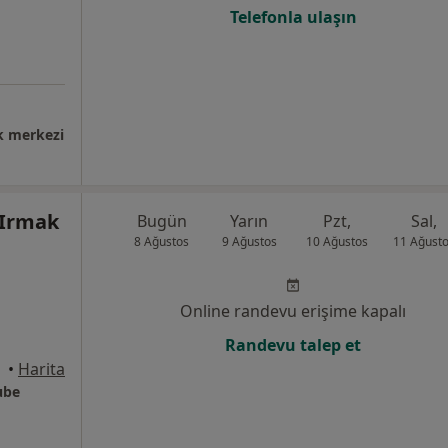
Telefonla ulaşın
k merkezi
 Irmak
Bugün
Yarın
Pzt,
Sal,
8 Ağustos
9 Ağustos
10 Ağustos
11 Ağust
Online randevu erişime kapalı
Randevu talep et
nbul
•
Harita
ube