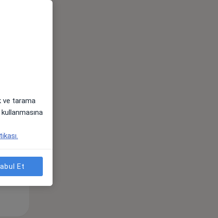
Çar,
Per,
Cum,
os
12 Ağustos
13 Ağustos
14 Ağustos
ak ve tarama
i) kullanmasına
tikası.
abul Et