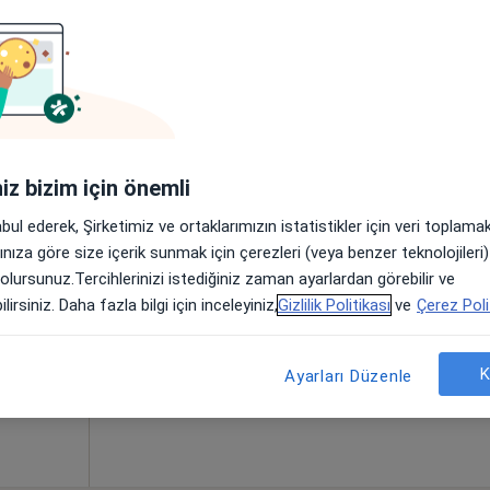
Yılmaz
Bugün
Yarın
Pzt,
Sal,
8 Ağustos
9 Ağustos
10 Ağustos
11 Ağust
iniz bizim için önemli
abul ederek, Şirketimiz ve ortaklarımızın istatistikler için veri toplam
Online randevu erişime kapalı
arınıza göre size içerik sunmak için çerezleri (veya benzer teknolojiler
Randevu talep et
 olursunuz.Tercihlerinizi istediğiniz zaman ayarlardan görebilir ve
lirsiniz. Daha fazla bilgi için inceleyiniz,
Gizlilik Politikası
ve
Çerez Poli
K
Ayarları Düzenle