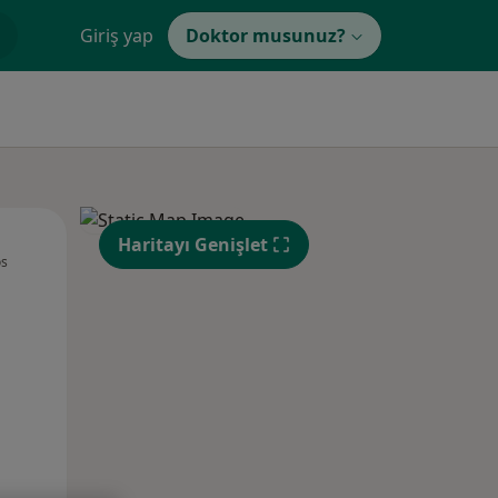
Giriş yap
Doktor musunuz?
Çar,
Per,
Cum,
Haritayı Genişlet
os
12 Ağustos
13 Ağustos
14 Ağustos