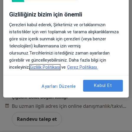
Gizliliğiniz bizim için önemli
Çerezleri kabul ederek, Şirketimiz ve ortaklarımızın
istatistikler için veri toplamak ve tarama alışkanlıklarınıza
Dyt. | Bilim Uzmanı Çiğdem Bolat Doğan
göre size içerik sunmak için çerezleri (veya benzer
teknolojileri) kullanmasına izin vermiş
Diyetisyen
olursunuz.Tercihlerinizi istediğiniz zaman ayarlardan
61 görüş
görebilir ve güncelleyebilirsiniz. Daha fazla bilgi için
inceleyiniz,
Gizlilik Politikası
ve
Çerez Politikası.
Adres
Online
Kabul Et
Ayarları Düzenle
Abdurrahmangazi Mah. Ebubekir Cad. 38/B NO:7 Kat:4 ALP PLAZA Sancaktepe/İstanbul, İstanbul
•
Harita
Çiğdem Bolat Doğan Kliniği
Bu uzman ilgili adres için online danışmanlık/takvim sunmuyor.
Randevu talep et