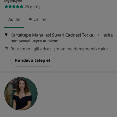
Diyetisyen
25 görüş
Adres
Online
Kartaltepe Mahallesi Süvari Caddesi Torkam E5 Residence B2,36, Küçükçekmece
•
Harita
Dyt. Şevval Beyza Kulaksız
Bu uzman ilgili adres için online danışmanlık/takvim sunmuyor.
Randevu talep et