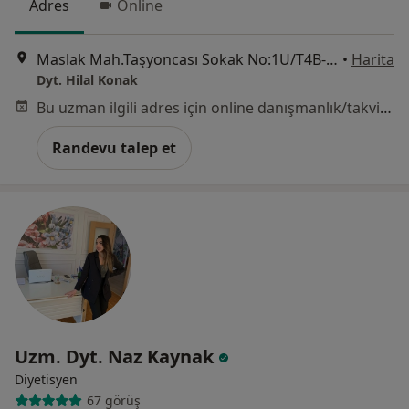
Adres
Online
Maslak Mah.Taşyoncası Sokak No:1U/T4B-188 Ağaoğlu Maslak 1453 Sitesi, İstanbul
•
Harita
Dyt. Hilal Konak
Bu uzman ilgili adres için online danışmanlık/takvim sunmuyor.
Randevu talep et
Uzm. Dyt. Naz Kaynak
Diyetisyen
67 görüş