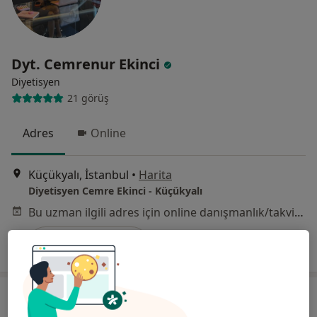
Dyt. Cemrenur Ekinci
Diyetisyen
21 görüş
Adres
Online
Küçükyalı, İstanbul
•
Harita
Diyetisyen Cemre Ekinci - Küçükyalı
Bu uzman ilgili adres için online danışmanlık/takvim sunmuyor.
Randevu talep et