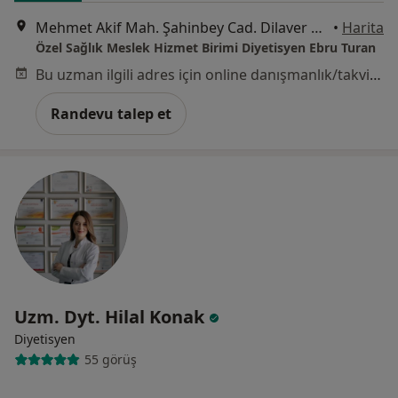
Mehmet Akif Mah. Şahinbey Cad. Dilaver Sk. Yiğit İş Merkezi No:4A Daire:3-4, İstanbul
•
Harita
Özel Sağlık Meslek Hizmet Birimi Diyetisyen Ebru Turan
Bu uzman ilgili adres için online danışmanlık/takvim sunmuyor.
Randevu talep et
Uzm. Dyt. Hilal Konak
Diyetisyen
55 görüş