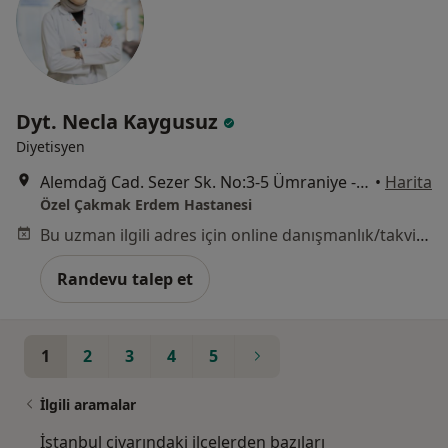
Dyt. Necla Kaygusuz
Diyetisyen
Alemdağ Cad. Sezer Sk. No:3-5 Ümraniye - İstanbul, Ümraniye
•
Harita
Özel Çakmak Erdem Hastanesi
Bu uzman ilgili adres için online danışmanlık/takvim sunmuyor.
Randevu talep et
1
2
3
4
5
İlgili aramalar
İstanbul civarındaki ilçelerden bazıları