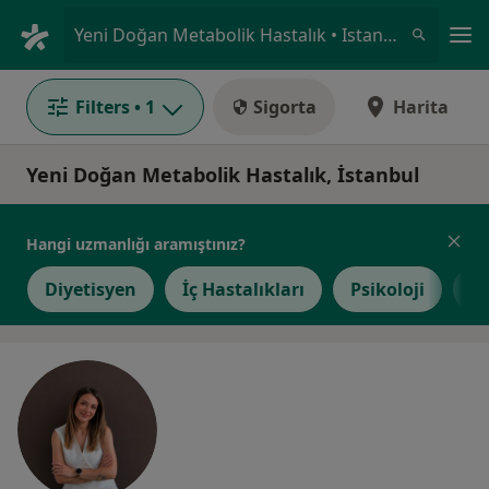
An
Yeni Doğan Metabolik Hastalık • Istanbul
Filters
• 1
Sigorta
Harita
Yeni Doğan Metabolik Hastalık, İstanbul
Hangi uzmanlığı aramıştınız?
Diyetisyen
İç Hastalıkları
Psikoloji
K