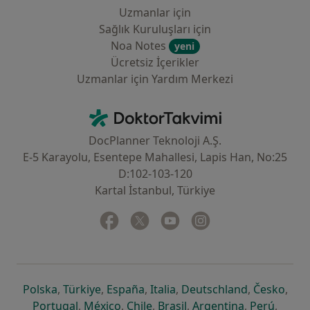
Uzmanlar için
Sağlık Kuruluşları için
Noa Notes
yeni
Ücretsiz İçerikler
Uzmanlar için Yardım Merkezi
İletişim
DoktorTakvimi - Ana Sayfa
DocPlanner Teknoloji A.Ş.
E-5 Karayolu, Esentepe Mahallesi, Lapis Han, No:25
D:102-103-120
Kartal İstanbul, Türkiye
Facebook
yeni bir sekmede açılır
Twitter
yeni bir sekmede açılır
Youtube
yeni bir sekmede açılır
Instagram
yeni bir sekmede aç
yeni bir sekmede açılır
yeni bir sekmede açılır
yeni bir sekmede açılır
yeni bir sekmede açılır
yeni bir sek
yeni 
Polska
,
Türkiye
,
España
,
Italia
,
Deutschland
,
Česko
,
yeni bir sekmede açılır
yeni bir sekmede açılır
yeni bir sekmede açılır
yeni bir sekmede açılır
yeni bir sekm
yeni bi
Portugal
,
México
,
Chile
,
Brasil
,
Argentina
,
Perú
,