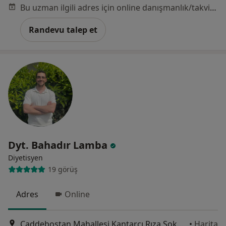
Bu uzman ilgili adres için online danışmanlık/takvim sunmuyor.
Randevu talep et
Dyt. Bahadır Lamba
Diyetisyen
19 görüş
Adres
Online
Caddebostan Mahallesi Kantarcı Rıza Sokak Güneş Apartmanı N0:16, İstanbul
•
Harita