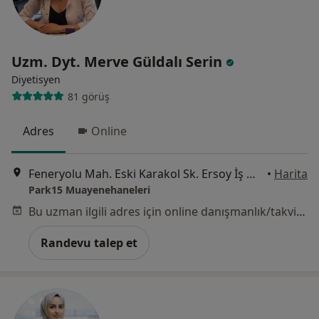
Uzm. Dyt. Merve Güldalı Serin
Diyetisyen
81 görüş
Adres
Online
Feneryolu Mah. Eski Karakol Sk. Ersoy İş Merkezi B Blok No: 10 Kat:3 İç Kapı No: 3, İstanbul
•
Harita
Park15 Muayenehaneleri
Bu uzman ilgili adres için online danışmanlık/takvim sunmuyor.
Randevu talep et