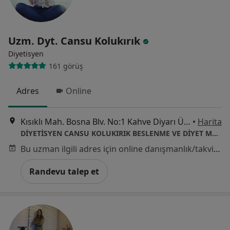
Uzm. Dyt. Cansu Kolukırık
Diyetisyen
161 görüş
Adres
Online
Kısıklı Mah. Bosna Blv. No:1 Kahve Diyarı Üstü Kat:2 Üsküdar, İstanbul
•
Harita
DİYETİSYEN CANSU KOLUKIRIK BESLENME VE DİYET MERKEZİ
Bu uzman ilgili adres için online danışmanlık/takvim sunmuyor.
Randevu talep et