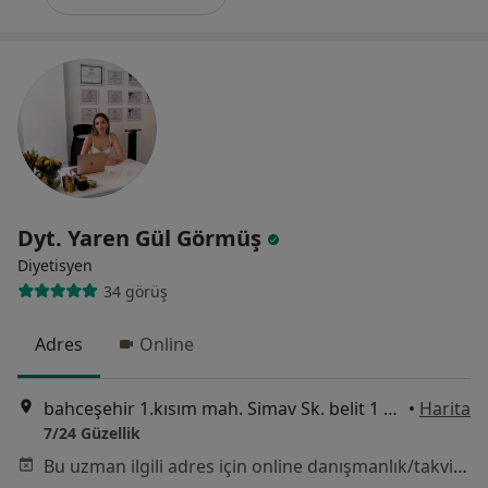
Dyt. Yaren Gül Görmüş
Diyetisyen
34 görüş
Adres
Online
bahceşehir 1.kısım mah. Simav Sk. belit 1 adası 6.blok no:12/B ıspartakule, İstanbul
•
Harita
7/24 Güzellik
Bu uzman ilgili adres için online danışmanlık/takvim sunmuyor.