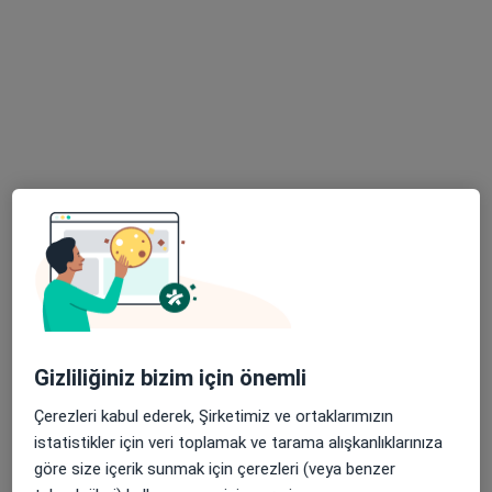
16 görüş
Batıkent, Gerekli Sk. No:13, Tepebaşı
•
Harita
Özel Ümit Hastanesi
Bu uzman ilgili adres için online danışmanlık/takvim sunmuyor.
Randevu talep et
Gizliliğiniz bizim için önemli
Çerezleri kabul ederek, Şirketimiz ve ortaklarımızın
Doç. Dr. Hakan Göçer
istatistikler için veri toplamak ve tarama alışkanlıklarınıza
Kardiyoloji
göre size içerik sunmak için çerezleri (veya benzer
30 görüş