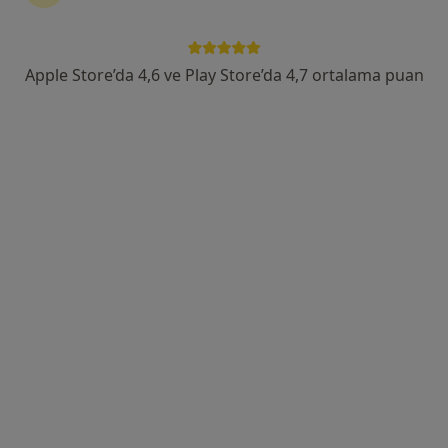
Uzm. Dr. Serdar Akyüz
Kardiyoloji
Apple Store’da 4,6 ve Play Store’da 4,7 ortalama puan
14 görüş
Batıkent, Gerekli Sk. No:13, Tepebaşı
•
Harita
Özel Ümit Hastanesi
Bu uzman ilgili adres için online danışmanlık/takvim sunmuyor.
Randevu talep et