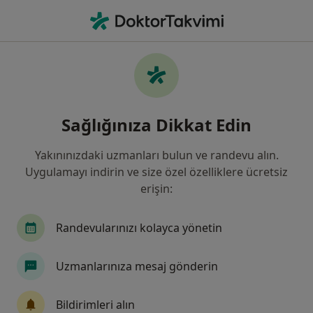
An
Koroner Arter Hastalığı • Eskişehir, Eskişehir
Filters
• 1
Sigorta
Harita
Koroner Arter Hastalığı, Eskişehir
Sağlığınıza Dikkat Edin
Yakınınızdaki uzmanları bulun ve randevu alın.
Hangi uzmanlığı aramıştınız?
Uygulamayı indirin ve size özel özelliklere ücretsiz
Kardiyoloji
Kalp Ve Damar Cerrahisi
İç Ha
erişin:
Randevularınızı kolayca yönetin
Uzmanlarınıza mesaj gönderin
Bildirimleri alın