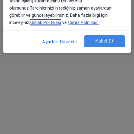
teknolojileri) kullanmasına izin vermiş
Batıkent, Gerekli Sk. No:13, Tepebaşı
•
Harita
olursunuz.Tercihlerinizi istediğiniz zaman ayarlardan
Özel Ümit Hastanesi
görebilir ve güncelleyebilirsiniz. Daha fazla bilgi için
Bu uzman ilgili adres için online danışmanlık/takvim sunmuyor.
inceleyiniz,
Gizlilik Politikası
ve
Çerez Politikası.
Randevu talep et
Kabul Et
Ayarları Düzenle
Doç. Dr. Mehmet Özgeyik
Kardiyoloji
Adres 1
Adres 2