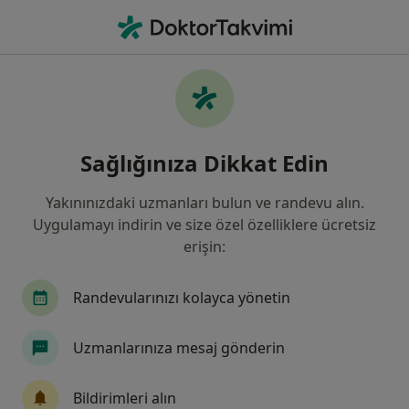
An
Panik Atak • Ankara, Türkiye
Filters
• 1
Sigorta
Harita
Panik Atak, Ankara
Sağlığınıza Dikkat Edin
Yakınınızdaki uzmanları bulun ve randevu alın.
Hangi uzmanlığı aramıştınız?
Uygulamayı indirin ve size özel özelliklere ücretsiz
Psikoloji
Psikiyatri
Aile Danışmanlığı
erişin:
Randevularınızı kolayca yönetin
Uzmanlarınıza mesaj gönderin
Bildirimleri alın