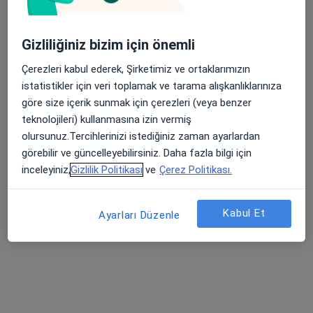
Gizliliğiniz bizim için önemli
Psk. Buğrahan Kırbaş
Çerezleri kabul ederek, Şirketimiz ve ortaklarımızın
Psikoloji, Aile danışmanlığı
istatistikler için veri toplamak ve tarama alışkanlıklarınıza
304 görüş
göre size içerik sunmak için çerezleri (veya benzer
teknolojileri) kullanmasına izin vermiş
Adres
Online
olursunuz.Tercihlerinizi istediğiniz zaman ayarlardan
görebilir ve güncelleyebilirsiniz. Daha fazla bilgi için
Konutkent, Dumlupınar Bulvarı, No: 381, Çankaya/Ankara, Türkiye, Çankaya
•
Harita
inceleyiniz,
Gizlilik Politikası
ve
Çerez Politikası.
Uzm. Psk. Buğrahan Kırbaş
Bu uzman ilgili adres için online danışmanlık/takvim sunmuyor.
Kabul Et
Ayarları Düzenle
Randevu talep et