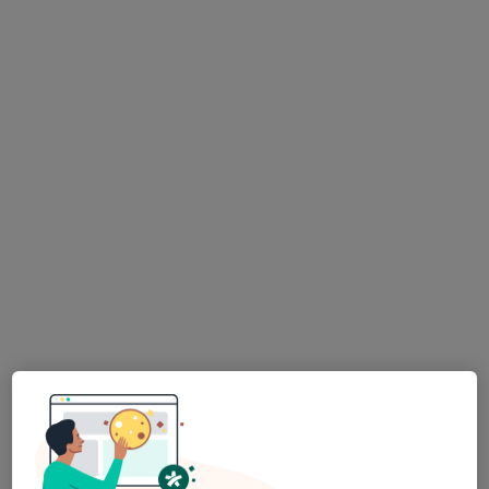
Psk. Zeynep Betül Yacel
Psikoloji, Aile danışmanlığı
39 görüş
Adres 1
Adres 2
Online
20. Cd. No:81/38, Ankara
•
Harita
Psk. Zeynep Betül Yacel
Bu uzman ilgili adres için online danışmanlık/takvim sunmuyor.
Randevu talep et