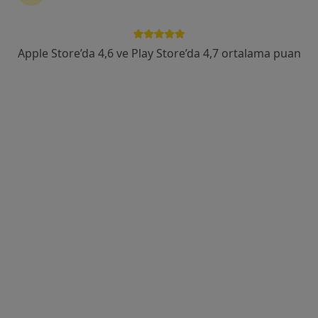
Kl. Psk. Necdet Dönmez
Psikoloji
Apple Store’da 4,6 ve Play Store’da 4,7 ortalama puan
9 görüş
1433. Sokak, Ankara
•
Harita
Fer Psikolojik Danışmanlık
Bu uzman ilgili adres için online danışmanlık/takvim sunmuyor.
Randevu talep et