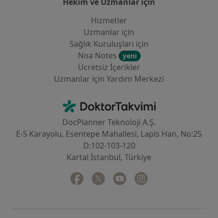
Hekim ve Uzmanlar için
Hizmetler
Uzmanlar için
Sağlık Kuruluşları için
Noa Notes
yeni
Ücretsiz İçerikler
Uzmanlar için Yardım Merkezi
İletişim
DoktorTakvimi - Ana Sayfa
DocPlanner Teknoloji A.Ş.
E-5 Karayolu, Esentepe Mahallesi, Lapis Han, No:25
D:102-103-120
Kartal İstanbul, Türkiye
Facebook
yeni bir sekmede açılır
Twitter
yeni bir sekmede açılır
Youtube
yeni bir sekmede açılır
Instagram
yeni bir sekmede aç