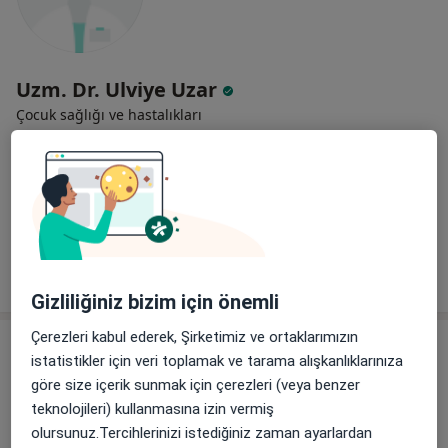
Uzm. Dr. Ulviye Uzar
Çocuk sağlığı ve hastalıkları
3 görüş
Manisa
•
Harita
Doktor Muayenehanesi
Bu uzman ilgili adres için online danışmanlık/takvim sunmuyor.
Randevu talep et
Gizliliğiniz bizim için önemli
Çerezleri kabul ederek, Şirketimiz ve ortaklarımızın
istatistikler için veri toplamak ve tarama alışkanlıklarınıza
göre size içerik sunmak için çerezleri (veya benzer
teknolojileri) kullanmasına izin vermiş
olursunuz.Tercihlerinizi istediğiniz zaman ayarlardan