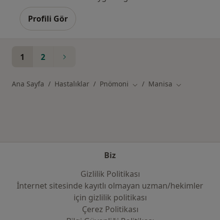
Profili Gör
1
2
Ana Sayfa
Hastalıklar
Pnömoni
Manisa
Şehir değiştir
Şehir değiştir
Biz
Gizlilik Politikası
İnternet sitesinde kayıtlı olmayan uzman/hekimler
i̇çin gizlilik politikası
Çerez Politikası