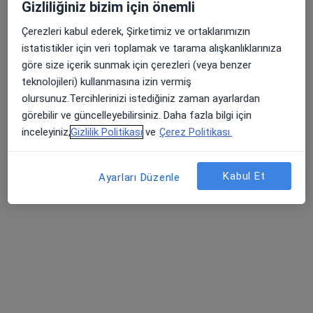
Gizliliğiniz bizim için önemli
Biruni Üniversite Hastanesi
Çerezleri kabul ederek, Şirketimiz ve ortaklarımızın
Bu uzman ilgili adres için online danışmanlık/takvim sunmuyor.
istatistikler için veri toplamak ve tarama alışkanlıklarınıza
Randevu talep et
göre size içerik sunmak için çerezleri (veya benzer
teknolojileri) kullanmasına izin vermiş
olursunuz.Tercihlerinizi istediğiniz zaman ayarlardan
görebilir ve güncelleyebilirsiniz. Daha fazla bilgi için
inceleyiniz,
Gizlilik Politikası
ve
Çerez Politikası.
Kabul Et
Ayarları Düzenle
Doç. Dr. Yavuz Selim Sarı
Genel cerrahi
2 görüş
Atakent Mahallesi 4. Caddesi No:36, Küçükçekmece
•
Harita
Bht Clinic İstanbul Tema Hastanesi