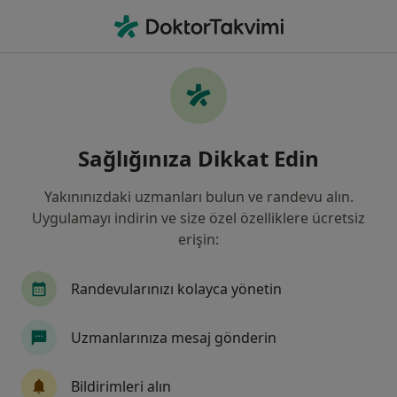
An
Reflü • Küçükçekmece, İstanbul
Filters
• 1
Sigorta
Harita
Reflü, Küçükçekmece
Sağlığınıza Dikkat Edin
Yakınınızdaki uzmanları bulun ve randevu alın.
Hangi uzmanlığı aramıştınız?
Uygulamayı indirin ve size özel özelliklere ücretsiz
Genel Cerrahi
İç Hastalıkları
Gastroentero
erişin:
Randevularınızı kolayca yönetin
Uzmanlarınıza mesaj gönderin
Bildirimleri alın