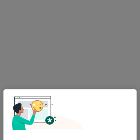
8 görüş
Tevfik Bey Mahallesi Mektep Sokak No:11 Sefaköy, Küçükçekmece
•
Harita
Özel Rumeli Hastanesi
Bu uzman ilgili adres için online danışmanlık/takvim sunmuyor.
Randevu talep et
Uzm. Dr. İbrahim Yılmaz
İç hastalıkları, Gastroenteroloji
Gültepe Mah. Halkalı Cd No: 99, Küçükçekmece
•
Harita