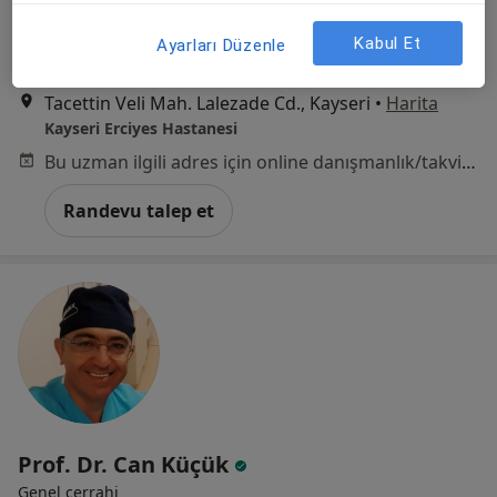
Doç. Dr. Mehmet Patmano
Genel cerrahi
Kabul Et
Ayarları Düzenle
70 görüş
Tacettin Veli Mah. Lalezade Cd., Kayseri
•
Harita
Kayseri Erciyes Hastanesi
Bu uzman ilgili adres için online danışmanlık/takvim sunmuyor.
Randevu talep et
Prof. Dr. Can Küçük
Genel cerrahi