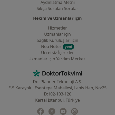
Aydınlatma Metni
Sıkça Sorulan Sorular
Hekim ve Uzmanlar için
Hizmetler
Uzmanlar için
Sağlık Kuruluşları için
Noa Notes
yeni
Ücretsiz İçerikler
Uzmanlar için Yardım Merkezi
İletişim
DoktorTakvimi - Ana Sayfa
DocPlanner Teknoloji A.Ş.
E-5 Karayolu, Esentepe Mahallesi, Lapis Han, No:25
D:102-103-120
Kartal İstanbul, Türkiye
Facebook
yeni bir sekmede açılır
Twitter
yeni bir sekmede açılır
Youtube
yeni bir sekmede açılır
Instagram
yeni bir sekmede aç