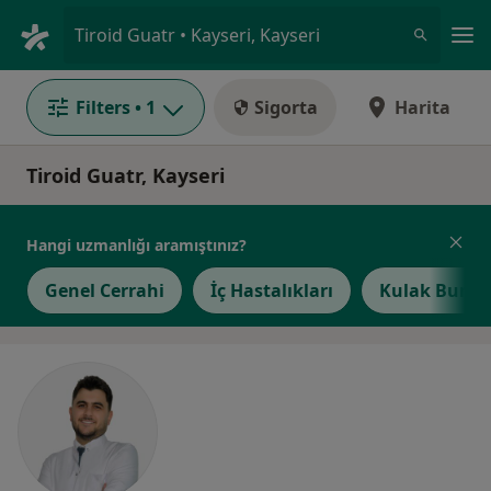
An
Tiroid Guatr • Kayseri, Kayseri
Filters
• 1
Sigorta
Harita
Tiroid Guatr, Kayseri
Hangi uzmanlığı aramıştınız?
Genel Cerrahi
İç Hastalıkları
Kulak Burun