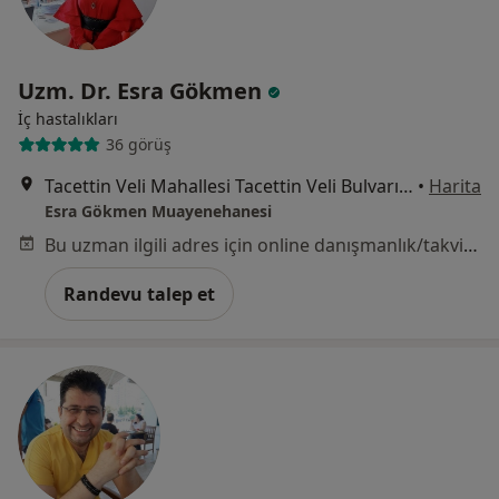
Uzm. Dr. Esra Gökmen
İç hastalıkları
36 görüş
Tacettin Veli Mahallesi Tacettin Veli Bulvarı No:17 Üzüm Plaza İş Merkezi Kat:7, Kayseri
•
Harita
Esra Gökmen Muayenehanesi
Bu uzman ilgili adres için online danışmanlık/takvim sunmuyor.
Randevu talep et