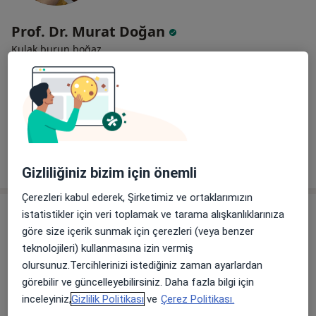
Prof. Dr. Murat Doğan
Kulak burun boğaz
35 görüş
Melikgazi Mah. Sevgi Sok. No: 3, Melikgazi
•
Harita
Kayseri Özel Medical Palace Hastanesi
Bu uzman ilgili adres için online danışmanlık/takvim sunmuyor.
Randevu talep et
Gizliliğiniz bizim için önemli
Çerezleri kabul ederek, Şirketimiz ve ortaklarımızın
istatistikler için veri toplamak ve tarama alışkanlıklarınıza
göre size içerik sunmak için çerezleri (veya benzer
teknolojileri) kullanmasına izin vermiş
olursunuz.Tercihlerinizi istediğiniz zaman ayarlardan
görebilir ve güncelleyebilirsiniz. Daha fazla bilgi için
inceleyiniz,
Gizlilik Politikası
ve
Çerez Politikası.