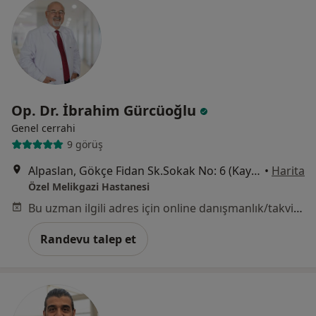
Op. Dr. İbrahim Gürcüoğlu
Genel cerrahi
9 görüş
Alpaslan, Gökçe Fidan Sk.Sokak No: 6 (Kayseripark AVM arkası), Melikgazi
•
Harita
Özel Melikgazi Hastanesi
Bu uzman ilgili adres için online danışmanlık/takvim sunmuyor.
Randevu talep et