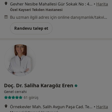
Gevher Nesibe Mahallesi Gür Sokak No : 4, Kayseri
•
Harita
Özel Kayseri Tekden Hastanesi
Bu uzman ilgili adres için online danışmanlık/takvim sunmuyor.
Randevu talep et
Doç. Dr. Saliha Karagöz Eren
Genel cerrahi
61 görüş
Örnekevler Mah. Salih Avgun Paşa Cad. Temizel Sok. No: 13 38010, Kocasinan
•
Harita