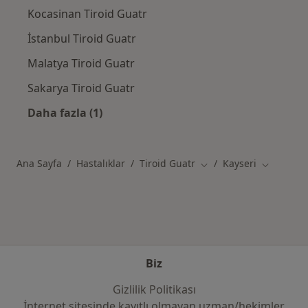
Kocasinan Tiroid Guatr
İstanbul Tiroid Guatr
Malatya Tiroid Guatr
Sakarya Tiroid Guatr
Daha fazla (1)
Kategoride daha fazlası: Kayseri civarındaki 
Ana Sayfa
Hastalıklar
Tiroid Guatr
Kayseri
Şehir değiştir
Şehir deği
Biz
Gizlilik Politikası
İnternet sitesinde kayıtlı olmayan uzman/hekimler