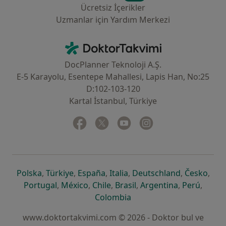
Ücretsiz İçerikler
Uzmanlar için Yardım Merkezi
İletişim
DoktorTakvimi - Ana Sayfa
DocPlanner Teknoloji A.Ş.
E-5 Karayolu, Esentepe Mahallesi, Lapis Han, No:25
D:102-103-120
Kartal İstanbul, Türkiye
Facebook
yeni bir sekmede açılır
Twitter
yeni bir sekmede açılır
Youtube
yeni bir sekmede açılır
Instagram
yeni bir sekmede aç
yeni bir sekmede açılır
yeni bir sekmede açılır
yeni bir sekmede açılır
yeni bir sekmede açılır
yeni bir sek
yeni 
Polska
,
Türkiye
,
España
,
Italia
,
Deutschland
,
Česko
,
yeni bir sekmede açılır
yeni bir sekmede açılır
yeni bir sekmede açılır
yeni bir sekmede açılır
yeni bir sekm
yeni bi
Portugal
,
México
,
Chile
,
Brasil
,
Argentina
,
Perú
,
yeni bir sekmede açılır
Colombia
www.doktortakvimi.com © 2026 - Doktor bul ve