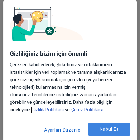
Abdominal Laparoskopi
Apandisit Alınması
Endoskopi
Gastroskopi
Guatr Ameliyatı
Gizliliğiniz bizim için önemli
Göbek Fıtığı Ameliyatı
Çerezleri kabul ederek, Şirketimiz ve ortaklarımızın
istatistikler için veri toplamak ve tarama alışkanlıklarınıza
Herni Cerrahisi
göre size içerik sunmak için çerezleri (veya benzer
teknolojileri) kullanmasına izin vermiş
Kanser Cerrahisi
olursunuz.Tercihlerinizi istediğiniz zaman ayarlardan
Kasık Fıtığı Cerrahisi
görebilir ve güncelleyebilirsiniz. Daha fazla bilgi için
inceleyiniz,
Gizlilik Politikası
ve
Çerez Politikası.
Kolektomi (Kalın Bağırsağın Çıkarılması)
Kolonoskopi
Kabul Et
Ayarları Düzenle