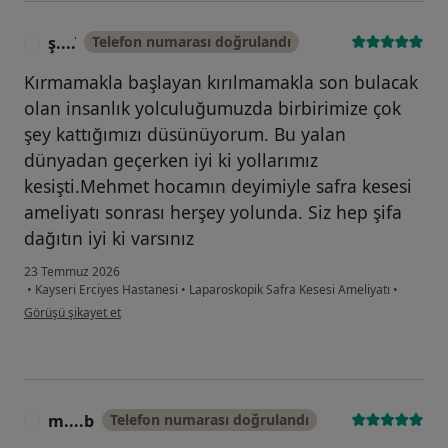
ş....̇
Telefon numarası doğrulandı
Ş
Kırmamakla başlayan kırılmamakla son bulacak
olan insanlık yolculuğumuzda birbirimize çok
şey kattığımızı düsünüyorum. Bu yalan
dünyadan geçerken iyi ki yollarımız
kesişti.Mehmet hocamın deyimiyle safra kesesi
ameliyatı sonrası herşey yolunda. Siz hep şifa
dağıtın iyi ki varsınız
23 Temmuz 2026
•
Kayseri Erciyes Hastanesi
•
Laparoskopik Safra Kesesi Ameliyatı
•
kullanıcının görüşüne göre ş....̇
Görüşü şikayet et
m....b
Telefon numarası doğrulandı
M