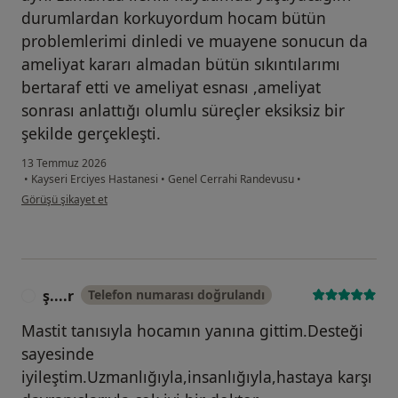
durumlardan korkuyordum hocam bütün
problemlerimi dinledi ve muayene sonucun da
ameliyat kararı almadan bütün sıkıntılarımı
bertaraf etti ve ameliyat esnası ,ameliyat
sonrası anlattığı olumlu süreçler eksiksiz bir
şekilde gerçekleşti.
13 Temmuz 2026
•
Kayseri Erciyes Hastanesi
•
Genel Cerrahi Randevusu
•
kullanıcının görüşüne göre a....a
Görüşü şikayet et
ş....r
Telefon numarası doğrulandı
Ş
Mastit tanısıyla hocamın yanına gittim.Desteği
sayesinde
iyileştim.Uzmanlığıyla,insanlığıyla,hastaya karşı