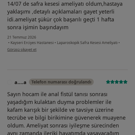
14/07 de safra kesesi ameliyatı oldum,hastaya
yaklaşımı ,detaylı açıklamaları gayet yeterli
idi.ameliyat şükür çok başarılı geçti 1 hafta
sonra işimin başındayım
21 Temmuz 2026
•
Kayseri Erciyes Hastanesi
•
Laparoskopik Safra Kesesi Ameliyatı
•
kullanıcının görüşüne göre m....b
Görüşü şikayet et
a....a
Telefon numarası doğrulandı
A
Sayın hocam ile anal fistül tanısı sonrası
yaşadığım kulaktan duyma problemler ile
kafam karışık bir şekilde ve tavsiye üzerine
tecrübe ve bilgi birikimine güvenerek muayene
oldum. Ameliyat sonrası iyileşme sürecinden
aynı zamanda ileriki hayatımda yaşayacağım