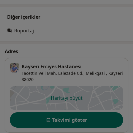
Diğer içerikler
Röportaj
Adres
Kayseri Erciyes Hastanesi
Tacettin Veli Mah. Lalezade Cd.,
Melikgazi
,
Kayseri
38020
Haritayı büyüt
yeni bir sekmede açılır
Uygunluk
Takvimi göster