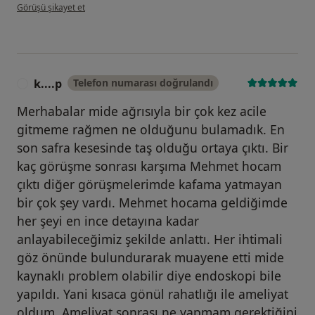
kullanıcının görüşüne göre f.....
Görüşü şikayet et
k....p
Telefon numarası doğrulandı
K
Merhabalar mide ağrısıyla bir çok kez acile
gitmeme rağmen ne olduğunu bulamadık. En
son safra kesesinde taş olduğu ortaya çıktı. Bir
kaç görüşme sonrası karşıma Mehmet hocam
çıktı diğer görüşmelerimde kafama yatmayan
bir çok şey vardı. Mehmet hocama geldiğimde
her şeyi en ince detayına kadar
anlayabileceğimiz şekilde anlattı. Her ihtimali
göz önünde bulundurarak muayene etti mide
kaynaklı problem olabilir diye endoskopi bile
yapıldı. Yani kısaca gönül rahatlığı ile ameliyat
oldum. Ameliyat sonrası ne yapmam gerektiğini