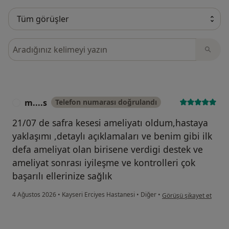
Görüşler içerisinde ara
m....s
Telefon numarası doğrulandı
M
21/07 de safra kesesi ameliyatı oldum,hastaya
yaklaşımı ,detaylı açıklamaları ve benim gibi ilk
defa ameliyat olan birisene verdigi destek ve
ameliyat sonrası iyileşme ve kontrolleri çok
başarılı ellerinize sağlık
kullanıcının görüşüne gö
4 Ağustos 2026
•
Kayseri Erciyes Hastanesi
•
Diğer
•
Görüşü şikayet et