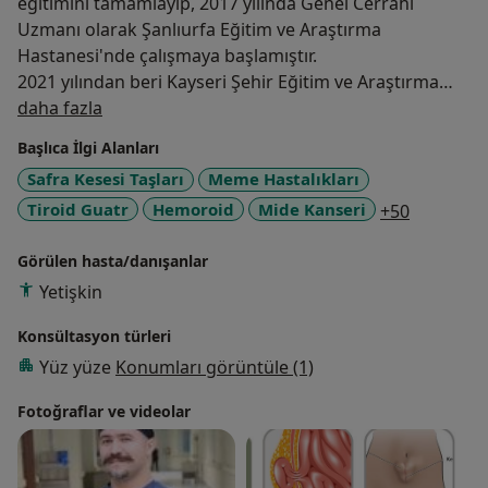
eğitimini tamamlayıp, 2017 yılında Genel Cerrahi
Uzmanı olarak Şanlıurfa Eğitim ve Araştırma
Hastanesi'nde çalışmaya başlamıştır.
2021 yılından beri Kayseri Şehir Eğitim ve Araştırma
Hakkımda
Hastanesi'nde çalışmaktadır. 2023 yılında aynı
daha fazla
hastanede Doçentlik unvanı almıştır.
Başlıca İlgi Alanları
Safra Kesesi Taşları
Meme Hastalıkları
a11y_sr_
Tiroid Guatr
Hemoroid
Mide Kanseri
+50
Görülen hasta/danışanlar
Yetişkin
Konsültasyon türleri
Yüz yüze
Konumları görüntüle (1)
Fotoğraflar ve videolar