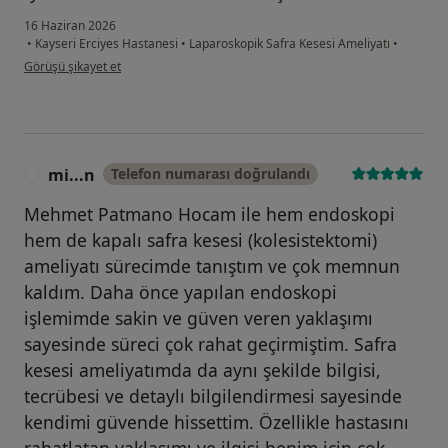
16 Haziran 2026
•
Kayseri Erciyes Hastanesi
•
Laparoskopik Safra Kesesi Ameliyatı
•
kullanıcının görüşüne göre m....d
Görüşü şikayet et
mi...n
Telefon numarası doğrulandı
M
Mehmet Patmano Hocam ile hem endoskopi
hem de kapalı safra kesesi (kolesistektomi)
ameliyatı sürecimde tanıştım ve çok memnun
kaldım. Daha önce yapılan endoskopi
işlemimde sakin ve güven veren yaklaşımı
sayesinde süreci çok rahat geçirmiştim. Safra
kesesi ameliyatımda da aynı şekilde bilgisi,
tecrübesi ve detaylı bilgilendirmesi sayesinde
kendimi güvende hissettim. Özellikle hastasını