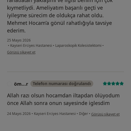
rahatlatan yaklaşımı ve ilgisi benim için çok
kıymetliydi. Ameliyatım başarılı geçti ve
iyileşme sürecim de oldukça rahat oldu.
Mehmet Hocam’a gönül rahatlığıyla tavsiye
ederim.
25 Mayıs 2026
•
Kayseri Erciyes Hastanesi
•
Laparoskopik Kolesistektomi
•
kullanıcının görüşüne göre mi...n
Görüşü şikayet et
öm...r
Telefon numarası doğrulandı
Ö
Allah razı olsun hocamdan iltapdan ölüyodum
önce Allah sonra onun sayesinde iglesdim
kullanıcının görüşüne gö
24 Mayıs 2026
•
Kayseri Erciyes Hastanesi
•
Diğer
•
Görüşü şikayet et