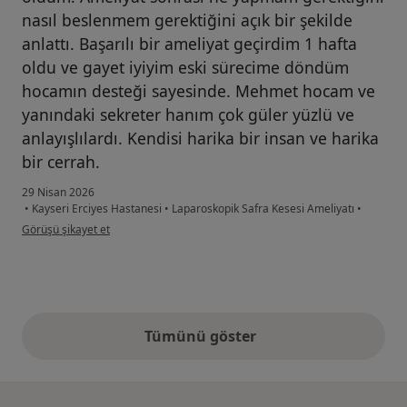
nasıl beslenmem gerektiğini açık bir şekilde
anlattı. Başarılı bir ameliyat geçirdim 1 hafta
oldu ve gayet iyiyim eski sürecime döndüm
hocamın desteği sayesinde. Mehmet hocam ve
yanındaki sekreter hanım çok güler yüzlü ve
anlayışlılardı. Kendisi harika bir insan ve harika
bir cerrah.
29 Nisan 2026
•
Kayseri Erciyes Hastanesi
•
Laparoskopik Safra Kesesi Ameliyatı
•
kullanıcının görüşüne göre k....p
Görüşü şikayet et
Tümünü göster
yukarıdaki görüşler