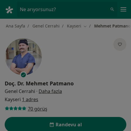
An
Ne arıyorsunuz?
Ana Sayfa
Genel Cerrahi
Kayseri
Mehmet Patmano
Şehir değiştir
Doç. Dr.
Mehmet Patmano
uzmanliklar hakkinda
Genel Cerrahi
·
Daha fazla
Kayseri
1 adres
70 görüş
Randevu al