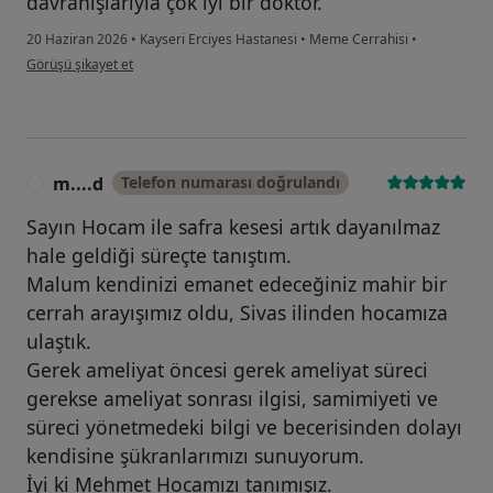
davranışlarıyla çok iyi bir doktor.
20 Haziran 2026
•
Kayseri Erciyes Hastanesi
•
Meme Cerrahisi
•
kullanıcının görüşüne göre ş....r
Görüşü şikayet et
m....d
Telefon numarası doğrulandı
M
Sayın Hocam ile safra kesesi artık dayanılmaz
hale geldiği süreçte tanıştım.
Malum kendinizi emanet edeceğiniz mahir bir
cerrah arayışımız oldu, Sivas ilinden hocamıza
ulaştık.
Gerek ameliyat öncesi gerek ameliyat süreci
gerekse ameliyat sonrası ilgisi, samimiyeti ve
süreci yönetmedeki bilgi ve becerisinden dolayı
kendisine şükranlarımızı sunuyorum.
İyi ki Mehmet Hocamızı tanımışız.