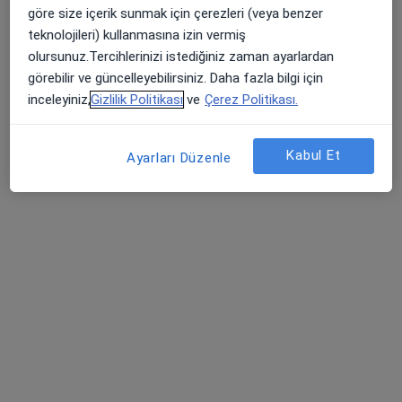
Prof. Dr. Levent Avtan
göre size içerik sunmak için çerezleri (veya benzer
Genel cerrahi
teknolojileri) kullanmasına izin vermiş
6 görüş
olursunuz.Tercihlerinizi istediğiniz zaman ayarlardan
görebilir ve güncelleyebilirsiniz. Daha fazla bilgi için
Küçükbakkalköy Mah. Vedat Günyol Cd. No:24, Ataşehir
•
Harita
inceleyiniz,
Gizlilik Politikası
ve
Çerez Politikası.
Medicana Ataşehir Hastanesi
Bu uzman ilgili adres için online danışmanlık/takvim sunmuyor.
Kabul Et
Ayarları Düzenle
Randevu talep et
Prof. Dr. Hikmet Fatih Ağalar
Genel cerrahi