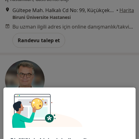
Gültepe Mah. Halkalı Cd No: 99, Küçükçekmece
•
Harita
Biruni Üniversite Hastanesi
Bu uzman ilgili adres için online danışmanlık/takvim sunmuyor.
Randevu talep et
Doç. Dr. Yavuz Selim Sarı
Genel cerrahi
2 görüş
Atakent Mahallesi 4. Caddesi No:36, Küçükçekmece
•
Harita