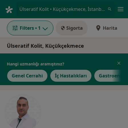
An
Ülseratif Kolit • Küçükçekmece, İstanbul
Filters
• 1
Sigorta
Harita
Ülseratif Kolit, Küçükçekmece
Hangi uzmanlığı aramıştınız?
Genel Cerrahi
İç Hastalıkları
Gastroentero