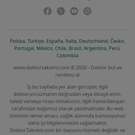
Facebook
yeni bir sekmede açılır
Twitter
yeni bir sekmede açılır
Youtube
yeni bir sekmede açılır
Instagram
yeni bir sekmede aç
yeni bir sekmede açılır
yeni bir sekmede açılır
yeni bir sekmede açılır
yeni bir sekmede açılır
yeni bir sek
yeni 
Polska
,
Türkiye
,
España
,
Italia
,
Deutschland
,
Česko
,
yeni bir sekmede açılır
yeni bir sekmede açılır
yeni bir sekmede açılır
yeni bir sekmede açılır
yeni bir sekm
yeni bi
Portugal
,
México
,
Chile
,
Brasil
,
Argentina
,
Perú
,
yeni bir sekmede açılır
Colombia
www.doktortakvimi.com © 2026 - Doktor bul ve
randevu al
İş bu sayfada yer alan görüşler, ilgili
doktorun/uzmanın doğrudan veya dolaylı emri,
talebi ve/veya ricası olmaksızın, ilgili hasta/danışan
tarafından bağımsız olarak yazılmaktadır. Bu web
sitesinin temel amacı, sağlık alanında kamuoyunun
daha iyi bilgilenmesini sağlamaktır.
DoktorTakvimi.com bir başvuru hizmeti değildir ve