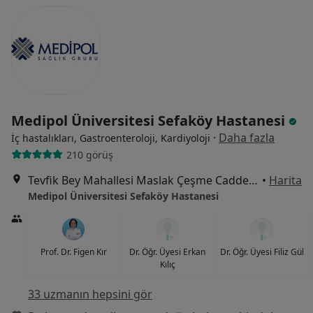
Medipol Üniversitesi Sefaköy Hastanesi
·
Daha fazla
İç hastalıkları, Gastroenteroloji, Kardiyoloji
210 görüş
Tevfik Bey Mahallesi Maslak Çeşme Caddesi No:30, Küçükçekmece
•
Harita
Medipol Üniversitesi Sefaköy Hastanesi
Prof. Dr. Figen Kır
Dr. Öğr. Üyesi Erkan
Dr. Öğr. Üyesi Filiz Gül
Kılıç
33 uzmanın hepsini gör