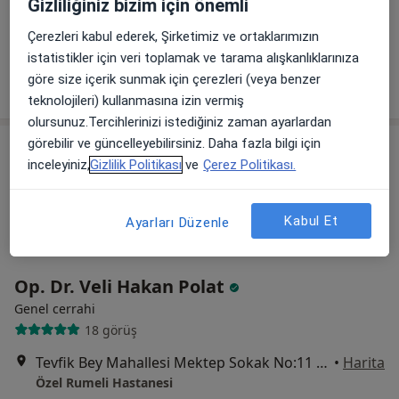
Gizliliğiniz bizim için önemli
Bht Clinic İstanbul Tema Hastanesi
Çerezleri kabul ederek, Şirketimiz ve ortaklarımızın
Bu uzman ilgili adres için online danışmanlık/takvim sunmuyor.
istatistikler için veri toplamak ve tarama alışkanlıklarınıza
göre size içerik sunmak için çerezleri (veya benzer
Randevu talep et
teknolojileri) kullanmasına izin vermiş
olursunuz.Tercihlerinizi istediğiniz zaman ayarlardan
görebilir ve güncelleyebilirsiniz. Daha fazla bilgi için
inceleyiniz,
Gizlilik Politikası
ve
Çerez Politikası.
Kabul Et
Ayarları Düzenle
Op. Dr. Veli Hakan Polat
Genel cerrahi
18 görüş
Tevfik Bey Mahallesi Mektep Sokak No:11 Sefaköy, Küçükçekmece
•
Harita
Özel Rumeli Hastanesi