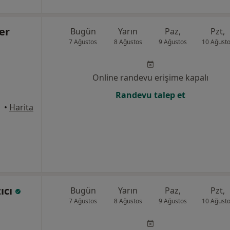
er
Bugün
Yarın
Paz,
Pzt,
7 Ağustos
8 Ağustos
9 Ağustos
10 Ağust
Online randevu erişime kapalı
Randevu talep et
kara
•
Harita
zıcı
Bugün
Yarın
Paz,
Pzt,
7 Ağustos
8 Ağustos
9 Ağustos
10 Ağust