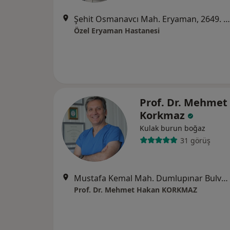
Şehit Osmanavcı Mah. Eryaman, 2649. Sk. No: 2, Ankara
Özel Eryaman Hastanesi
Prof. Dr. Mehmet
Korkmaz
Kulak burun boğaz
31 görüş
Mustafa Kemal Mah. Dumlupınar Bulvarı No:274 Mahall B Blok Kat 2 No 14, Ankara
Prof. Dr. Mehmet Hakan KORKMAZ