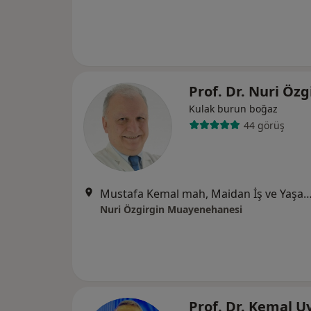
Prof. Dr. Nuri Öz
Kulak burun boğaz
44 görüş
Mustafa Kemal mah, Maidan İş ve Yaşam Merkezi, 2118. Cd. A Blok Kat 12 No 131 Çankay
Nuri Özgirgin Muayenehanesi
Prof. Dr. Kemal 