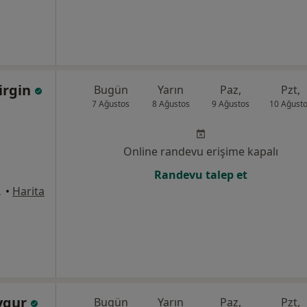
girgin
Bugün
Yarın
Paz,
Pzt,
7 Ağustos
8 Ağustos
9 Ağustos
10 Ağust
Online randevu erişime kapalı
Randevu talep et
a/Ankara, Ankara
•
Harita
Uygur
Bugün
Yarın
Paz,
Pzt,