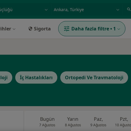
ilgi alanı ve hastalık, isim
örnek: İstanbul
ihler
Sigorta
Daha fazla filtre
•
1
loji
İç Hastalıkları
Ortopedi Ve Travmatoloji
Bugün
Yarın
Paz,
Pzt,
7 Ağustos
8 Ağustos
9 Ağustos
10 Ağust