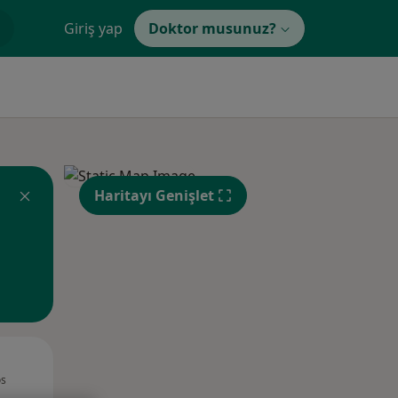
Giriş yap
Doktor musunuz?
Haritayı Genişlet
Sal,
Çar,
Per,
os
11 Ağustos
12 Ağustos
13 Ağustos