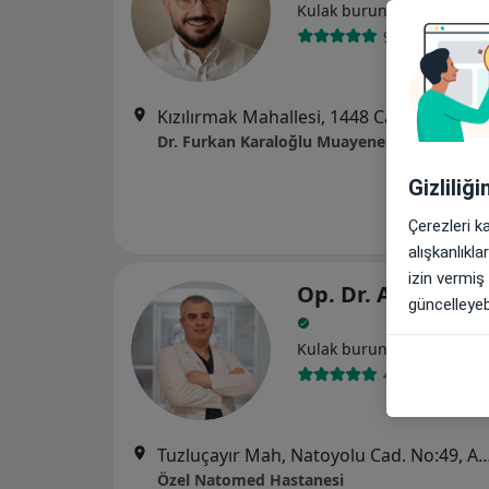
Kulak burun boğaz
92 görüş
Kızılırmak Mahallesi, 1448 Cadde, No:3 Daire:9 Ladin Apartmanı, Çukur
Dr. Furkan Karaloğlu Muayenehanesi
Gizliliğ
Çerezleri k
alışkanlıkl
izin vermiş
Op. Dr. Ali İhsan
güncelleyebi
Kulak burun boğaz
41 görüş
Tuzluçayır Mah, Natoyolu Cad. No:
Özel Natomed Hastanesi