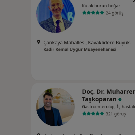
Kulak burun boğaz
24 görüş
Çankaya Mahallesi, Kavaklıdere Büyükelçi Sokak No:12 D:6, Ankara
Kadir Kemal Uygur Muayenehanesi
Doç. Dr. Muharr
Taşkoparan
Gastroenteroloji, İç hastalı
321 görüş