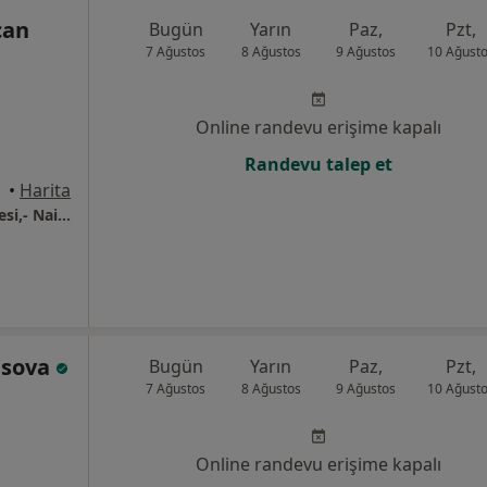
can
Bugün
Yarın
Paz,
Pzt,
7 Ağustos
8 Ağustos
9 Ağustos
10 Ağust
Online randevu erişime kapalı
Randevu talep et
•
Harita
Özel Acıbadem Bayındır Kavaklıdere Hastanesi,- Nail Durucan Özaydın
asova
Bugün
Yarın
Paz,
Pzt,
7 Ağustos
8 Ağustos
9 Ağustos
10 Ağust
Online randevu erişime kapalı