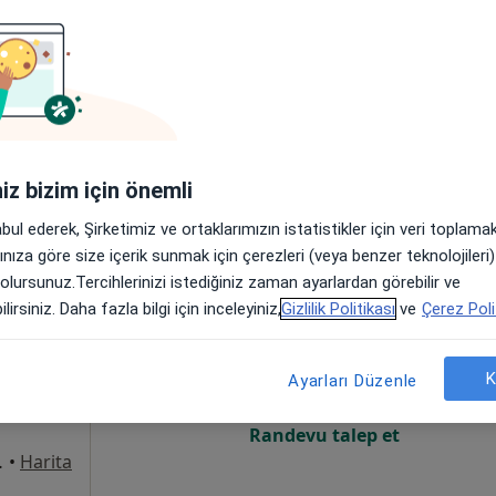
Online randevu erişime kapalı
Randevu talep et
ambar, Ankara
•
Harita
iniz bizim için önemli
abul ederek, Şirketimiz ve ortaklarımızın istatistikler için veri toplam
arınıza göre size içerik sunmak için çerezleri (veya benzer teknolojiler
 olursunuz.Tercihlerinizi istediğiniz zaman ayarlardan görebilir ve
 Bebek
Bugün
Yarın
Paz,
Pzt,
lirsiniz. Daha fazla bilgi için inceleyiniz,
Gizlilik Politikası
ve
Çerez Poli
7 Ağustos
8 Ağustos
9 Ağustos
10 Ağust
K
Ayarları Düzenle
Online randevu erişime kapalı
Randevu talep et
49, Ankara
•
Harita