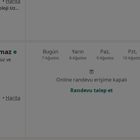
•
Harita
Doç. Dr. Muharrem Taşkoparan Gastroenteroloji Uzmanı | Endoskopi ve Kolonoskopi Merkezi Ankara
ılmaz
Bugün
Yarın
Paz,
Pzt,
7 Ağustos
8 Ağustos
9 Ağustos
10 Ağust
üz ve
Online randevu erişime kapalı
Randevu talep et
kara
•
Harita