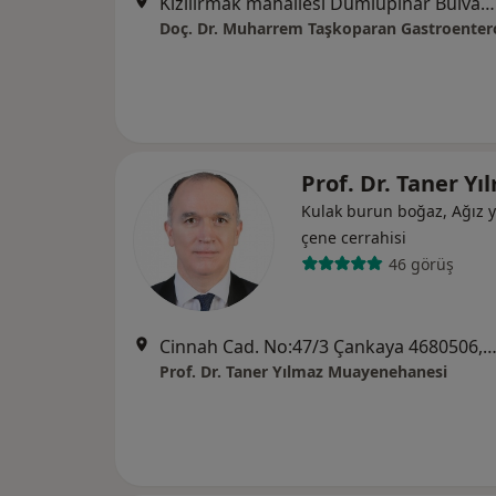
Kızılırmak mahallesi Dumlupınar Bulvarı YDA CENTER A1 BLOKNo:9 10.kat Daire.405, Ankara
Prof. Dr. Taner Y
Kulak burun boğaz, Ağız y
çene cerrahisi
46 görüş
Cinnah Cad. No:47/3 Çankaya 4680506, An
Prof. Dr. Taner Yılmaz Muayenehanesi