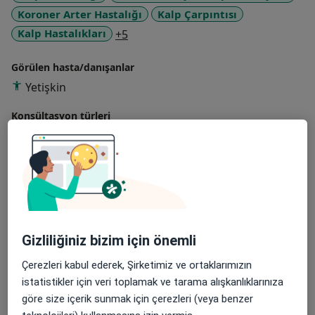
Koroner Arter Hastalığı
Kalp Çarpıntısı
a11y_sr_more_diseases
Kalp Hastalıkları
+5
Görülen hasta/danışanlar
Yetişkin
Konsültasyon türleri
Yüz yüze
Konumları görüntüle (1)
Fotoğraflar ve videolar
Gizliliğiniz bizim için önemli
Çerezleri kabul ederek, Şirketimiz ve ortaklarımızın
istatistikler için veri toplamak ve tarama alışkanlıklarınıza
Galeriyi görüntüle (1)
göre size içerik sunmak için çerezleri (veya benzer