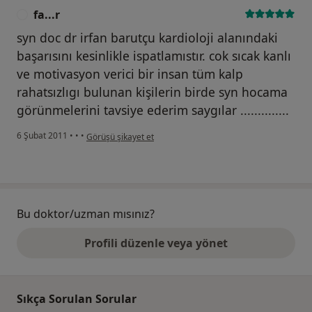
fa...r
F
syn doc dr irfan barutçu kardioloji alanındaki
başarısını kesinlikle ispatlamıstır. cok sıcak kanlı
ve motivasyon verici bir insan tüm kalp
rahatsızlıgı bulunan kişilerin birde syn hocama
görünmelerini tavsiye ederim saygılar ..............
kullanıcının görüşüne göre fa...r
6 Şubat 2011
•
•
•
Görüşü şikayet et
Bu doktor/uzman mısınız?
Profili düzenle veya yönet
Sıkça Sorulan Sorular