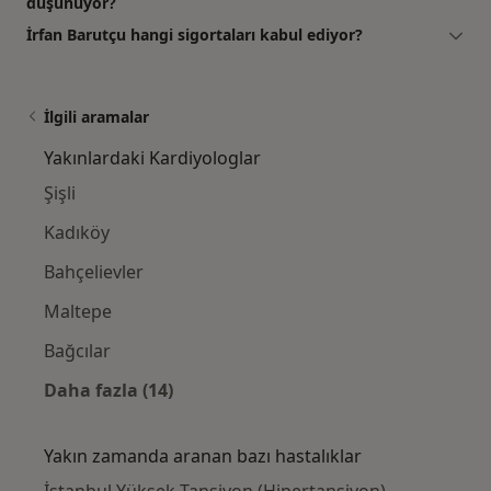
düşünüyor?
İrfan Barutçu hangi sigortaları kabul ediyor?
İlgili aramalar
Yakınlardaki Kardiyologlar
Şişli
Kadıköy
Bahçelievler
Maltepe
Bağcılar
Daha fazla (14)
Kategoride daha fazlası: Yakınlardaki Kardi
Yakın zamanda aranan bazı hastalıklar
İstanbul Yüksek Tansiyon (Hipertansiyon)