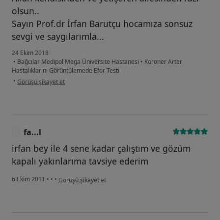
olsun..
Sayın Prof.dr İrfan Barutçu hocamıza sonsuz
sevgi ve saygılarımla...
24 Ekim 2018
•
Bağcılar Medipol Mega Üniversite Hastanesi
•
Koroner Arter
Hastalıklarını Görüntülemede Efor Testi
kullanıcının görüşüne göre o.....
•
Görüşü şikayet et
fa...l
F
irfan bey ile 4 sene kadar çalıştım ve gözüm
kapalı yakınlarıma tavsiye ederim
kullanıcının görüşüne göre fa...l
6 Ekim 2011
•
•
•
Görüşü şikayet et