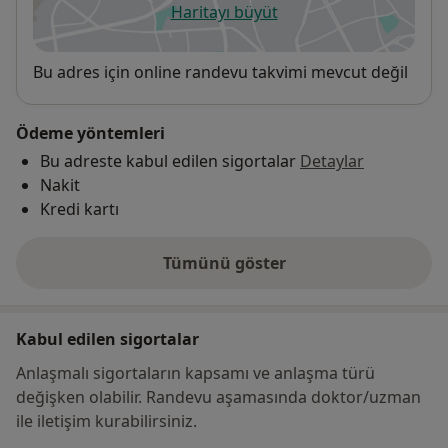
Haritayı büyüt
yeni bir sekmede açılır
Uygunluk
Bu adres için online randevu takvimi mevcut değil
Ödeme yöntemleri
Bu adreste kabul edilen sigortalar
Detaylar
Nakit
Kredi kartı
Tümünü göster
adres hakkında
Kabul edilen sigortalar
Anlaşmalı sigortaların kapsamı ve anlaşma türü
değişken olabilir. Randevu aşamasında doktor/uzman
ile iletişim kurabilirsiniz.