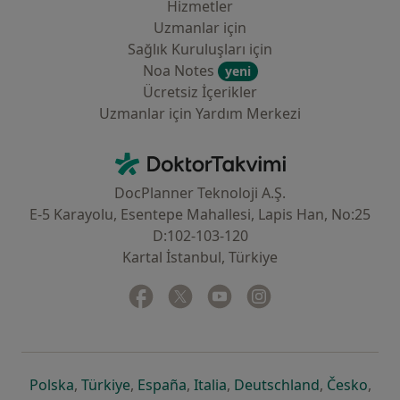
Hizmetler
Uzmanlar için
Sağlık Kuruluşları için
Noa Notes
yeni
Ücretsiz İçerikler
Uzmanlar için Yardım Merkezi
İletişim
DoktorTakvimi - Ana Sayfa
DocPlanner Teknoloji A.Ş.
E-5 Karayolu, Esentepe Mahallesi, Lapis Han, No:25
D:102-103-120
Kartal İstanbul, Türkiye
Facebook
yeni bir sekmede açılır
Twitter
yeni bir sekmede açılır
Youtube
yeni bir sekmede açılır
Instagram
yeni bir sekmede aç
yeni bir sekmede açılır
yeni bir sekmede açılır
yeni bir sekmede açılır
yeni bir sekmede açılır
yeni bir sek
yeni 
Polska
,
Türkiye
,
España
,
Italia
,
Deutschland
,
Česko
,