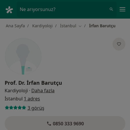
An
Ne arıyorsunuz?
Ana Sayfa
Kardiyoloji
İstanbul
İrfan Barutçu
Şehir değiştir
Prof. Dr.
İrfan Barutçu
uzmanliklar hakkinda
Kardiyoloji
·
Daha fazla
İstanbul
1 adres
3 görüş
0850 333 9690