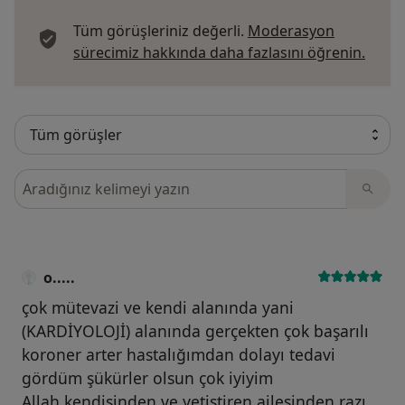
Tüm görüşleriniz değerli.
Moderasyon
Görüş
sürecimiz hakkında daha fazlasını öğrenin.
Görüşler içerisinde ara
o.....
çok mütevazi ve kendi alanında yani
(KARDİYOLOJİ) alanında gerçekten çok başarılı
koroner arter hastalığımdan dolayı tedavi
gördüm şükürler olsun çok iyiyim
Allah kendisinden ve yetiştiren ailesinden razı