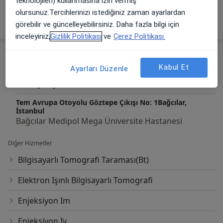
teknolojileri) kullanmasına izin vermiş
olursunuz.Tercihlerinizi istediğiniz zaman ayarlardan
Tümünü göster
deneyim hakkında
görebilir ve güncelleyebilirsiniz. Daha fazla bilgi için
inceleyiniz,
Gizlilik Politikası
ve
Çerez Politikası.
Hizmetler
Başlıca Hizmetler
Kabul Et
Ayarları Düzenle
Kardiyoloji Randevusu
Tem Avrupa Otoyolu Göztepe Çıkışı No: 1Bağcılar,
İstanbul
Bağcılar Medipol Mega Üniversite Hastanesi
Diğer Hizmetler
Bilgisayarlı Tomografi Taraması(Bt)
Elektron Işınlı Bilgisayarlı Tomografi
Enjeksiyon Im
Enjeksiyon Iv